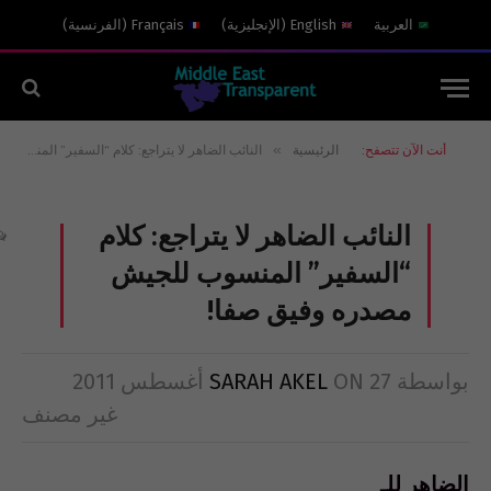
العربية
English
(
الإنجليزية
)
Français
(
الفرنسية
)
»
أنت الآن تتصفح:
الرئيسية
النائب الضاهر لا يتراجع: كلام “السفير” المنسوب للجيش مصدره وفيق صفا!
النائب الضاهر لا يتراجع: كلام
“السفير” المنسوب للجيش
مصدره وفيق صفا!
بواسطة
27 أغسطس 2011
ON
SARAH AKEL
غير مصنف
الضاهر للـ