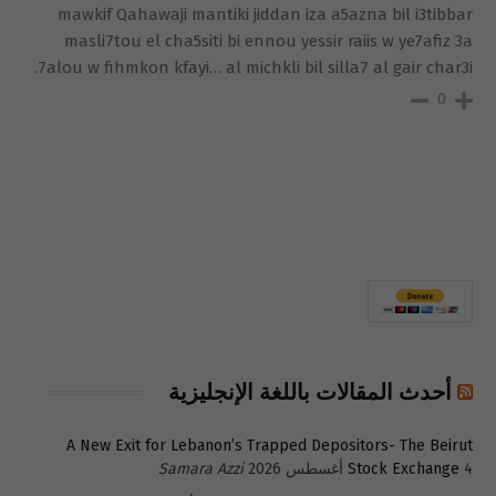
mawkif Qahawaji mantiki jiddan iza a5azna bil i3tibbar
masli7tou el cha5siti bi ennou yessir raiis w ye7afiz 3a
7alou w fihmkon kfayi… al michkli bil silla7 al gair char3i.
0
أحدث المقالات باللغة الإنجليزية
A New Exit for Lebanon’s Trapped Depositors- The Beirut
4 أغسطس 2026
Stock Exchange
Samara Azzi