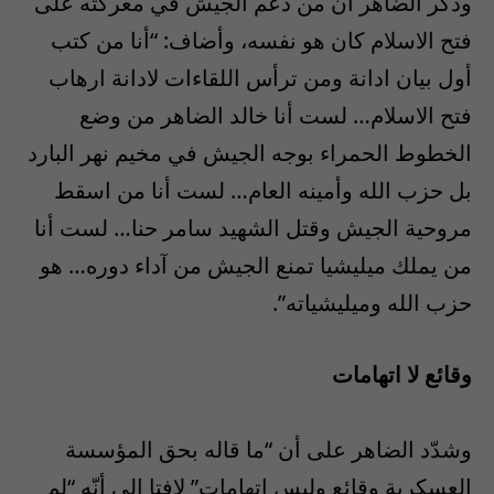
وذكّر الضاهر ان من دعم الجيش في معركته على
فتح الاسلام كان هو نفسه، وأضاف: “أنا من كتب
أول بيان ادانة ومن ترأس اللقاءات لادانة ارهاب
فتح الاسلام… لست أنا خالد الضاهر من وضع
الخطوط الحمراء بوجه الجيش في مخيم نهر البارد
بل حزب الله وأمينه العام… لست أنا من اسقط
مروحية الجيش وقتل الشهيد سامر حنا… لست أنا
من يملك ميليشيا تمنع الجيش من آداء دوره… هو
حزب الله وميليشياته”.
وقائع لا اتهامات
وشدّد الضاهر على أن “ما قاله بحق المؤسسة
العسكرية وقائع وليس اتهامات” لافتا الى أنّه “لم