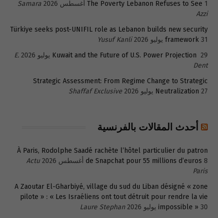
1 أغسطس 2026
The Poverty Lebanon Refuses to See
Samara
Azzi
Türkiye seeks post-UNIFIL role as Lebanon builds new security
31 يوليو 2026
framework
Yusuf Kanli
29 يوليو 2026
Kuwait and the Future of U.S. Power Projection
E.
Dent
Strategic Assessment: From Regime Change to Strategic
27 يوليو 2026
Neutralization
Shaffaf Exclusive
أحدث المقالات بالفرنسية
À Paris, Rodolphe Saadé rachète l’hôtel particulier du patron
8 أغسطس 2026
de Snapchat pour 55 millions d’euros
Actu
Paris
A Zaoutar El-Gharbiyé, village du sud du Liban désigné « zone
pilote » : « Les Israéliens ont tout détruit pour rendre la vie
30 يوليو 2026
impossible »
Laure Stephan