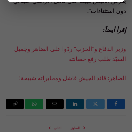
يفرض الجيش هيبته على كامل الأراضي اللبناني
دون استثناءات”.
إقرأ أيضاً:
وزير الدفاع و”الحزب” ردّوا على الضاهر وجميل
السيّد طلب رفع حصانته
الضاهر: قائد الجيش فاشل ومخابراته شبيحة!
فيسبوك
تويتر
لينكدإن
البريد
واتساب
Copy
الإلكتروني
Link
السابق
التالي