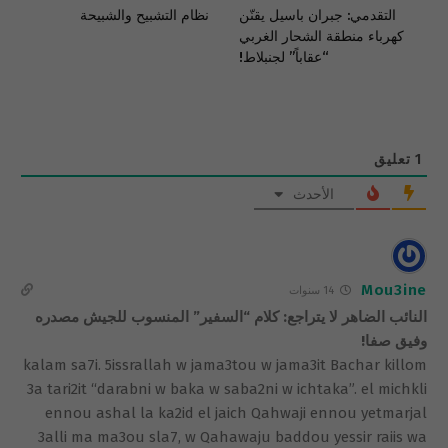
التقدمي: جبران باسيل يقنّن
نظام التشبيح والشبيحة
كهرباء منطقة الشحار الغربي
“عقاباً” لجنبلاط!
1
تعليق
الأحدث
Mou3ine
14 سنوات
النائب الضاهر لا يتراجع: كلام “السفير” المنسوب للجيش مصدره
وفيق صفا!
kalam sa7i. 5issrallah w jama3tou w jama3it Bachar killom
3a tari2it “darabni w baka w saba2ni w ichtaka”. el michkli
ennou ashal la ka2id el jaich Qahwaji ennou yetmarjal
3alli ma ma3ou sla7, w Qahawaju baddou yessir raiis wa