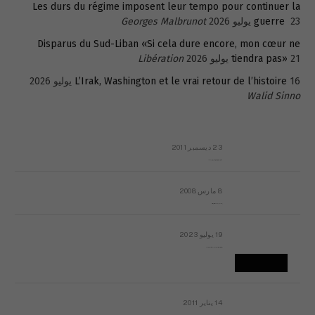
Les durs du régime imposent leur tempo pour continuer la
23 يوليو 2026
guerre
Georges Malbrunot
Disparus du Sud-Liban «Si cela dure encore, mon cœur ne
21 يوليو 2026
tiendra pas»
Libération
16 يوليو 2026
L’Irak, Washington et le vrai retour de l’histoire
Walid Sinno
23 ديسمبر 2011
عائلة المهندس طارق الربعة: أين دولة القانون والموسسات؟
8 مارس 2008
رسالة مفتوحة لقداسة البابا شنوده الثالث
19 يوليو 2023
إشكاليات التقويم الهجري، وهل يجدي هذا التقويم أيُ نفع؟
14 يناير 2011