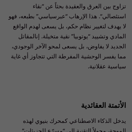
تزاوج
بين
العرق
والعقيدة
بحثا
ً
عن
“
نقاء
استئصالي
“.
هذا
الإرهاب
“
عبر
سياسي
”
بطبعه
،
فهو
لا
يهدف
لتغيير
نظام
حكم
،
بل
يسعى
لهدم
الواقع
المادي
وتشييد
“
يوتوبيا
”
نقية
متخيلة
.
إن
المقاتل
الجديد
لا
يفاوض
،
بل
يسعى
لمحو
الآخر
الوجودي
،
مما
يفسر
الوحشية
المفرطة
التي
تتجاوز
أي
غاية
سياسية
عقلانية
.
الأتمتة
العقائدية
يدخل
الذكاء
الاصطناعي
كمحرك
بنيوي
لهذه
الموجة
،
محولا
ً
التقنية
إلى
“
مسر
ع
للجزيئات
”