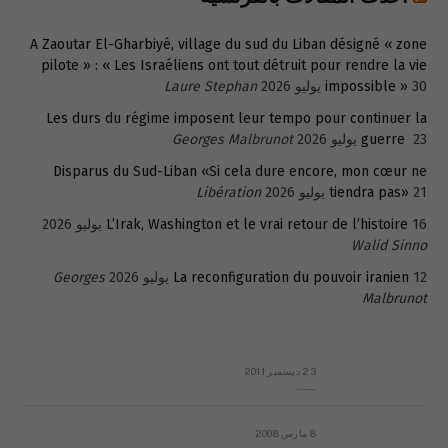
A Zaoutar El-Gharbiyé, village du sud du Liban désigné « zone
pilote » : « Les Israéliens ont tout détruit pour rendre la vie
30 يوليو 2026
impossible »
Laure Stephan
Les durs du régime imposent leur tempo pour continuer la
23 يوليو 2026
guerre
Georges Malbrunot
Disparus du Sud-Liban «Si cela dure encore, mon cœur ne
21 يوليو 2026
tiendra pas»
Libération
16 يوليو 2026
L’Irak, Washington et le vrai retour de l’histoire
Walid Sinno
12 يوليو 2026
La reconfiguration du pouvoir iranien
Georges
Malbrunot
23 ديسمبر 2011
عائلة المهندس طارق الربعة: أين دولة القانون والموسسات؟
8 مارس 2008