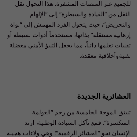
للجميع
عبر
المنصات
المشفرة
.
هذا
التحول
نقل
الثقل
من
“
القيادة
والسيطرة
”
إلى
“
الإلهام
والتحريض
“،
حيث
يتحول
الفرد
المهمش
إلى
“
نواة
إرهابية
مستقلة
”
بذاتها
،
مستخدما
ً
أدوات
بسيطة
أو
تقنيات
تعلمها
ذاتيا
ً،
مما
يجعل
التنبؤ
الأمني
معضلة
تقنية
وأخلاقية
معقدة
.
العشائرية
الجديدة
تنبثق
الموجة
الخامسة
من
رحم
“
العولمة
المنكسرة
“.
فمع
تآكل
السيادة
الوطنية
،
ارتد
الإنسان
نحو
“
العشائر
الرقمية
“؛
وهي
ولاءات
هجينة