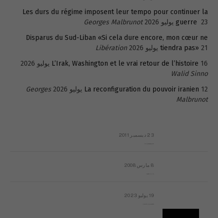
Les durs du régime imposent leur tempo pour continuer la
23 يوليو 2026
guerre
Georges Malbrunot
Disparus du Sud-Liban «Si cela dure encore, mon cœur ne
21 يوليو 2026
tiendra pas»
Libération
16 يوليو 2026
L’Irak, Washington et le vrai retour de l’histoire
Walid Sinno
12 يوليو 2026
La reconfiguration du pouvoir iranien
Georges
Malbrunot
23 ديسمبر 2011
عائلة المهندس طارق الربعة: أين دولة القانون والموسسات؟
8 مارس 2008
رسالة مفتوحة لقداسة البابا شنوده الثالث
19 يوليو 2023
إشكاليات التقويم الهجري، وهل يجدي هذا التقويم أيُ نفع؟