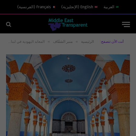
العربية
English
(
الإنجليزية
)
Français
(
الفرنسية
)
»
»
أنت الآن تتصفح:
الرئيسية
منبر الشفّاف
المعابد اليهودية في لبنان من العمار الى الخراب