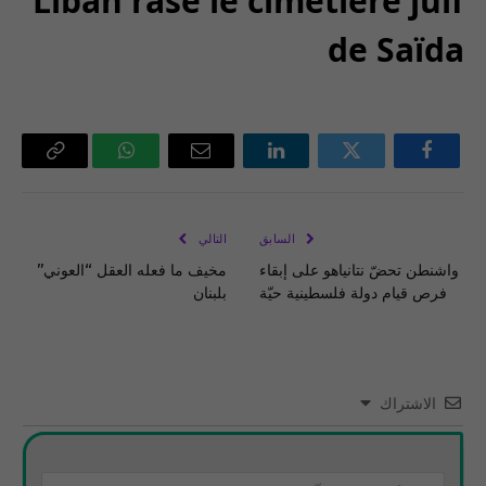
Liban rase le cimetière juif
de Saïda
فيسبوك
تويتر
لينكدإن
البريد
واتساب
Copy
الإلكتروني
Link
السابق
التالي
واشنطن تحضّ نتانياهو على إبقاء
‏مخيف ما فعله العقل “العوني”
فرص قيام دولة فلسطينية حيّة
بلبنان
الاشتراك