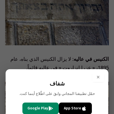
الكنيس في عاليه
:
لا يزال الكنيس الذي بناه، عام
1895، « عزرا انزاروت « في عاليه قائماً.
×
شفاف
حمّل تطبيقنا المجاني وابقَ على اطّلاع أينما كنت.
Google Play
App Store