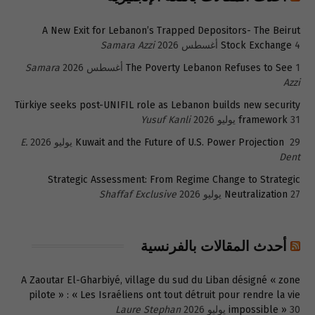
A New Exit for Lebanon’s Trapped Depositors- The Beirut
4 أغسطس 2026
Stock Exchange
Samara Azzi
1 أغسطس 2026
The Poverty Lebanon Refuses to See
Samara
Azzi
Türkiye seeks post-UNIFIL role as Lebanon builds new security
31 يوليو 2026
framework
Yusuf Kanli
29 يوليو 2026
Kuwait and the Future of U.S. Power Projection
E.
Dent
Strategic Assessment: From Regime Change to Strategic
27 يوليو 2026
Neutralization
Shaffaf Exclusive
أحدث المقالات بالفرنسية
A Zaoutar El-Gharbiyé, village du sud du Liban désigné « zone
pilote » : « Les Israéliens ont tout détruit pour rendre la vie
30 يوليو 2026
impossible »
Laure Stephan