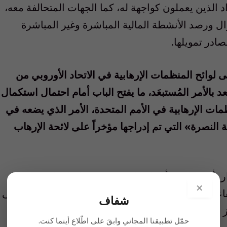
 الذين يعملون كواجهة له، كما الجهات المتحالفة معه،
ل ورصد الأنشطة المالية المباشرة وغير المباشرة
ادر تمويلها.
لوائح المنظمات الإرهابية في الاتحاد الأوروبي من
 بالأمر المُستبعَد، ما يفتح الباب أمام احتمال استكمال
ات الإرهابية في الأمم المتحدة، الأمر الذي يضعه في
 النصرة» التي تم إدراجها مؤخراً على لائحة الإرهاب
 بأن مكافحة أعمال الحزب ذات «الطابع الإرهابي»
×
دة»، ذلك أن تنظيم القاعدة كان يرتكز في بنيانه على
شفاف
لى الدولة الإيرانية التي تُسهّل حركته عبر سفاراتها
حمّل تطبيقنا المجاني وابقَ على اطّلاع أينما كنت.