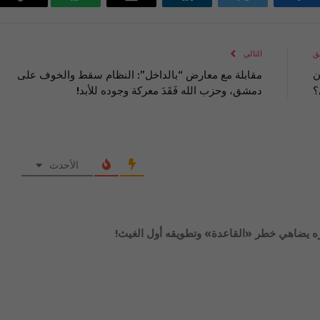
فيسبوك
تويتر
لينكدإن
البريد
واتساب
Copy
الإلكتروني
Link
ق
التالي
ن
‎مقابلة مع معارض “بالداخل”: النظام سقط والخوف على
؟
دمشق، وحزب الله فَقَدَ معركة وجوده للأبد‫!
الأحدث
ه يضاهي خطر «القاعدة» وتطويقه أول الغيث!