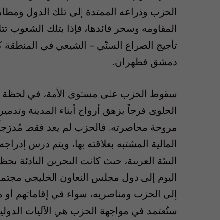
الحزب وذراعه الممتدة إلى تلك الدول ومطامع
المقاومة وسحر قائدها، فإذا بتلك الشعوب تتل
تأجيج الصراع السنّي – الشيعي في المنطقة 
دمشق فطهران.
سقوط الحزب على مستوى الأمة، في لحظة تَغَن
الحلوى فرحاً بزهق أرواح أبناء المدينة وتدم
مروحة محاصرته. فالحزب لم يعد فقط مُدرَجاً ع
المالية المشتبه بعلاقته بها، ويتم درس إدراجه 
البيئة العربية، حيث كانت البحرين البادئة بحظ
اليوم إلى دول مجلس التعاون الخليجي مجتمع
إلى الحزب ومناصريه، سواء في إقاماتهم أو معام
ستُعتمد في مواجهة الحزب هي الآليات الدولي