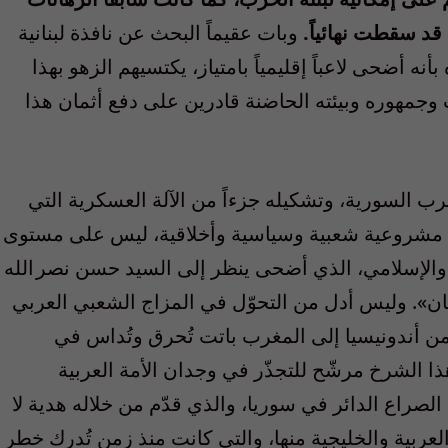
قد سقطت نهائياً.
وبات عقيماً البحث عن نافذة لبنانية
 أضحى لاعباً إقليمياً بامتياز، يكتسيهم الزهو بهذا
ب وجمهوره وبيئته الحاضنة قادرين على دفع أثمان هذا
ب السورية، وتشكيله جزءاً من الآلة العسكرية التي
 مشروعية شعبية وسياسية وأخلاقية، ليس على مستوى
الإسلامي، الذي أضحى ينظر إلى السيد حسن نصر الله
ن». وليس أدل من التحوّل في المزاج الشعبي العربي
 من أندونيسيا إلى المغرب باتت تُحرق وتُداس في
ا الشرخ مرشّح للتجذّر في وجدان الأمة العربية
صراع الدائر في سوريا، والذي قدّم من خلاله هدية لا
العربية والخليجية منها، والتي كانت منذ زمن تُدرك خطر