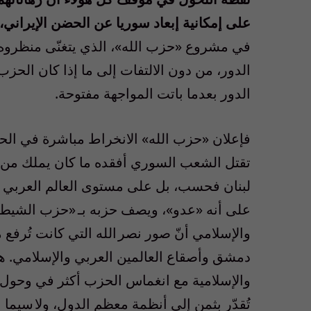
على إمكانية إبعاد سوريا عن الحضن الإيراني، 
في مشروع «حزب الله»، الذي يتغنّى منظروه بأنه
الدور، من دون الالتفات إلى ما إذا كان الحز
الدور بعدما باتت المواجهة مفتوحة.
فإعلان «حزب الله» الانخراط مباشرة في الحر
تقتل الشعب السوري أفقده ما كان يملك من
لبنان فحسب، بل على مستوى العالم العربي و
على أنه «عدو»، ويصف حزبه بـ «حزب الشيطا
والإسلامي أنّ صور نصر الله التي كانت تُرفع
دمشق وأصقاع العالمين العربي والإسلامي. هذ
والإسلامية مع انغماس الحزب أكثر في وحول ال
تُقدّر بثمن إلى أنظمة معظم الدول، ولا سيما 