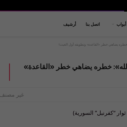
أبواب
اتصل بنا
أرشيف
خطره يضاهي خطر «القاعدة» وتطويقه أول الغيث!
لله»: خطره يضاهي خطر «القاعدة»
غير مصنف
وار “كفرنبل” السورية)