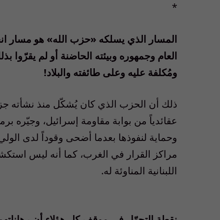
*
المسار الذي يسلكه «حزب الله» هو مسار انحدا
العام وجمهوره وبيئته الحاضنة أو لم يقرّوا بذل
ومُكلفة عليه وعلى طائفته والبلاد!
ذلك أن الحزب الذي كان يُشكّل منذ نشأته ج
عقائدياً من بوابة مقاومة إسرائيل، وجيّره بر
وحماية لنفوذها بعدما أضحى وقوداً لدى الولي
مراكز القرار في الغرب، كما أنه ليس استكشافا
اللبنانية المناوئة له.
نقطة التحوّل في موقف كل هؤلاء أن رهاناتهم ع