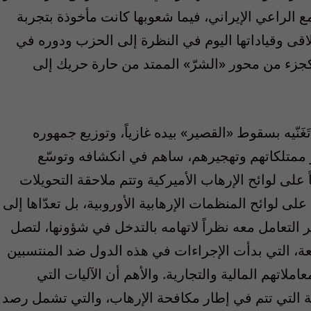
 الراعي الإيراني، فيما شعوبها كانت مأخوذة بتجربة
اقى وقياداتها اليوم في النظرة إلى الحزب ودوره في
كجزء من محور «الشرّ» الممتد من حارة حريك إلى
ّيه بسقوط «القصير» بيده غازياً، وتوزيع جمهوره
ير ممتلكاتهم وتهجيرهم، ساهم في انكشافه وتوسّع
لى لوائح الإرهاب الأميركية وتتم ملاحقة التحويلات
على لوائح المنظمات الإرهابية الأوروبية، بل تعدّاها إلى
ر التعامل معه نظراً لاتهامه بالتدخل في شؤونها، لتصل
ة، التي بدأت الإجراءات في هذه الدول ضد المنتسبين
لاتهم المالية والتجارية. والأهم أن الآليات التي
ة التي تتم في إطار مكافحة الإرهاب، والتي تشمل رصد