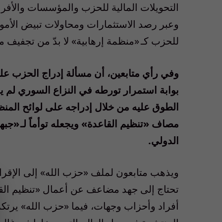
التحويلات المالية للحزب والمؤسسات والأفراد
وعبر رصد الاستثمارات ومحاولات تبيض الأموا
للحزب كـ «منظمة إرهابية» لا بدّ من تجفيف مص
وفي رأي متابعين، أن مسألة إدراج الحزب على 
بوابة استمرار تورطه في النزاع السوري لم يعد
الطوق عليه من خلال إدراجه على لوائح المنظم
مصاف «تنظيم القاعدة» ويجعله توأماً لـ «جبهة
الدولي.
ويذهب متابعون لملف «حزب الله» إلى الإقرار
تحتاج إلى جهد مضاعف عن أعمال «تنظيم القاع
أفراد وأحزاب وجهات، فيما «حزب الله» يرتكز ع