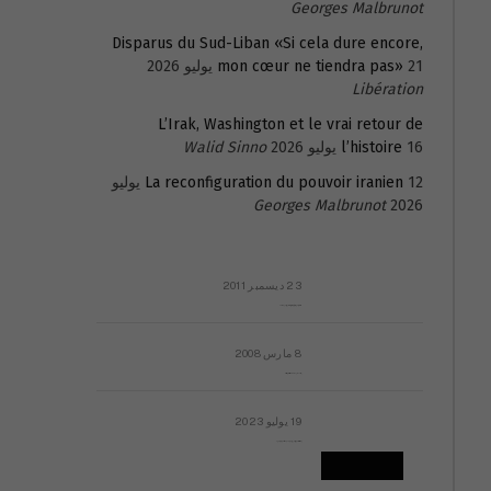
Georges Malbrunot
Disparus du Sud-Liban «Si cela dure encore,
21 يوليو 2026
mon cœur ne tiendra pas»
Libération
L’Irak, Washington et le vrai retour de
16 يوليو 2026
l’histoire
Walid Sinno
La reconfiguration du pouvoir iranien
12 يوليو
Georges Malbrunot
2026
23 ديسمبر 2011
عائلة المهندس طارق الربعة: أين دولة القانون والموسسات؟
8 مارس 2008
رسالة مفتوحة لقداسة البابا شنوده الثالث
19 يوليو 2023
إشكاليات التقويم الهجري، وهل يجدي هذا التقويم أيُ نفع؟