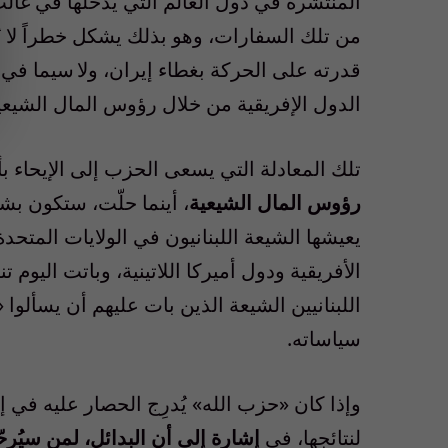
المنتشرة في دول العالم التي يدخلها في غالب
من تلك السفارات، وهو بذلك يشكل خطراً لا يُض
قدرته على الحركة بغطاء إيران، ولا سيما في د
الدول الإفريقية من خلال رؤوس المال الشيعي
تلك المعادلة التي يسعى الحزب إلى الإيحاء بأن
رؤوس المال الشيعية
، أينما حلّت، ستكون ب
يعيشها الشيعة اللبنانيون في الولايات المتحدة
الأفريقية ودول أميركا اللاتينية، وباتت اليو
اللبنانيين الشيعة الذين بات عليهم أن يسألوا 
سياساته.
وإذا كان «حزب الله» يُدرِج الحصار عليه في إط
لنتائجها، في
إشارة إلى أن البدائل، لمن سيُر