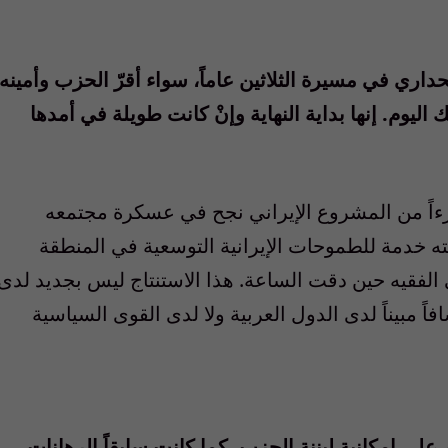
ري في مسيرة الثلاثين عاماً، سواء أقرّ الحزب وأمينه
ك اليوم. إنها بداية النهاية وإنْ كانت طويلة في أمدها
زءاً من المشروع الإيراني نجح في عسكرة مجتمعه
مته خدمة للطموحات الإيرانية التوسعية في المنطقة
 الفقيه حين دقت الساعة. هذا الاستنتاج ليس بجديد لدى
ً مبيناً لدى الدول العربية ولا لدى القوى السياسية
لى إمكانية لبننة الحزب، كما كانت سابقاً الرهانات