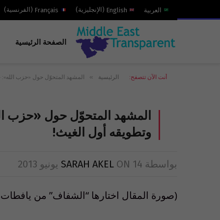
العربية
English
(
الإنجليزية
)
Français
(
الفرنسية
)
الصفحة الرئيسية
»
أنت الآن تتصفح:
الرئيسية
المشهد المتحوّل حول «حزب الله»: 
المشهد المتحوّل حول «حزب ا
وتطويقه أول الغيث!
بواسطة
14 يونيو 2013
ON
SARAH AKEL
(صورة المقال اختارها “الشفاف” من يافطات ث