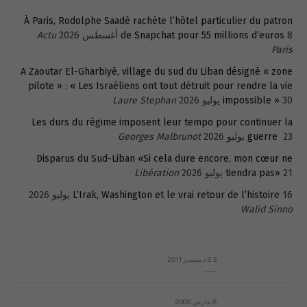
À Paris, Rodolphe Saadé rachète l’hôtel particulier du patron
8 أغسطس 2026
de Snapchat pour 55 millions d’euros
Actu
Paris
A Zaoutar El-Gharbiyé, village du sud du Liban désigné « zone
pilote » : « Les Israéliens ont tout détruit pour rendre la vie
30 يوليو 2026
impossible »
Laure Stephan
Les durs du régime imposent leur tempo pour continuer la
23 يوليو 2026
guerre
Georges Malbrunot
Disparus du Sud-Liban «Si cela dure encore, mon cœur ne
21 يوليو 2026
tiendra pas»
Libération
16 يوليو 2026
L’Irak, Washington et le vrai retour de l’histoire
Walid Sinno
23 ديسمبر 2011
عائلة المهندس طارق الربعة: أين دولة القانون والموسسات؟
8 مارس 2008