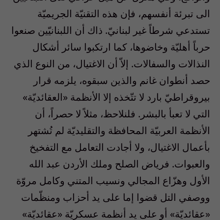
الى تبرئة أنفسهم، فإن هذه التقنيّة الجريميّة
تستدعي شرطاً غير لبنانيّ. ذاك أن اللبنانيّين صنعوا
حرباً أهليّة وخاضوها، كما ارتكبوا سائر أشكال
النذالات والسفالات. إلاّ أن الاغتيال، من النوع الذي
حصد أنطوان غانم والذين سبقوه، يلزمه قرار
بيروقراطيّ بارد لا تتّخذه إلا الأنظمة «العقائديّة»
التي لا تعبأ بالبشر. فلنلاحظ، مثلاً لا حصراً، أن
الأنظمة العربيّة المحافظة والتقليديّة لم تُشتهر
بأعمال الاغتيال، ولا أجادت التعامل مع التفخيخ
والعبوات. فرياض الصلح وملك الأردن عبد الله
الأول وهزّاع المجالي ونسيب المتني وكامل مروّة
ووصفي التل قضوا إما على يد أحزاب ومنظّمات
«عقائديّة» أو على يد أنظمة عسكريّة «عقائديّة»