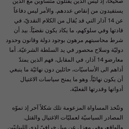
صحيحاً، إذ ليس الذين يُقتلون متساوين مع الذين
يستفيدون من إنقاص عددهم. والأمر ليس دفاعاً
عن 14 آذار التي قد يُقال من الكلام النقديّ، في
قادتها وفي سلوكهم، ما يكاد يكون نقضيّاً. بيد أن
شرط محاسبتهم مرهون بوجود دولة وقانون وحدود
دوليّة وسلاح محصور في يد السلطة الشرعيّة. أما
معارضو 14 آذار، في المقابل، فهم الذين يمتدّ
أذاهم الى الأساسيّات، حائلين دون نهائيّة ما ينبغي
أن يكون نهائيّاً. وهو ما يمنح سياسات الاغتيال
أدواتها وقدرتها الفعليّة.
وتتّخذ المساواة المزعومة تلك شكلاً آخر إذ تموّه
المصادر السياسيّة لعمليّات الاغتيال والقتل.
والواقع، وفي معزل عن ميل خرافيّ لدى اللبنانيّين