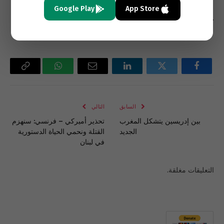
Google Play
App Store
* نقلا عن صحيفة “الحياة” اللندنية
فيسبوك
تويتر
لينكدإن
البريد
واتساب
Copy
الإلكتروني
Link
السابق
التالي
بين إدريسين يتشكل المغرب
تحذير أميركي – فرنسي: سنهزم
الجديد
القتلة ونحمي الحياة الدستورية
في لبنان
التعليقات مغلقة.