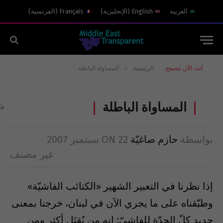
العربية
English
(
الإنجليزية
)
Français
(
الفرنسية
)
»
أنت الآن تتصفح:
الرئيسية
المساواة الباطلة
المساواة الباطلة
بواسطة
حازم صاغيّة
22 سبتمبر 2007
ON
غير مصنف
إذا نظرنا في التعبير الشهير «الكتائب الفاشيّة»
وطبّقناه على ما يجري الآن في لبنان، خرجنا بمعنى
جديد كلّ الجدّة للفاشيّ: إنه من يُقتَل أكثر ومن