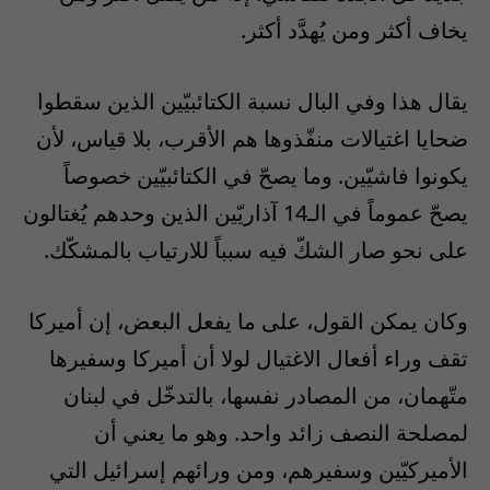
يخاف أكثر ومن يُهدَّد أكثر.
يقال هذا وفي البال نسبة الكتائبيّين الذين سقطوا
ضحايا اغتيالات منفّذوها هم الأقرب، بلا قياس، لأن
يكونوا فاشيّين. وما يصحّ في الكتائبيّين خصوصاً
يصحّ عموماً في الـ14 آذاريّين الذين وحدهم يُغتالون
على نحو صار الشكّ فيه سبباً للارتياب بالمشكّك.
وكان يمكن القول، على ما يفعل البعض، إن أميركا
تقف وراء أفعال الاغتيال لولا أن أميركا وسفيرها
متّهمان، من المصادر نفسها، بالتدخّل في لبنان
لمصلحة النصف زائد واحد. وهو ما يعني أن
الأميركيّين وسفيرهم، ومن ورائهم إسرائيل التي