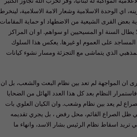
لامية المواكبة له لبنانيا، وفّر لحزب الله تجاوز الكثير
ه، اي الوحدة الاسلامية وشعار الامة الاسلامية، لينخرط
ة بعض القرى الشيعية من الاضطهاد او حماية المقامات
 يطال السنة او المسيحيين او سواهم. او ان المراكز
المساجد على العموم او غيرها. يعكس هذا السلوك
المذهبي الذي يتماشى مع التجزئة ومسار نشوء كيانات
ى ان المواجهة لم تعد بين نظام البعث والشعب، بل ان
فاستمرار النظام بعد كل هذا العدد الهائل من الضحايا
راع لم يعد بين نظام وشعب. وان الكيان العلوي بات
ه في ظل الصراع القائم، محل رفض ، بل يجري تقديمه
لتي تريد اسقاط نظام الرئيس بشار الاسد، وانهاء ما