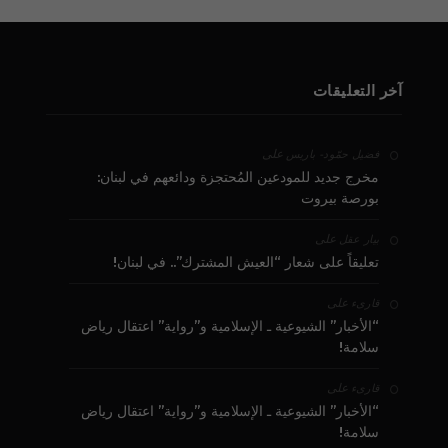
آخر التعليقات
على
فضيل حمّود - باريس
مخرج جديد للمودعين المُحتجزة ودائعهم في لبنان:
بورصة بيروت
على
بيار عقل
تعليقاً على شعار “العيش المشترك”.. في لبنان!
على
قارىء
“الأخبار” الشيوعية ـ الإسلامية و”رواية” اعتقال رياض
سلامة!
على
قارىء
“الأخبار” الشيوعية ـ الإسلامية و”رواية” اعتقال رياض
سلامة!