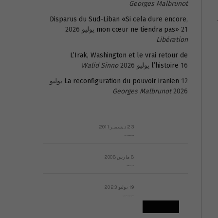
Georges Malbrunot
Disparus du Sud-Liban «Si cela dure encore,
21 يوليو 2026
mon cœur ne tiendra pas»
Libération
L’Irak, Washington et le vrai retour de
16 يوليو 2026
l’histoire
Walid Sinno
La reconfiguration du pouvoir iranien
12 يوليو
Georges Malbrunot
2026
23 ديسمبر 2011
عائلة المهندس طارق الربعة: أين دولة القانون والموسسات؟
8 مارس 2008
رسالة مفتوحة لقداسة البابا شنوده الثالث
19 يوليو 2023
إشكاليات التقويم الهجري، وهل يجدي هذا التقويم أيُ نفع؟