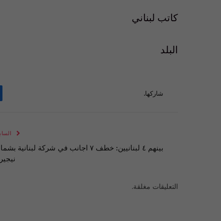
كاتب لبناني
البلد
شاركها.
الساب
بينهم ٤ لبنانيين: خطف ٧ اجانب في شركة لبنانية بشم
نيجيري
التعليقات مغلقة.