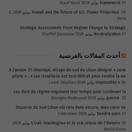
31 يوليو 2026
framework
Yusuf Kanli
29 يوليو 2026
Kuwait and the Future of U.S. Power Projection
E.
Dent
Strategic Assessment: From Regime Change to Strategic
27 يوليو 2026
Neutralization
Shaffaf Exclusive
أحدث المقالات بالفرنسية
A Zaoutar El-Gharbiyé, village du sud du Liban désigné « zone
pilote » : « Les Israéliens ont tout détruit pour rendre la vie
30 يوليو 2026
impossible »
Laure Stephan
Les durs du régime imposent leur tempo pour continuer la
23 يوليو 2026
guerre
Georges Malbrunot
Disparus du Sud-Liban «Si cela dure encore, mon cœur ne
21 يوليو 2026
tiendra pas»
Libération
16 يوليو 2026
L’Irak, Washington et le vrai retour de l’histoire
Walid Sinno