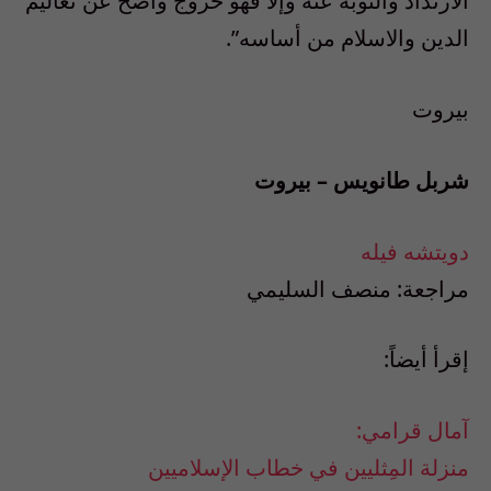
الارتداد والتوبة عنه وإلا فهو خروج واضح عن تعاليم
الدين والاسلام من أساسه”.
بيروت
شربل طانويس – بيروت
دويتشه فيله
مراجعة: منصف السليمي
إقرأ أيضاً:
آمال قرامي:
منزلة المِثليين في خطاب الإسلاميين