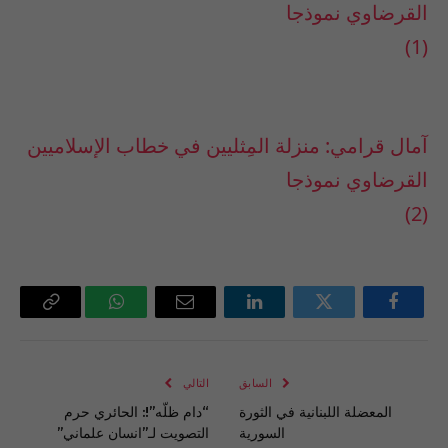
القرضاوي نموذجا
(1)
آمال قرامي: منزلة المِثليين في خطاب الإسلاميين
القرضاوي نموذجا
(2)
فيسبوك
تويتر
لينكدإن
البريد
واتساب
Copy
الإلكتروني
Link
السابق
التالي
المعضلة اللبنانية في الثورة
“دام ظلّه”!: الحائري حرم
السورية
التصويت لـ”انسان علماني”