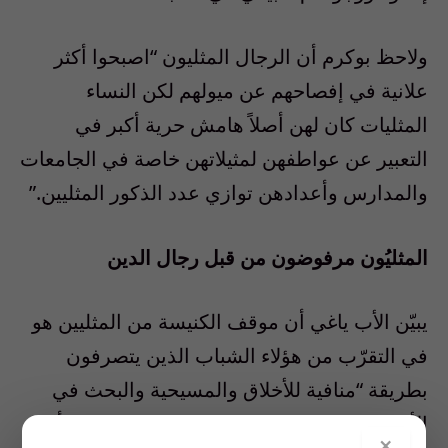
ولاحظ بوكرم أن الرجال المثليون “اصبحوا أكثر
علانية في إفصاحهم عن ميولهم لكن النساء
المثليات كان لهن أصلاً هامش حرية أكبر في
التعبير عن عواطفهن لمثيلاتهن خاصة في الجامعات
والمدارس وأعدادهن توازي عدد الذكور المثليين.”
المثليُون مرفوضون من قبل رجال الدين
يبيّن الأب ياغي أن موقف الكنيسة من المثليين هو
في التقرّب من هؤلاء الشباب الذين يتصرفون
بطريقة “منافية للأخلاق والمسيحية والبحث في
الأسباب التي قد تكون حادثا تعرض له الشاب أو
×