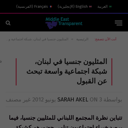
العربية
English
(
الإنجليزية
)
Français
(
الفرنسية
)
»
أنت الآن تتصفح:
الرئيسية
المثليون جنسيا في لبنان، شبكة اجتماعية واسعة تبحث عن القبول
المثليون جنسيا في لبنان،
شبكة اجتماعية واسعة تبحث
عن القبول
بواسطة
3 يونيو 2012
ON
SARAH AKEL
غير مصنف
تتباين نظرة المجتمع اللبناني للمثليين جنسيا، فيما
يرصد خبراء اجتماعيون تنامى حضورهم كشبكة