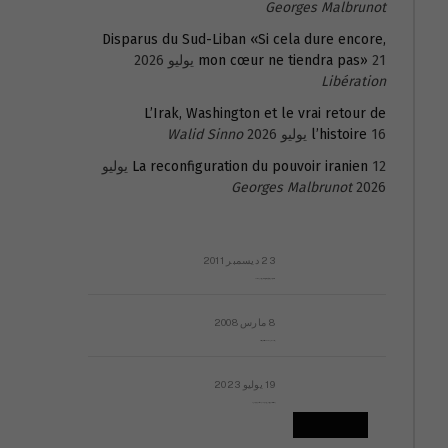
Georges Malbrunot
Disparus du Sud-Liban «Si cela dure encore,
21 يوليو 2026
mon cœur ne tiendra pas»
Libération
L’Irak, Washington et le vrai retour de
16 يوليو 2026
l’histoire
Walid Sinno
La reconfiguration du pouvoir iranien
12 يوليو
Georges Malbrunot
2026
23 ديسمبر 2011
عائلة المهندس طارق الربعة: أين دولة القانون والموسسات؟
8 مارس 2008
رسالة مفتوحة لقداسة البابا شنوده الثالث
19 يوليو 2023
إشكاليات التقويم الهجري، وهل يجدي هذا التقويم أيُ نفع؟