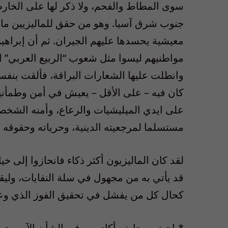
سوى المطاط والفحم، ولا ذكر لها على الخارطة
جنوب شرق آسيا. وهو من حقق للماليزيين ما ي
معيشية يحسدها عليهم الجيران. ثم أن إبراهيم 
مواطنيهم ليسوا مثل شعوب “الربيع العربي” 
وانطلت عليها الشعارات البراقة، فألقت بنفس
كان فيه – على الأقل – يعيش في أمن وطمأني
على ايدي الميليشيات والرعاع، وأمنه الشخصي
مستسلما لمرجعيته الدينية، وحرياته وحقوقه ال
لقد كان الماليزيون أكثر ذكاء فانحازوا إلى خيار
قد يأتي به من مجهول في سلة النفايات، وليقل
كحال كل من يفشل في تحقيق الفوز الذي وعد
*باحث ومحاضر أكاديمي في الشأن الآسيوي 