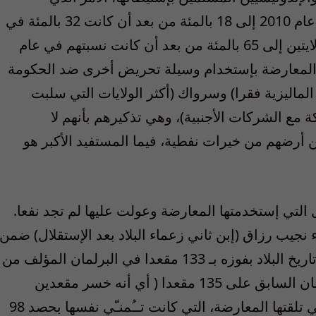
إنخفضت معه نسبة الـ “كادازان دوسون” في عام 2010 إلى 18 بالمئة من بعد أن كانت 32 بالمئة في
عام 1960 ، وإرتفعت نسبة المسلمين في الولايتين إلى 65 بالمئة من بعد أن كانت نسبتهم في عام
ناهيك عن قيام المعارضة بإستخدام وسيلة تحريض أخرى ضد الحكومة
لماليزية فقرا) وسرواك (أكثر الولايات التي سلبت
 مع الشركات الأجنبية)، وهي تذكيرهم بأنهم لا
 أرضهم من خيرات نفطية، فيما المستفيد الأكبر هو
لتي إستخدمتها المعارضة وعولت عليها لم تجد نفعا.
 نجيب رزاق (إبن ثاني زعماء البلاد بعد الإستقلال) ضمن
الأغلبية اللازمة لتشكيل الحكومة رقم 13 في تاريخ البلاد بفوزه بـ 133 مقعدا في البرلمان المؤلف من
222 مقعدا، من بعد أن كان يسيطر في البرلمان السابق على 135 مقعدا ( أي أنه خسر مقعدين
فقط). لكن هذه الخسارة لا توازي الصدمة التي تلقتها المعارضة، التي كانت تــُمنـّي نفسها بحصد 98