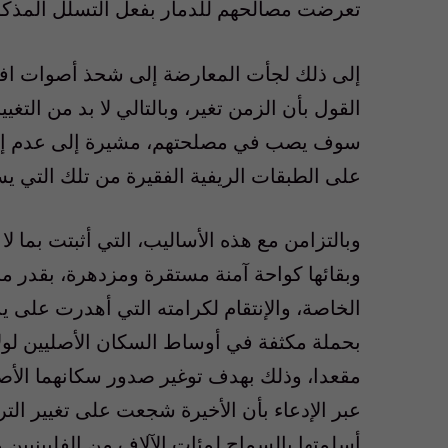
تعرضت مصالحهم للدمار بفعل التسلل المذكور
إلى ذلك لجأت المعارضة إلى شحذ أصوات افراد
القول بأن الزمن تغير، وبالتالي لا بد من التغ
سوف يصب في مصلحتهم، مشيرة إلى عدم إكتر
على الطبقات الريفية الفقيرة من تلك التي يس
وبالتزامن مع هذه الأساليب، التي أثبتت بما لا
وبقائها كواحة آمنة مستقرة ومزدهرة، بقدر ما
الخاصة، والإنتقام لكرامته التي أهدرت على ي
مقعدا، وذلك بهدف توغير صدور سكانهما الأص
عبر الإدعاء بأن الأخيرة شجعت على تغيير التر
أسلمتها بالسماح لمئات الآلاف من الفلبينيين 