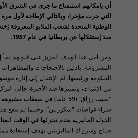
أن بإمكانهم استنساخ ما جرى في الشرق الأو
التي جرت مؤخرا، وبالتالي الإطاحة لأول مرة 
الوطنية المتحدة لشعب الملايو المعروفة إختص
منذ إستقلالها عن بريطانيا في عام 1957.
ومن أجل هذا الهدف العزيز على قلوبهم لجأ 
المشروعة، بادئين بالاحتجاجات والمظاهرات 
الحكومة ورئيسها، ثم الإنتقال إلى إثارة موضوع
من الإثنيات، وتمييزها ضد الأخيرة، فإلى الت
“نجيب رزاق” (59 عاما) في صفقات
شراء غواصات “سكوربين”. وحينما لم تنفع هذه
الدولة الماليزية بعدم تحركها في الوقت المن
صباح وسرواك الماليزيتين بهدف إستعادة مم