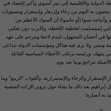
 الدولية والإقليمية إلى نمر آسيوي وأكبر إقتصاد في
نعمون به اليوم من رخاء وإزدهار وإستقرار ومستويات
وأتباعه نسوا (أو تناسوا) أن السواد الأعظم من
التي إستسلمت لعاطفة اللحظة، وكابرت دون تفكير،
ها في أحضان المجهول، لتندم لاحقا وتترحم على عهد
نة وستر، ولا يرى فيه هياكل ومؤسسات الدولة تتداعى
 ينتهك، ورئيسه يرتكب الأخطاء السياسية القاتلة
أصيلة تتراجع يوما بعد يوم.
 الإستقرار والرخاء والإستمرارية، وألقوا بـ “الربيع” وما
 إبراهيم بعد ذلك ما يشاء حول تزوير الإرادة الشعبية
 به أنصاره!
من البحرين