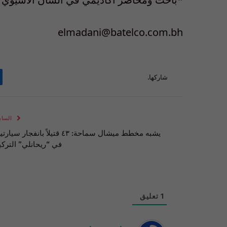
elmadani@batelco.com.bh
شاركها.
الساب
يشبه مخطط ميشال سماحة: ٤٣ قتيلاً بانفجار سيار
في “ريحانلي” التركي
1
تعليق