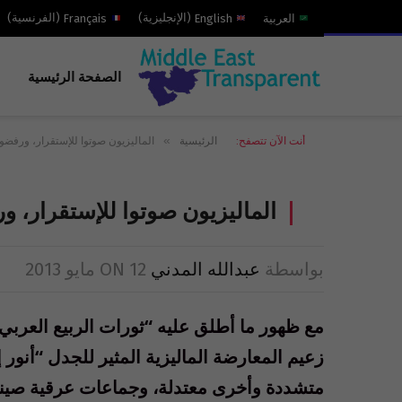
العربية
English
(
الإنجليزية
)
Français
(
الفرنسية
)
الصفحة الرئيسية
»
أنت الآن تتصفح:
الرئيسية
الماليزيون صوتوا للإستقرار، ورفضوا
الماليزيون صوتوا للإستقرار، ور
بواسطة
عبدالله المدني
12 مايو 2013
ON
مع ظهور ما أطلق عليه “ثورات الربيع العرب
زعيم المعارضة الماليزية المثير للجدل “أنور 
متشددة وأخرى معتدلة، وجماعات عرقية صينية