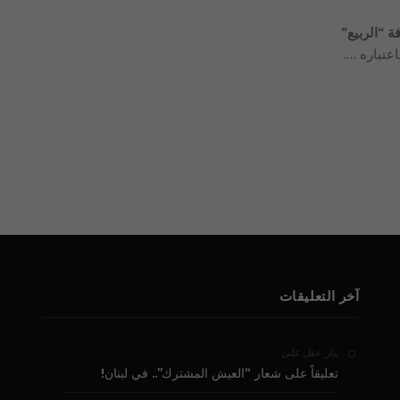
ة “الربيع”
عتباره ….
آخر التعليقات
على
بيار عقل
تعليقاً على شعار “العيش المشترك”.. في لبنان!