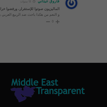
فاروق عيتاني
13 سنوات
الماليزيون صوتوا للإستقرار، ورفضوا خراف
و النعم من هكذا باحث ضد الربيع العربي با
0