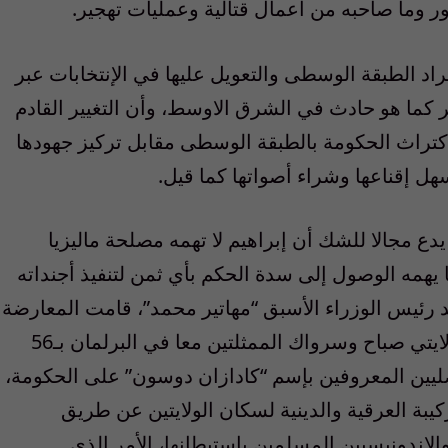
 وما صاحبه من أعمال قتالية وعمليات تهجير.
 الطبقة الوسطى والتعويل عليها في الإنتخابات عبر
يير كما هو حادث في الشرق الاوسط، وأن التغيير القادم
اث الحكومة بالطبقة الوسطى مقابل تركيز جهودها
هل إقناعها وشراء أصواتها كما قيل.
 يدع مجالا للشك أن إبراهيم لا تهمه مصلحة ماليزيا
 يهمه الوصول إلى سدة الحكم بأي ثمن لتنفيذ أجنداته
د رئيس الوزراء الأسبق “مهاتير محمد”، قامت المعارضة
بحملة مكثفة في أوساط السكان الأصليين لولايتي صباح وسرواك الممثلتين معا في البرلمان بـ56
ليين المعروفين بإسم “كادازان دوسون” على الحكومة،
كيبة العرقية والدينية لسكان الولايتين عن طريق
والإندونيسيين المسلمين بإستيطانها، الأمر الذي