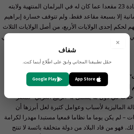
مقعدا مقابل 85 مقعدا للحزب الحاكم، أي بزيادة 23 مقعدا عما كان له في البرلمان المنتهية ولايته
برلمانية إلا بسبعة مقاعد فقط. ولم تتوقف خسارة إبراهيم
م لحكم إحدى الولايات الأربع، من أصل الولايات الثلاث
تي فازوا بحكمها في الانتخابات التشريعية التي جرت في
×
شفاف
حمّل تطبيقنا المجاني وابقَ على اطّلاع أينما كنت.
لقد توهم ابراهيم وأنصاره في “باكاتان راقيات” أن ما حققوه من إنتصارات في إنتخابات عام 2008
Google Play
App Store
 العربي
وأماكن أخرى موجات الإحتجاجات الشارعية
ما حدث في دول ما يسمى بـ “الربيع العربي” كمصر
الة الماليزية لأسباب وعوامل كثيرة لعل أبرزها أن
ت – لم يكن يوما ما نظاما قمعيا مستبدا مهدرا لكرامة
 فهو من قاد البلاد من دولة متخلفة بائسة لا تنتج