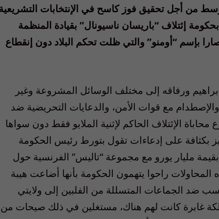
سط من أجل تحقيق فوز كاسح في الإنتخابات التشريعية
بحكومة إئتلاف “باريسان ناسيونال” بقيادة المنظمة
ارا بإسم “أومنو” والتي ظلت تحكم البلاد دون إنقطاع
إبراهيم ورفاقه إلى مختلف الوسائل المشروعة وغير
والإصطدام مع قوات الأمن، والدعايات التحريضية ضد
 محاباة الإئتلاف الحاكم لإثنية الملايو فقط دون سواها
ركيز بكثافة على إدعاءات تقول بتورط رئيس الحكومة
 مشبوهة بقيمة مليار يورو مع مجموعة “تاليس” الفرنسية حول
 المحاولات راحوا يتهمون الحكومة بأنها أضاعت هيبة
اسب ضد الجماعات المتسللة من الفلبين إلى ولايتي
لكة غابرة كانت لهم هناك، مستغلين في ذلك صيحات من