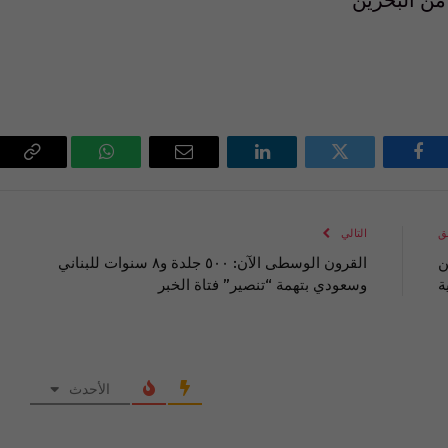
فيسبوك
تويتر
لينكدإن
البريد
واتساب
Copy
الإلكتروني
Link
ق
التالي
تين
القرون الوسطى الآن: ٥٠٠ جلدة و٨ سنوات للبناني
ة
وسعودي بتهمة “تنصير” فتاة الخبر
الأحدث