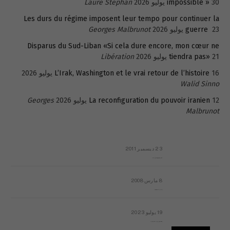
30 يوليو 2026
impossible »
Laure Stephan
Les durs du régime imposent leur tempo pour continuer la
23 يوليو 2026
guerre
Georges Malbrunot
Disparus du Sud-Liban «Si cela dure encore, mon cœur ne
21 يوليو 2026
tiendra pas»
Libération
16 يوليو 2026
L’Irak, Washington et le vrai retour de l’histoire
Walid Sinno
12 يوليو 2026
La reconfiguration du pouvoir iranien
Georges
Malbrunot
23 ديسمبر 2011
عائلة المهندس طارق الربعة: أين دولة القانون والموسسات؟
8 مارس 2008
رسالة مفتوحة لقداسة البابا شنوده الثالث
19 يوليو 2023
إشكاليات التقويم الهجري، وهل يجدي هذا التقويم أيُ نفع؟