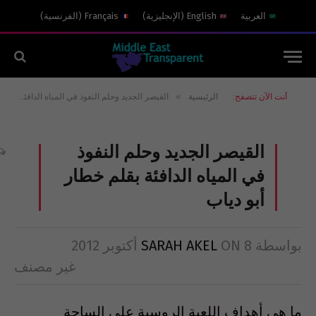
العربية
English
(
الإنجليزية
)
Français
(
الفرنسية
)
»
أنت الآن تتصفح:
الرئيسية
القيصر الجديد وحلم النفوذ في المياه الدافئة بقلم خطار أبو دياب
القيصر الجديد وحلم النفوذ
في المياه الدافئة بقلم خطار
أبو دياب
بواسطة
8 أكتوبر 2012
ON
SARAH AKEL
غير مصنف
ما هي أهداف اللعبة الروسية على الساحة