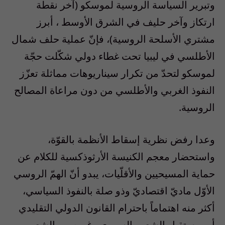
وتبرير السياسة الروسية لموسكو (آخر نقطة
ارتكاز وآخر حليف في الشرق الأوسط ، أبرز
مشتري الأسلحة الروسية)، فإنّ عملية حلف شمال
الأطلسي في ليبيا تحت غطاء دولي شكّلت حجّة
لموسكو لتحدّ من تكرار سيناريوهات مماثلة تعزّز
النفوذ الغربي والأطلسي من دون مراعاة المصالح
الروسية.
وعدا رفض نظرية إسقاط الأنظمة بالقوّة،
واستحضار معجم الكنيسة الأرثوذكسية للكلام عن
حماية المسيحيين والأقلّيات، يبدو أنّ الهمّ الروسي
الأوّل ماديّ اقتصاديّ وذو صلة بالنفوذ السياسي،
أكثر منه اهتماماً باحترام القانون الدولي التقليدي
أو بمستقبل الشعب السوري وغيره من الشعوب.