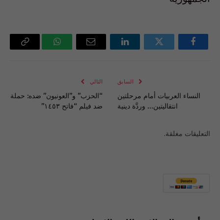
فيسبوك
تويتر
لينكدإن
البريد
واتساب
Copy
الإلكتروني
Link
السابق
التالي
النساء العربيات أمام مرحلتين
“الحزب” و”العونيون” ضده: حملة
انتقاليتين… وردَّة دينية
ضد فيلم “فاتح ١٤٥٣”
التعليقات مغلقة.