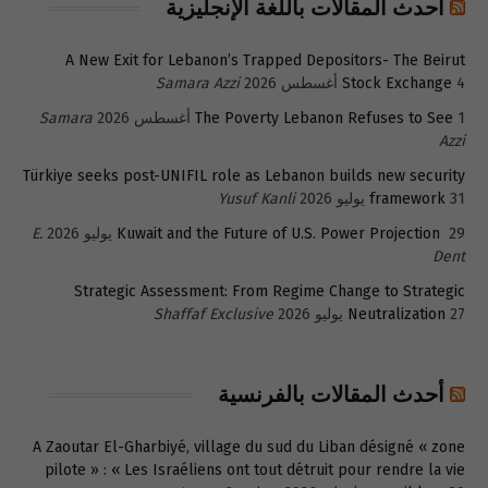
أحدث المقالات باللغة الإنجليزية
A New Exit for Lebanon’s Trapped Depositors- The Beirut
4 أغسطس 2026
Stock Exchange
Samara Azzi
1 أغسطس 2026
The Poverty Lebanon Refuses to See
Samara
Azzi
Türkiye seeks post-UNIFIL role as Lebanon builds new security
31 يوليو 2026
framework
Yusuf Kanli
29 يوليو 2026
Kuwait and the Future of U.S. Power Projection
E.
Dent
Strategic Assessment: From Regime Change to Strategic
27 يوليو 2026
Neutralization
Shaffaf Exclusive
أحدث المقالات بالفرنسية
A Zaoutar El-Gharbiyé, village du sud du Liban désigné « zone
pilote » : « Les Israéliens ont tout détruit pour rendre la vie