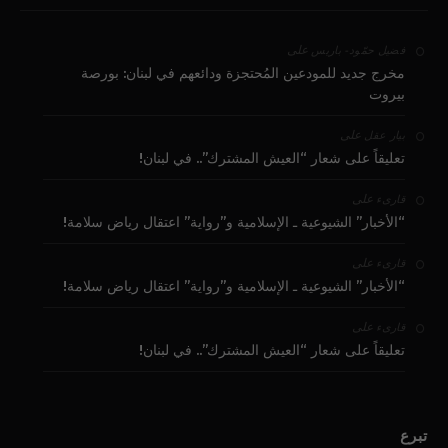
على
فضيل حمّود - باريس
مخرج جديد للمودعين المُحتجزة ودائعهم في لبنان: بورصة
بيروت
على
بيار عقل
تعليقاً على شعار “العيش المشترك”.. في لبنان!
على
قارىء
“الأخبار” الشيوعية ـ الإسلامية و”رواية” اعتقال رياض سلامة!
على
قارىء
“الأخبار” الشيوعية ـ الإسلامية و”رواية” اعتقال رياض سلامة!
على
قارىء
تعليقاً على شعار “العيش المشترك”.. في لبنان!
تبرع