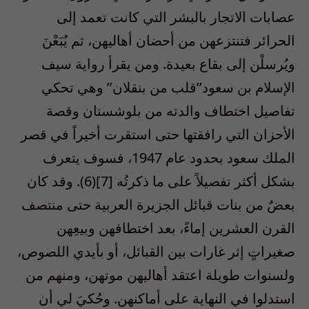
عصابات الاتجار بالبشر التي كانت تعمد إلى
الحرائر فتنتزعهن من أحضان أهاليهن، ثم يُبَعْنَ
ويُرسلْن إلى بقاع بعيدة. ومن يقرأ رواية سيف
الإسلام بن سعود’’قلب من بنقلان’’ وهي تحكي
تفاصيل اختطاف والدته من بلوشستان وقصة
الأحزان التي رافقتها حتى استقرت أخيراً في قصر
الملك سعود بحدود عام 1947، فسوف يتعرف
بشكل أكثر تفصيلاً على ما ذكرتُه [7](6). وقد كان
بعضٌ من بنات قبائل الجزيرة العربية حتى منتصف
القرن العشرين إماءً، بعد اختطافهن وبيعِهن
صغيراتٍ إثر غارات بين القبائل، أو بأيدي اللصوص،
ولسنوات طويلة اعتقد أهاليهن موتهن، ومنهم من
استدلوا في النهاية على أماكنهن. وحُكيَ لي أن