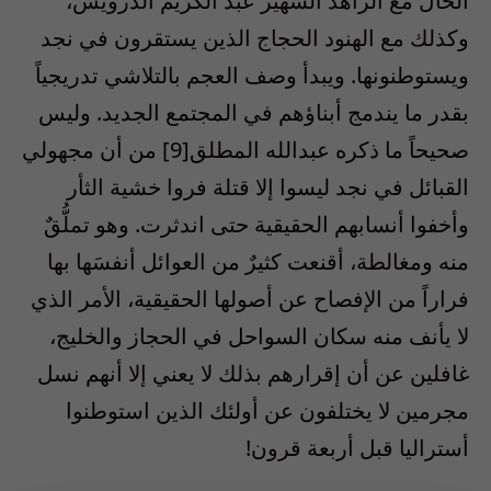
الحال مع الزاهد الشهير عبد الكريم الدرويش،
وكذلك مع الهنود الحجاج الذين يستقرون في نجد
ويستوطنونها. ويبدأ وصف العجم بالتلاشي تدريجياً
بقدر ما يندمج أبناؤهم في المجتمع الجديد. وليس
صحيحاً ما ذكره عبدالله المطلق[9] من أن مجهولي
القبائل في نجد ليسوا إلا قتلة فروا خشية الثأر
وأخفوا أنسابهم الحقيقية حتى اندثرت. وهو تملُّقٌ
منه ومغالطة، أقنعت كثيرٌ من العوائل أنفسَها بها
فراراً من الإفصاح عن أصولها الحقيقية، الأمر الذي
لا يأنف منه سكان السواحل في الحجاز والخليج،
غافلين عن أن إقرارهم بذلك لا يعني إلا أنهم نسل
مجرمين لا يختلفون عن أولئك الذين استوطنوا
أستراليا قبل أربعة قرون!