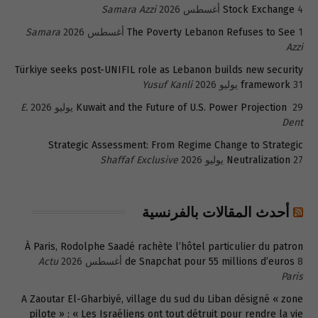
4 أغسطس 2026
Stock Exchange
Samara Azzi
1 أغسطس 2026
The Poverty Lebanon Refuses to See
Samara
Azzi
Türkiye seeks post-UNIFIL role as Lebanon builds new security
31 يوليو 2026
framework
Yusuf Kanli
29 يوليو 2026
Kuwait and the Future of U.S. Power Projection
E.
Dent
Strategic Assessment: From Regime Change to Strategic
27 يوليو 2026
Neutralization
Shaffaf Exclusive
أحدث المقالات بالفرنسية
À Paris, Rodolphe Saadé rachète l’hôtel particulier du patron
8 أغسطس 2026
de Snapchat pour 55 millions d’euros
Actu
Paris
A Zaoutar El-Gharbiyé, village du sud du Liban désigné « zone
pilote » : « Les Israéliens ont tout détruit pour rendre la vie