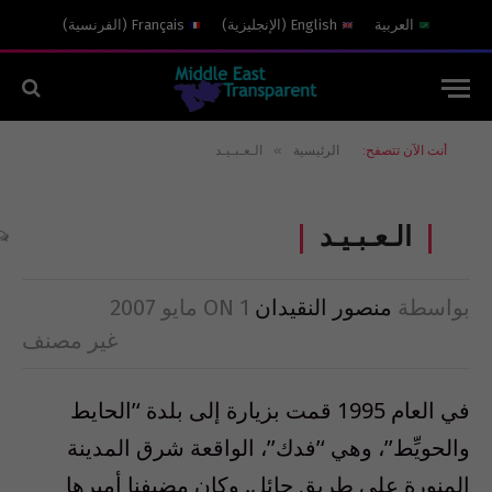
العربية
English
(
الإنجليزية
)
Français
(
الفرنسية
)
»
أنت الآن تتصفح:
الرئيسية
الـعـبـيـد
الـعـبـيـد
بواسطة
منصور النقيدان
1 مايو 2007
ON
غير مصنف
في العام 1995 قمت بزيارة إلى بلدة ‘’الحايط
والحويِّط’’، وهي ‘’فدك’’، الواقعة شرق المدينة
المنورة على طريق حائل. وكان مضيفنا أميرها