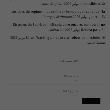
30 يوليو 2026
impossible »
Laure Stephan
Les durs du régime imposent leur tempo pour continuer la
23 يوليو 2026
guerre
Georges Malbrunot
Disparus du Sud-Liban «Si cela dure encore, mon cœur ne
21 يوليو 2026
tiendra pas»
Libération
16 يوليو 2026
L’Irak, Washington et le vrai retour de l’histoire
Walid Sinno
23 ديسمبر 2011
عائلة المهندس طارق الربعة: أين دولة القانون والموسسات؟
8 مارس 2008
رسالة مفتوحة لقداسة البابا شنوده الثالث
19 يوليو 2023
إشكاليات التقويم الهجري، وهل يجدي هذا التقويم أيُ نفع؟