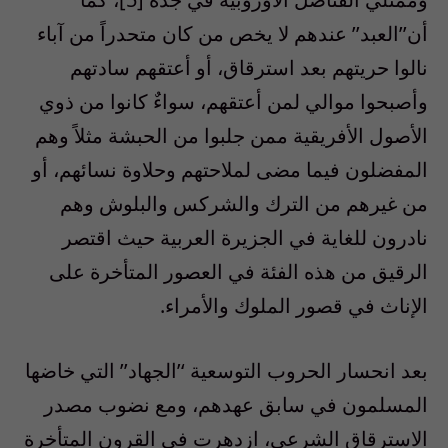
أن’’العبد’’ عندهم لا يخص من كان متحدراً من آباء
نالوا حريتهم بعد استرقاق، أو أعتقهم سادتهم
وأصبحوا موالي لمن أعتقهم، سواءٌ كانوا من ذوي
الأصول الأفريقية ممن جلبوا من الحبشة مثلاً وهم
المفضلون فيما مضى لملاحتهم وحلاوة نسائهم، أو
من غيرهم من الترك والشركس والبلوش وهم
نادرون للغاية في الجزيرة العربية حيث اقتصر
الرقيق من هذه الفئة في العصور المتأخرة على
الإناث في قصور الملوك والأمراء.
بعد انحسار الحروب التوسعية ‘’الجهاد’’ التي خاضها
المسلمون في سابق عهدهم، ومع نضوب مصدر
الاسترقاق الشرعي، ازدهرت في القرون المتأخرة