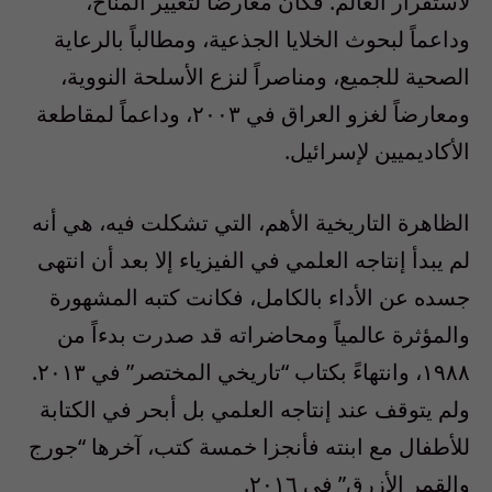
لاستقرار العالم. فكان معارضاً لتغيير المناخ،
وداعماً لبحوث الخلايا الجذعية، ومطالباً بالرعاية
الصحية للجميع، ومناصراً لنزع الأسلحة النووية،
ومعارضاً لغزو العراق في ٢٠٠٣، وداعماً لمقاطعة
الأكاديميين لإسرائيل.
الظاهرة التاريخية الأهم، التي تشكلت فيه، هي أنه
لم يبدأ إنتاجه العلمي في الفيزياء إلا بعد أن انتهى
جسده عن الأداء بالكامل، فكانت كتبه المشهورة
والمؤثرة عالمياً ومحاضراته قد صدرت بدءاً من
١٩٨٨، وانتهاءً بكتاب “تاريخي المختصر” في ٢٠١٣.
ولم يتوقف عند إنتاجه العلمي بل أبحر في الكتابة
للأطفال مع ابنته فأنجزا خمسة كتب، آخرها “جورج
والقمر الأزرق” في ٢٠١٦.