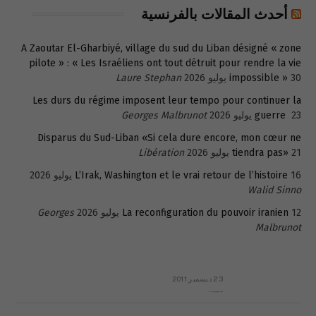
أحدث المقالات بالفرنسية
A Zaoutar El-Gharbiyé, village du sud du Liban désigné « zone
pilote » : « Les Israéliens ont tout détruit pour rendre la vie
30 يوليو 2026
impossible »
Laure Stephan
Les durs du régime imposent leur tempo pour continuer la
23 يوليو 2026
guerre
Georges Malbrunot
Disparus du Sud-Liban «Si cela dure encore, mon cœur ne
21 يوليو 2026
tiendra pas»
Libération
16 يوليو 2026
L’Irak, Washington et le vrai retour de l’histoire
Walid Sinno
12 يوليو 2026
La reconfiguration du pouvoir iranien
Georges
Malbrunot
23 ديسمبر 2011
عائلة المهندس طارق الربعة: أين دولة القانون والموسسات؟