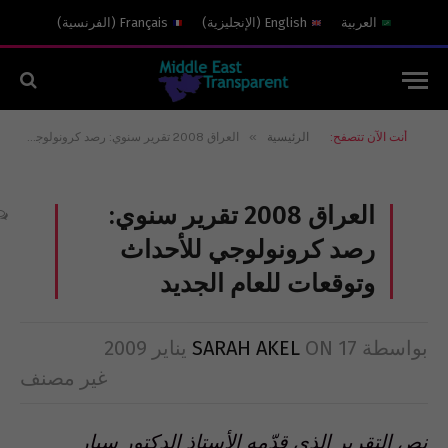
العربية
English
(
الإنجليزية
)
Français
(
الفرنسية
)
»
أنت الآن تتصفح:
الرئيسية
العراق 2008 تقرير سنوي: رصد كرونولوجي للأحداث وتوقعات للعام الجديد
العراق 2008 تقرير سنوي:
رصد كرونولوجي للأحداث
وتوقعات للعام الجديد
بواسطة
17 يناير 2009
ON
SARAH AKEL
غير مصنف
نص التقرير الذي قدّمه الأستاذ الدكتور سيار