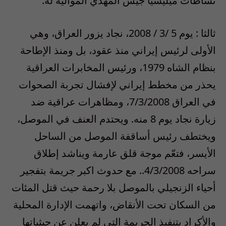
نشاطات ميليشيا جيش المهدي الموالية له.
ثالثا : يوم 5 /3 / 2008، نجاد يزور العراق، وهي
الأولى لرئيس إيراني منذ عقود، بل ومنذ الإطاحة
بنظام الشاه 1979، ورئيس المخابرات العراقية
يحذر من مخطط إيراني لإفشال تجربة الصحوات
في العراق 7/3/2008، ومظاهرات عراقية ضد
زيارة نجاد يوم 8 منه. ويحتدم العنف في الموصل،
ويختطف رئيس أساقفة الموصل من الساحل
الأيسر، فتعّم موجة قلق عارمة ويناشد إطلاق
سراحه 4/3/2008.. مع حدوث اكبر جريمة بتفجير
أحياء الزنجيلي بالموصل بلا رحمة حيث قتل المئات
من السكان تحت الأنقاض، واتهمت الإدارة المحلية
والأكراد بتنفيذ الجريمة التي لم يعلن عن حيثياتها