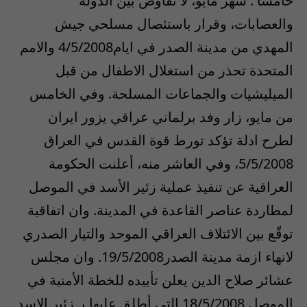
خامسا : شهر مايو، لا تفاوض بين الدولة
والعصابات، وقرار باستئصال مسلحي جيش
المهدي من مدينة الصدر في ايام4/5/2008 والامم
المتحدة تحذر من استغلال الاطفال من قبل
الميليشيات والجماعات المسلحة. وفي الخامس
من مايو، زار وفد برلماني عراقي يزور ايران
لطرح ادلة تؤكد تورط قوة القدس في العراق
5/5/2008، وفي العاشر منه، أعلنت الحكومة
العراقية عن تنفيذ عملية زئير الأسد في الموصل
لمطاردة عناصر القاعدة في المدينة. وان اتفاقية
توقّع بين الائتلاف العراقي الموحد والتيار الصدري
لانهاء ازمة مدينة الصدر19/5/2008. وان مجلس
عشائر صلاح الدين يعلن تأييده للخطة الأمنية في
الموصل 18/5/2008 التي أطلق عليها بـ زئير الاسد