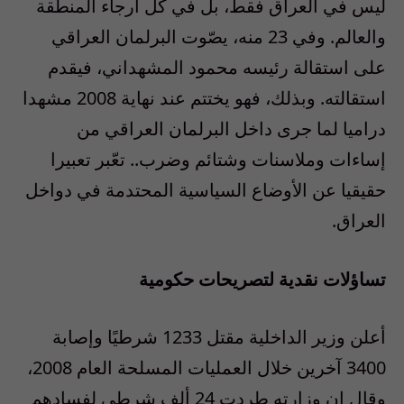
ليس في العراق فقط، بل في كل أرجاء المنطقة
والعالم. وفي 23 منه، يصّوت البرلمان العراقي
على استقالة رئيسه محمود المشهداني، فيقدم
استقالته. وبذلك، فهو يختتم عند نهاية 2008 مشهدا
دراميا لما جرى داخل البرلمان العراقي من
إساءات وملاسنات وشتائم وضرب.. تعّبر تعبيرا
حقيقيا عن الأوضاع السياسية المحتدمة في دواخل
العراق.
تساؤلات نقدية لتصريحات حكومية
أعلن وزير الداخلية مقتل 1233 شرطيًا وإصابة
3400 آخرين خلال العمليات المسلحة العام 2008،
وقال إن وزارته طردت 24 ألف شرطي لفسادهم