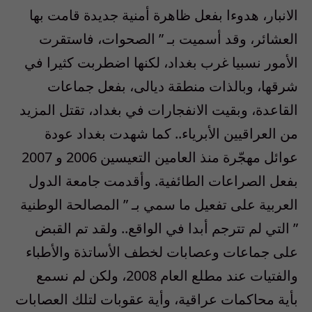
الانبار، هدوءا بفعل ظاهرة أمنية جديدة قامت بها
العشائر، وقد أسميت بـ ” الصحوات، فاستقرت
الأمور نسبيا غرب بغداد، لكنها اضطربت كثيرا في
شرقها، وبالذات منطقة ديالى، بفعل جماعات
القاعدة، وبقيت الانفجارات في بغداد، تقتل المزيد
من العراقيين الأبرياء.. كما شهدت بغداد عودة
عوائل مهجّرة منذ العامين التعيسين 2006 و 2007
بفعل الصراعات الطائفية. وأقدمت جامعة الدول
العربية على تفعيل ما سمي بـ ” المصالحة الوطنية
” التي لم تترجم أبدا في الواقع.. ولقد تم القبض
على جماعات وعصابات لخطف الأساتذة والأطباء
والفتيات عند مطلع العام 2008، ولكن لم نسمع
بأية محاكمات عراقية، وأية عقوبات لتلك العصابات