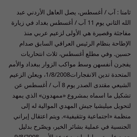
ثامنا : آب / أغسطس، يصل العاهل الأردني عبد
الله الثاني يوم 11 آب / أغسطس بغداد في زيارة
مفاجئة وقصيرة هي الأولى لزعيم عربي منذ
الإطاحة بنظام الرئيس العراقي السابق صدام
حسين. وفي مطلع أغسطس، ثلاث انتحاريات
يفجرن أنفسهن وسط مواكب الزوار ببغداد والأمم
المتحدة تدين الانفجارات1/8/2008، ويعلن الزعيم
الشيعي مقتدى الصدر يوم 8 آب / أغسطس عن
تشكيل ما اسماه بمشروع «ممهدون» الذي يمهد
لتحويل ميليشيا جيش المهدي الموالية له إلى
منظمة «اجتماعية وتثقيفية». ويتم اعتقال إيراني
الجنسية في عملية بشائر الخير، ويصّرح بدليل
جديد على تورط إيران بزعزعة الأمن 9/8/2008،