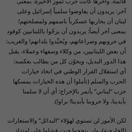
قائمة، وآخرها كانت حرب تموز الأخيرة. بمعنى
آخر: يريدون أن يفاوضوا سلمياً إسرائيل وعلى
لبنان أن يحاربها عسكرياً باسمهم ولمصلحتهم!
بمعنى آخر أيضاً: يريدون أن يزجّوا باللبنانيين كوقود
في حروبهم وصراعاتهم، ويُحيِّدوا بلدانهم! والغريب:
أن بعض اللبنانيين، من وكلاء وسفهاء وعملاء، يقبل
هذا الدور البديل، ويخوّن كل من يطالب بعكسه:
أي استقلال القرار الوطني في اتخاذ خيارات
الحرب والسلم (تأملوا أن هذه الخيارات يمسكها
حزب “لبناني” يأتمر بالإخراج: أي أن لا سلمنا
بأيدينا، ولا حروبنا بأيدينا! براو!).
لكن الأمور لن تستوي لهؤلاء “البدائل” والاستعارات
(الخارجية)، ولن ينجحوا حيث فشلوا على امتداد