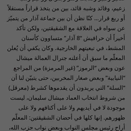
زعيم، وقائد وشبه قائد، بين من يتخذ قراراً مستقلاً
أو ربع قرار… كنّا نظن أن بين جماعة آذار من يتميّز
عن سواه في العلاقة مع الشقيقتين، ولكن تأكد
أخيراً أن حرافيش “8 آذار” متساوون كأسنان
المشط، في تبعيتهم الخارجية. وكان يكفي أن يُعلن
المعلّم ما سبق أن أعلنه جنرال العمالة ميشال
عون وبعض “الرموز” (غير المرمزة) من المراجع
“النيابية” وبعض صغار المخربين، حتى يتبيّن لنا أن
“السلة” التي يريدون أن يقدموها كشرط (معرقل)
من شروط انتخاب العماد ميشال سليمان، ليست
موجودة لا في أيديهم ولا على أكتافهم ولا على
ظهورهم. إنها كلها في أحضان الشقيقتين: المعلّم
أراح رئيس مجلس النواب وبعض نواب حزب الله،