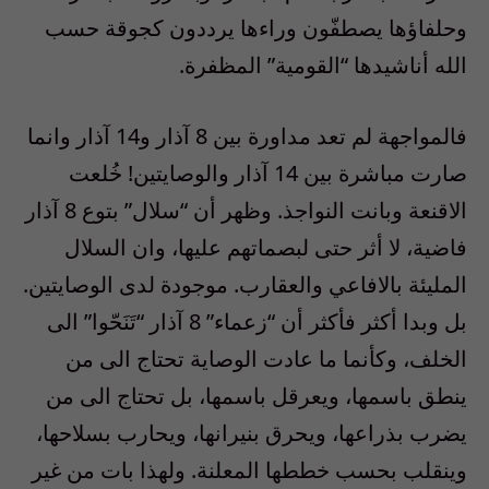
وحلفاؤها يصطفّون وراءها يرددون كجوقة حسب
الله أناشيدها “القومية” المظفرة.
فالمواجهة لم تعد مداورة بين 8 آذار و14 آذار وانما
صارت مباشرة بين 14 آذار والوصايتين! خُلعت
الاقنعة وبانت النواجذ. وظهر أن “سلال” بتوع 8 آذار
فاضية، لا أثر حتى لبصماتهم عليها، وان السلال
المليئة بالافاعي والعقارب. موجودة لدى الوصايتين.
بل وبدا أكثر فأكثر أن “زعماء” 8 آذار “تَنَحّوا” الى
الخلف، وكأنما ما عادت الوصاية تحتاج الى من
ينطق باسمها، ويعرقل باسمها، بل تحتاج الى من
يضرب بذراعها، ويحرق بنيرانها، ويحارب بسلاحها،
وينقلب بحسب خططها المعلنة. ولهذا بات من غير