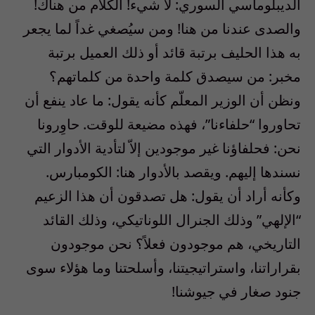
الديبلوماسي السوري: لا شيء! الكلام من هناك!
والصدى عندنا من هنا! ومن سيُصغي غداً لما يجعر
به هذا الحليف برتبة قائد أو ذلك العميل برتبة
مخبر: من سيصدق كلمة واحدة من كلماتهم؟
ونظن أن الوزير المعلّم كأنه يقول: ما عاد ينفع أن
تحاوروا “حلفاءنا”، فهذه مضيعة للوقت. حاوِرونا
نحن: فحلفاؤنا غير موجودين إلاّ لتأدية الأدوار التي
نسندها إليهم. ويقصد بالأدوار هنا: الكومبارس.
وكأنه أراد أن يقول: هل تصدقون أن هذا الزعيم
“الإلهي” وذلك الجنرال اللوناتيكي، وذلك القائد
التاريخي، هم موجودون فعلاً؟ نحن موجودون
بقراراتنا، واستراتيجيتنا، وأسلحتنا وما هؤلاء سوى
جنود صغار في جيوشنا!