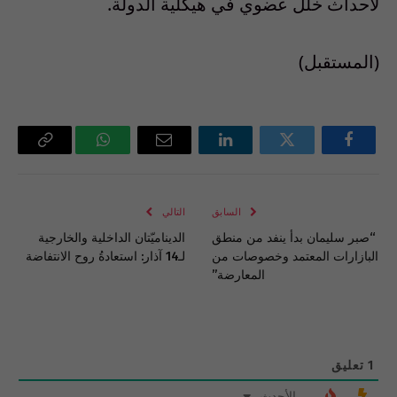
لاحداث خلل عضوي في هيكلية الدولة.
(المستقبل)
فيسبوك
تويتر
لينكدإن
البريد
واتساب
Copy
الإلكتروني
Link
السابق
التالي
“صبر سليمان بدأ ينفد من منطق
الديناميّتان الداخلية والخارجية
البازارات المعتمد وخصوصات من
لـ14 آذار: استعادةُ روح الانتفاضة
المعارضة”
1
تعليق
الأحدث