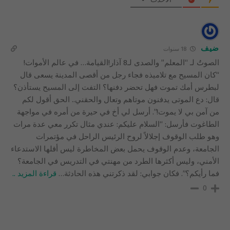
ضيف
18 سنوات
الصوتُ لـ “المعلم” والصدى لـ8 آذار!القيامة… في عالم الأموات!
“كان المسيح مع تلاميذه فجاء رجل من أقصى المدينة يسعى قال
لبطرس أمك تموت فهل تحضر دفنها؟ التفت إلى المسيح يستأذن؟
قال: دع الموتى يدفنون موتاهم وتعال والحقني.. الحق أقول لكم
من آمن بي لا يموت!”. أرسل لي أخ في حيرة من أمره في مواجهة
الطاغوت فأرسل: “السلام عليكم: عندي مثال تكرر معي عدة مرات
وهو طلب الوقوف إجلالاً لروح الرئيس الراحل في مؤتمرات
الجامعة، وعدم الوقوف يحمل بعض المخاطرة ليس أقلها الاستدعاء
الأمني، وليس أكثرها الطرد من مهنتي في التدريس في الجامعة؟
فما رأيكم؟”. فكان جوابي: لقد ذكرتني هذه الحادثة
…
قراءة المزيد ..
0