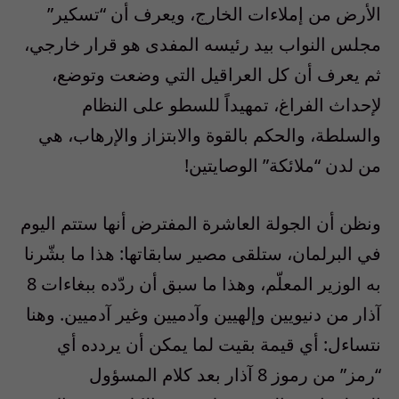
الأرض من إملاءات الخارج، ويعرف أن “تسكير”
مجلس النواب بيد رئيسه المفدى هو قرار خارجي،
ثم يعرف أن كل العراقيل التي وضعت وتوضع،
لإحداث الفراغ، تمهيداً للسطو على النظام
والسلطة، والحكم بالقوة والابتزاز والإرهاب، هي
من لدن “ملائكة” الوصايتين!
ونظن أن الجولة العاشرة المفترض أنها ستتم اليوم
في البرلمان، ستلقى مصير سابقاتها: هذا ما بشّرنا
به الوزير المعلّم، وهذا ما سبق أن ردّده ببغاءات 8
آذار من دنيويين وإلهيين وآدميين وغير آدميين. وهنا
نتساءل: أي قيمة بقيت لما يمكن أن يردده أي
“رمز” من رموز 8 آذار بعد كلام المسؤول