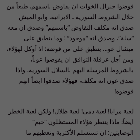
فوضوا جنرال الخوات ان يفاوض باسمهم. طبعاً من
خلال الشروط السورية ـ الايرانية. وابو الميش
صدق انه مكلف التفاوض “باسمهم” وصدق ان معه
“سلة”، وصدق انه “موجود” ! وما ينطبق على
ميشال عو… ينطبق على من فوضه: اذ أوكل لهؤلاء،
ومن أجل عرقلة التوافق ان يفوضوا عوناً،
بالشروط المرسلة اليهم بالسلال السورية، واذا
صدق عون انه مكلف، فهؤلاء صدقوا ايضاً انهم
فوضوه!
لعبة مرايا! لعبة دمى! لعبة ظلال! ولكن لعبة الخطر
ايضاَ: ماذا ينتظر هؤلاء المستظلون “خيم”
الوصايتين: ان تستسلم الأكثرية وتعطيهم ما