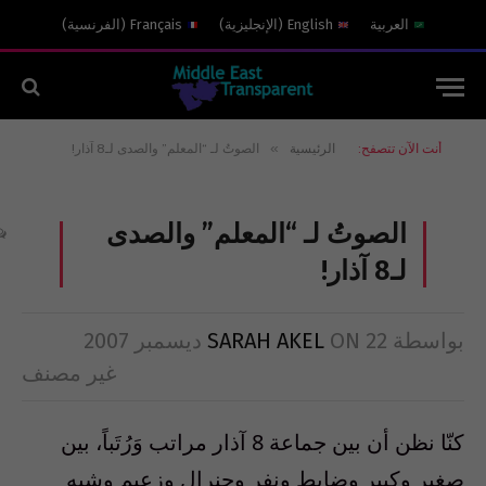
العربية
English
(
الإنجليزية
)
Français
(
الفرنسية
)
»
أنت الآن تتصفح:
الرئيسية
الصوتُ لـ “المعلم” والصدى لـ8 آذار!
الصوتُ لـ “المعلم” والصدى
لـ8 آذار!
بواسطة
22 ديسمبر 2007
ON
SARAH AKEL
غير مصنف
كنّا نظن أن بين جماعة 8 آذار مراتب وَرُتَباً، بين
صغير وكبير وضابط ونفر وجنرال وزعيم وشبه