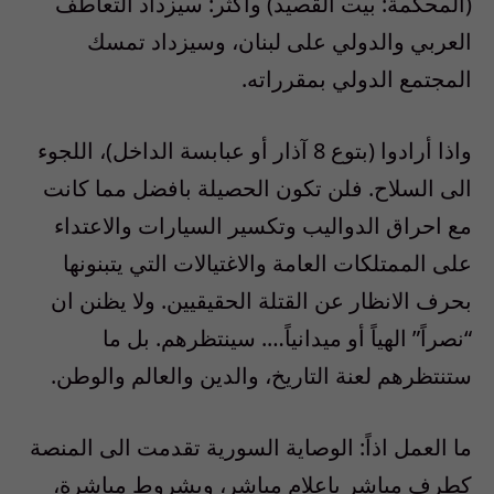
(المحكمة: بيت القصيد) وأكثر: سيزداد التعاطف
العربي والدولي على لبنان، وسيزداد تمسك
المجتمع الدولي بمقرراته.
واذا أرادوا (بتوع 8 آذار أو عبابسة الداخل)، اللجوء
الى السلاح. فلن تكون الحصيلة بافضل مما كانت
مع احراق الدواليب وتكسير السيارات والاعتداء
على الممتلكات العامة والاغتيالات التي يتبنونها
بحرف الانظار عن القتلة الحقيقيين. ولا يظنن ان
“نصراً” الهياً أو ميدانياً…. سينتظرهم. بل ما
ستنتظرهم لعنة التاريخ، والدين والعالم والوطن.
ما العمل اذاً: الوصاية السورية تقدمت الى المنصة
كطرف مباشر باعلام مباشر، وبشروط مباشرة،