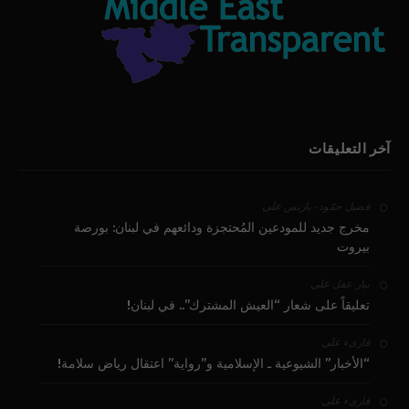
آخر التعليقات
على
فضيل حمّود - باريس
مخرج جديد للمودعين المُحتجزة ودائعهم في لبنان: بورصة
بيروت
على
بيار عقل
تعليقاً على شعار “العيش المشترك”.. في لبنان!
على
قارىء
“الأخبار” الشيوعية ـ الإسلامية و”رواية” اعتقال رياض سلامة!
على
قارىء