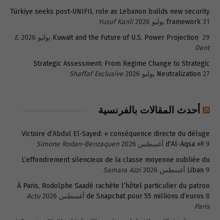
Türkiye seeks post-UNIFIL role as Lebanon builds new security
31 يوليو 2026
framework
Yusuf Kanli
29 يوليو 2026
Kuwait and the Future of U.S. Power Projection
E.
Dent
Strategic Assessment: From Regime Change to Strategic
27 يوليو 2026
Neutralization
Shaffaf Exclusive
أحدث المقالات بالفرنسية
Victoire d’Abdul El-Sayed: « conséquence directe du déluge
9 أغسطس 2026
d’Al-Aqsa »!!
Simone Rodan-Benzaquen
L’effondrement silencieux de la classe moyenne oubliée du
9 أغسطس 2026
Liban
Samara Azzi
À Paris, Rodolphe Saadé rachète l’hôtel particulier du patron
8 أغسطس 2026
de Snapchat pour 55 millions d’euros
Actu
Paris