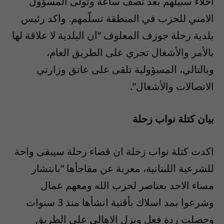
اخلاء سبيلهم بعد نصف ساعة وتولّى المسؤول
الامني للحزب في المنطقة تسلّمهم. واكد رئيس
بلدية زحلة جوزف المعلوف “ان البلدية لا علاقة لها
بالأمر والأشغال تجري على الطريق العام،
وبالتالي، المسؤولية تلقى على عاتق وزارتي
الاتصالات والأشغال”.
بيان كتلة نواب زحلة
اكدت كتلة نواب زحلة ان قضاء زحلة سيبقى واحة
للشرعية اللبنانية، معربة عن مفاجأها “بانتشار
مساء الاحد بعناصر لحزب الله ومعهم عمال
وشرعوا بمد اسلاك بأقنية انشأها منذ 3 سنوات
وحصلت ردة فعل ونزل الاهالي على الطريق