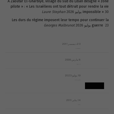
A Zaoutar El-Gharbiyé, village du sud du Liban désigné « zone
pilote » : « Les Israéliens ont tout détruit pour rendre la vie
30 يوليو 2026
impossible »
Laure Stephan
Les durs du régime imposent leur tempo pour continuer la
23 يوليو 2026
guerre
Georges Malbrunot
23 ديسمبر 2011
عائلة المهندس طارق الربعة: أين دولة القانون والموسسات؟
8 مارس 2008
رسالة مفتوحة لقداسة البابا شنوده الثالث
19 يوليو 2023
إشكاليات التقويم الهجري، وهل يجدي هذا التقويم أيُ نفع؟
14 يناير 2011
ماذا يحدث في ليبيا اليوم الجمعة؟