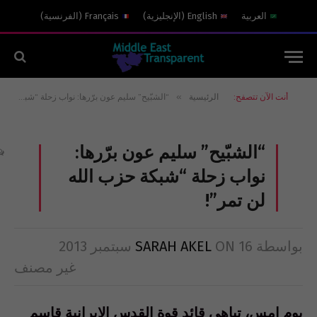
العربية
English
(
الإنجليزية
)
Français
(
الفرنسية
)
»
أنت الآن تتصفح:
الرئيسية
“الشبّيح” سليم عون برّرها: نواب زحلة “شبكة حزب الله لن تمر”!
“الشبّيح” سليم عون برّرها:
نواب زحلة “شبكة حزب الله
لن تمر”!
بواسطة
16 سبتمبر 2013
ON
SARAH AKEL
غير مصنف
يوم امس، تباهى قائد قوة القدس الإيرانية قاسم