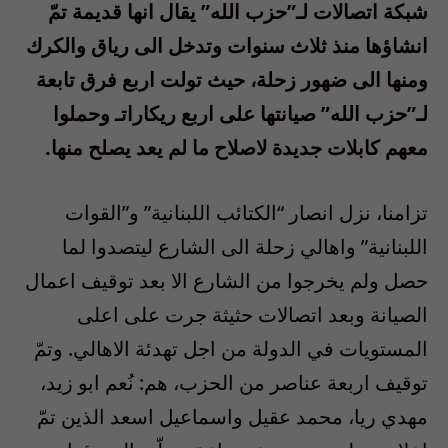
شبكة اتصالات لـ”حزب الله” يقال انها قديمة تمّ
انشاؤها منذ ثلاث سنوات وتدخل الى رياق والكرك
ومنها الى ضهور زحلة، حيث تولت اربع فرق تابعة
لـ”حزب الله” صيانتها على اربع ريكاراتـ وحملوا
معهم كابلات جديدة لاصلاح ما لم يعد يصلح منها.
تزامنا، نزل انصار “الكتائب اللبنانية” و”القوات
اللبنانية” واهالي زحلة الى الشارع ليتصدوا لما
حصل ولم يخرجوا من الشارع الا بعد توقيف اعمال
الصيانة وبعد اتصالات حثيثة جرت على اعلى
المستويات في الدولة من اجل تهدئة الاهالي. وتمّ
توقيف اربعة عناصر من الحزب، هم: نُعم ابو زيد،
مهدي ريا، محمد عقيل واسماعيل اسعد الذين تمّ