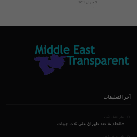
3 فبراير 2011
بيان الأقباط وحتمية التغيير ودعوة للتوقيع
آخر التعليقات
على
بيار عقل
«الحلف» ضد طهرانَ على ثلاث جبهات
على
نادر جبلي