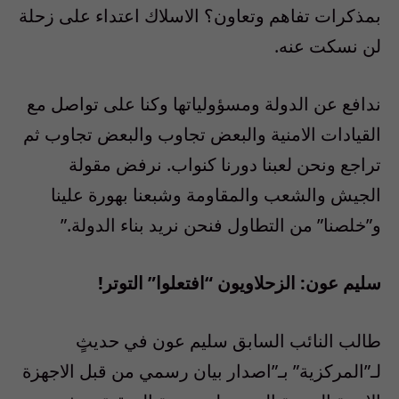
بمذكرات تفاهم وتعاون؟ الاسلاك اعتداء على زحلة
لن نسكت عنه.
ندافع عن الدولة ومسؤولياتها وكنا على تواصل مع
القيادات الامنية والبعض تجاوب والبعض تجاوب ثم
تراجع ونحن لعبنا دورنا كنواب. نرفض مقولة
الجيش والشعب والمقاومة وشبعنا بهورة علينا
و”خلصنا” من التطاول فنحن نريد بناء الدولة.”
سليم عون: الزحلاويون “افتعلوا” التوتر!
طالب النائب السابق سليم عون في حديثٍ
لـ”المركزية” بـ”اصدار بيان رسمي من قبل الاجهزة