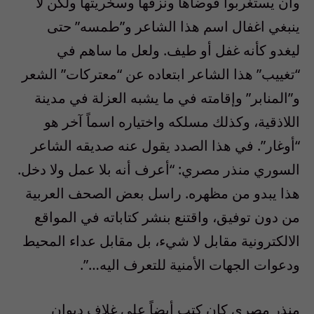
وأن يستغربوا فوضاها ونزقها وسخريتها ولكن لا
ينبغي اغفال اسم هذا الشاعر و”طمسه” حتى
ليغدو كأنه غفل أو طيف. ولعل ما ساهم في
“تغييب” هذا الشاعر ابتعاده عن “معتركات” الشعر
و”المنابر” وإقامته في ما يشبه العزلة في مدينة
اللاذقية، وكذلك مسلكه واختياره اسماً آخر هو
“أوغار”. في هذا الصدد يقول عنه صديقه الشاعر
السوري منذر مصري: “أعرف أنه بلا عمل ولا دخل.
هذا يبدو من مظهره. راسل بعض الصحف العربية
من دون توفيق، واقتنع بنشر كتاباته في المواقع
الالكترونية مقابل لا شيء، بل مقابل عداء المحيط
ودعوات الجهات الأمنية للتعرف اليه…”.
منذر مصري كان كتب أيضاً على غلاف ديوان