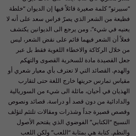
“سبيرتو” كلمة صغيرة قائلاً فيها إن الديوان “خلطة
فظيعة من الشعر الذي يصرّ فراس سعد على أنه لا
يعنيه في شيء”. ومن يرجع الى الديوانين يكتشف
فعلاً أن الشعر فيهما قائم على نقض الشعر، ليس
من خلال الركاكة والاخطاء اللغوية فقط بل عبر
جعل القصيدة مادة للسخرية القصوى والتهكم
والهدم. القصائد التي لا تعترف بأي معيار شعري أو
مقياس تمارس حريتها خارج اللغة حتى لتقارب
الهذيان في أحيان، مائلة الى شيء من السوريالية
والدادائية من دون قصد أو دراسة. قصائد ونصوص
وقصص قصيرة جداً وشذرات ومقالات تلتئم لتؤلف
النسيج “الكتابي” الفوضوي الذي يقتحم الأصول
والنظم. كتابة هي بمثابة “اللعب” ولكن اللعب