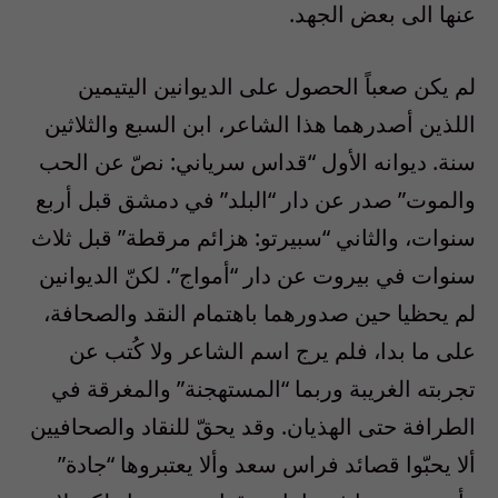
عنها الى بعض الجهد.
لم يكن صعباً الحصول على الديوانين اليتيمين
اللذين أصدرهما هذا الشاعر، ابن السبع والثلاثين
سنة. ديوانه الأول “قداس سرياني: نصّ عن الحب
والموت” صدر عن دار “البلد” في دمشق قبل أربع
سنوات، والثاني “سبيرتو: هزائم مرقطة” قبل ثلاث
سنوات في بيروت عن دار “أمواج”. لكنّ الديوانين
لم يحظيا حين صدورهما باهتمام النقد والصحافة،
على ما بدا، فلم يرج اسم الشاعر ولا كُتب عن
تجربته الغريبة وربما “المستهجنة” والمغرقة في
الطرافة حتى الهذيان. وقد يحقّ للنقاد والصحافيين
ألا يحبّوا قصائد فراس سعد وألا يعتبروها “جادة”