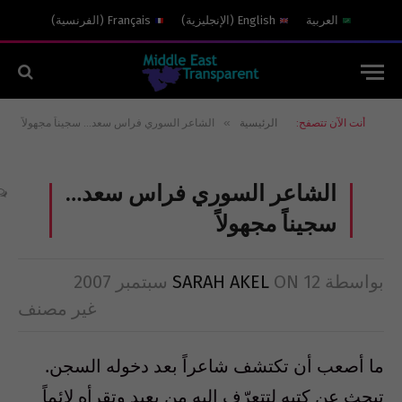
العربية
English
(
الإنجليزية
)
Français
(
الفرنسية
)
»
أنت الآن تتصفح:
الرئيسية
الشاعر السوري فراس سعد… سجيناً مجهولاً
الشاعر السوري فراس سعد…
سجيناً مجهولاً
بواسطة
12 سبتمبر 2007
ON
SARAH AKEL
غير مصنف
ما أصعب أن تكتشف شاعراً بعد دخوله السجن.
تبحث عن كتبه لتتعرّف اليه من بعيد وتقرأه لائماً