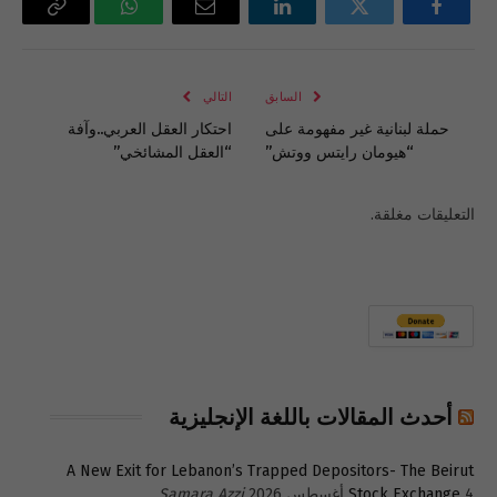
فيسبوك
تويتر
لينكدإن
البريد
واتساب
Copy
الإلكتروني
Link
السابق
التالي
حملة لبنانية غير مفهومة على
احتكار العقل العربي..وآفة
“هيومان رايتس ووتش”
“العقل المشائخي”
التعليقات مغلقة.
أحدث المقالات باللغة الإنجليزية
A New Exit for Lebanon’s Trapped Depositors- The Beirut
4 أغسطس 2026
Stock Exchange
Samara Azzi