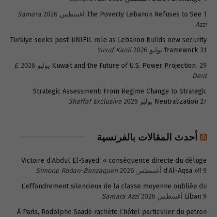
1 أغسطس 2026
The Poverty Lebanon Refuses to See
Samara
Azzi
Türkiye seeks post-UNIFIL role as Lebanon builds new security
31 يوليو 2026
framework
Yusuf Kanli
29 يوليو 2026
Kuwait and the Future of U.S. Power Projection
E.
Dent
Strategic Assessment: From Regime Change to Strategic
27 يوليو 2026
Neutralization
Shaffaf Exclusive
أحدث المقالات بالفرنسية
Victoire d’Abdul El-Sayed: « conséquence directe du déluge
9 أغسطس 2026
d’Al-Aqsa »!!
Simone Rodan-Benzaquen
L’effondrement silencieux de la classe moyenne oubliée du
9 أغسطس 2026
Liban
Samara Azzi
À Paris, Rodolphe Saadé rachète l’hôtel particulier du patron