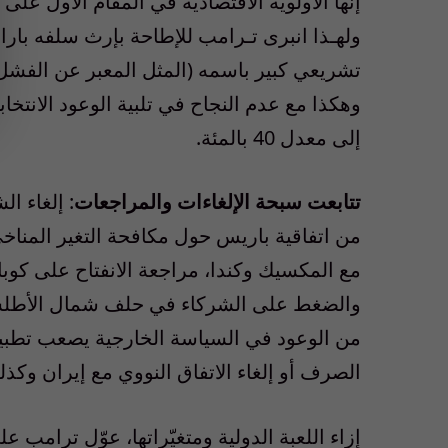
إنها الأولوية الاقتصادية في المقام الأول ع
ولهـذا انبرى تـرامب للإطاحة بإرث سلفه بار
تشريعي كبير باسمه (المثل المعبر عن الفشل ف
وهكذا مع عدم النجاح في تلبية الوعود الانت
إلى معدل 40 بالمئة.
تتابعت سبحة الإلغاءات والمراجعات
من اتفاقية باريس حول مكافحة التغير المناخي
مع المكسيك وكندا، مراجعة الانفتاح على كوبا
والضغط على الشركاء في حلف شمال الأطلسي و
من الوعود في السياسة الخارجية يصعب تطبيق
الصرف أو إلغاء الاتفاق النووي مع إيران وكذ
إزاء اللعبة الدولية ومتغيّراتها، عوّل ترامب