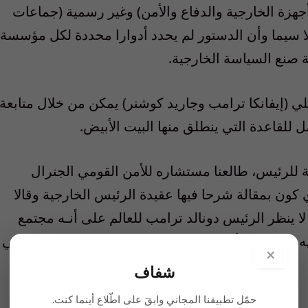
هزة الخارجية والدفاع والأمن) وغير رسمية (جماعات
ا سيما وأن الدستور لم يحدد أدوارا محددة لكل مؤسسة
صنع السياسة الخارجية.
ئلي (إيفانكا ترامب وجاريد كوشنر) يمكن من خلال متابعة
لقاعدة التي ينطلق منها البيت الأبيض.
 للرئيس، طالعنا مستشاره للأمن القومي الجنرال
ون بمقالة شرحا فيها عقيدة الرئيس الخارجية وقالا
لا ينظر الرئيس دونالد ترامب للعالم على أنـه مجتمع
ه وتتفاعل الأمم والجهات غير الحكومية والشركات التي
×
شفاف
حمّل تطبيقنا المجاني وابقَ على اطّلاع أينما كنت.