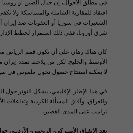
في مطلق الأحوال، إن حيال الصين أو روسيا أو
افتقاد للمقاربة الشاملة والمتماسكة ولا تك
الشعيرات في سوريا أو العقوبات ضد إيران أو
شرق أوروبا، ففي ذلك استمرار لخطط الإدارة
كان هناك رهان على أن تكون قمم الرياض مد
الأوسط والخليج. لكن من يلاحظ تمدد إيران من
لا يمكنه استنتاج حصول تحول ملموس في س
في هذا الإطار الإقليمي، يشكل التوتر حول 
والعراق، وآفاق المسألة الكردية وتفاعلات ال
ترامب على المدى القصير.
بعد الاتفـاق الأميـركي- الروسي- الأردنـي ح