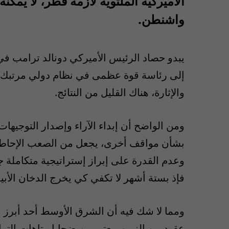
الأميركية الملتوية لأزمة قطر، لا ي
واشنطن.
يبدو حصاد الرئيس الأميركي دونالد ترامب ف
إلى رئاسة قوة عظمى في نظام دولي مرتبك، و
والإثارة، هناك القليل من النتائج.
ومن الواضح أن إبداء الآراء وإصدار التوجيهات 
بشأن مواقف أخرى، يجعل من الصعب الإحاطة ب
وعدم القدرة على إبراز إستراتيجية متكاملة ج
فإذ بستة أشهر لا تكفي كي يخرج الدخان الأبي
ومما لا شك فيه أن الشرق الأوسط أحد أبرز م
عقود من الزمن، يعتبر من ضحايا متاهات الترام