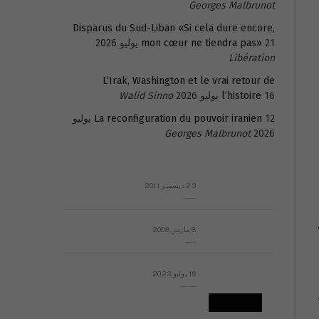
Georges Malbrunot
Disparus du Sud-Liban «Si cela dure encore,
21 يوليو 2026
mon cœur ne tiendra pas»
Libération
L’Irak, Washington et le vrai retour de
16 يوليو 2026
l’histoire
Walid Sinno
La reconfiguration du pouvoir iranien
12 يوليو
Georges Malbrunot
2026
23 ديسمبر 2011
عائلة المهندس طارق الربعة: أين دولة القانون والموسسات؟
8 مارس 2008
رسالة مفتوحة لقداسة البابا شنوده الثالث
19 يوليو 2023
إشكاليات التقويم الهجري، وهل يجدي هذا التقويم أيُ نفع؟