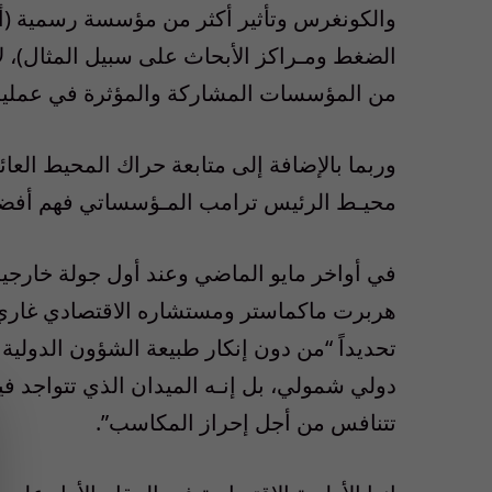
والكونغرس وتأثير أكثر من مؤسسة رسمية (أج
الضغط ومـراكز الأبحاث على سبيل المثال)، ل
من المؤسسات المشاركة والمؤثرة في عملية 
وربما بالإضافة إلى متابعة حراك المحيط العا
محيـط الرئيس ترامب المـؤسساتي فهم أفضل ل
في أواخر مايو الماضي وعند أول جولة خارجية
هربرت ماكماستر ومستشاره الاقتصادي غاري ك
تحديداً “من دون إنكار طبيعة الشؤون الدولية 
دولي شمولي، بل إنـه الميدان الذي تتواجد في
تتنافس من أجل إحراز المكاسب”.