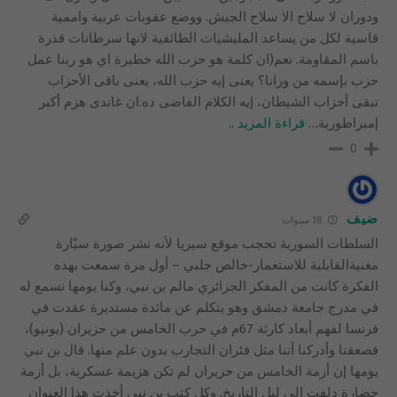
ودوران لا سلاح الا سلاح الجيش. ووضع عقوبات عربية واممية
قاسية لكل من يساعد المليشيات الطائفية لانها سرطانات قذرة
باسم المقاومة. نعم(ان كلمة هو حزب الله خطيرة اي هو ربنا عمل
حزب بإسمه من ورانا؟ يعنى إيه حزب الله، يعنى باقى الأحزاب
تبقى أحزاب الشيطان، إيه الكلام الفاضى ده.ان غاندى هزم أكبر
إمبراطورية
…
قراءة المزيد ..
0
ضيف
18 سنوات
السلطات السورية تحجب موقع سيريا لأنه نشر صورة سيّارة
مغنيةالقابلية للاستعمار-خالص جلبي – أول مرة سمعت بهذه
الفكرة كانت من المفكر الجزائري مالم بن نبي، وكنا يومها نسمع له
في مدرج جامعة دمشق وهو يتكلم عن مائدة مستديرة عقدت في
فرنسا لفهم أبعاد كارثة 67م في حرب الخامس من حزيران (يونيو)،
فصعقنا وأدركنا أننا مثل فئران التجارب بدون علم منها. قال بن نبي
يومها إن أزمة الخامس من حزيران لم تكن هزيمة عسكرية، بل أزمة
حضارة دلفت إلى ليل التاريخ. وكل كتب بن نبي أخذت هذا العنوان