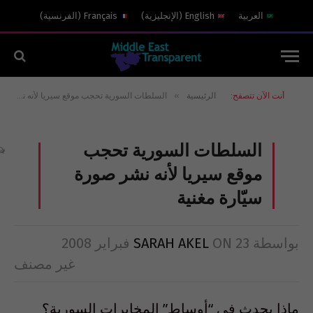
العربية
English
(
الإنجليزية
)
Français
(
الفرنسية
)
»
أنت الآن تتصفح:
الرئيسية
السلطات السورية تحجب موقع سيريا لأنه نشر صورة سيّارة مغنية
السلطات السورية تحجب
موقع سيريا لأنه نشر صورة
سيّارة مغنية
بواسطة
23 فبراير 2008
ON
SARAH AKEL
غير مصنف
ماذا يحدث في “أوساط” المخابرات السورية؟