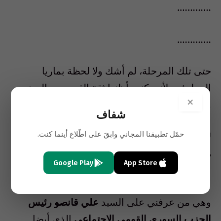
………….
………….
حتى تلك المرحلة، لم أشك ولا لحظة بماريا
المعلوف . لأني كنت أظنها ثقة القوميين والعونيين
×
والحزب اللهيين والأملاويين لماذا؟
شفاف
حمّل تطبيقنا المجاني وابقَ على اطّلاع أينما كنت.
لأنها هي من عرفتني على
اقرب مساعدى الرئيس
ميشال عون
عبر إجرائها إتصال هاتفي بي من
Google Play
App Store
بيروت لكي تعرفني وتصلني بهم .
وهي من عرفني على السيد
علي قانصو رئيس
الحزب السوري القومي الإجتماعي
الذي أيضا