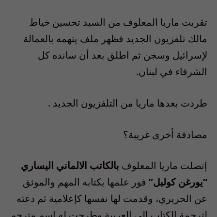
تقربت ماريا المعلوف من السيد تحسين خياط
مالك تلفزيون الجديد فظهر ملف يتهمه بالعمالة
لإسرائيل وسجن ثم اطلق بعد أن سانده كل
الشرفاء في لبنان.
طردت بعدها ماريا من التلفزيون الجديد .
مصادفة أخرى غريبة؟
إتصلت ماريا المعلوف
بالكاتب الالماني اليساري
“يورغن كولبل”
فور علمها بكتابه المهم والموثق
عن الحريري، وقدمت لها نفسها كإعلامية ثم دعته
لترجمة الكتاب إلى العربية وطرحت له إسم مترجم