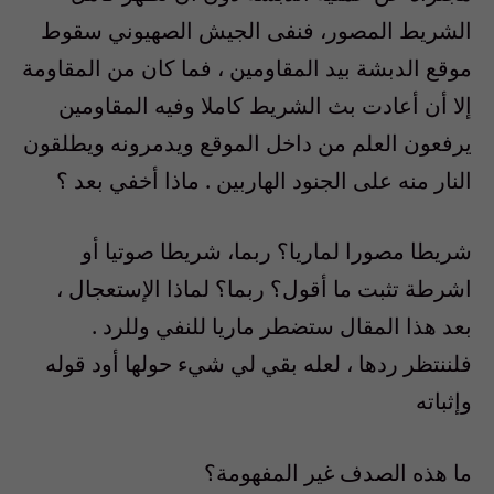
الشريط المصور، فنفى الجيش الصهيوني سقوط
موقع الدبشة بيد المقاومين ، فما كان من المقاومة
إلا أن أعادت بث الشريط كاملا وفيه المقاومين
يرفعون العلم من داخل الموقع ويدمرونه ويطلقون
النار منه على الجنود الهاربين . ماذا أخفي بعد ؟
شريطا مصورا لماريا؟ ربما، شريطا صوتيا أو
اشرطة تثبت ما أقول؟ ربما؟ لماذا الإستعجال ،
بعد هذا المقال ستضطر ماريا للنفي وللرد .
فلننتظر ردها ، لعله بقي لي شيء حولها أود قوله
وإثباته
ما هذه الصدف غير المفهومة؟