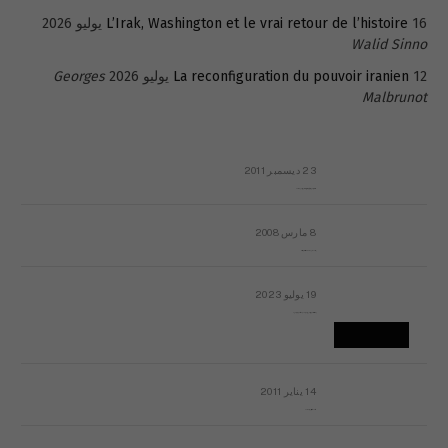
16 يوليو 2026
L’Irak, Washington et le vrai retour de l’histoire
Walid Sinno
12 يوليو 2026
La reconfiguration du pouvoir iranien
Georges
Malbrunot
23 ديسمبر 2011
عائلة المهندس طارق الربعة: أين دولة القانون والموسسات؟
8 مارس 2008
رسالة مفتوحة لقداسة البابا شنوده الثالث
19 يوليو 2023
إشكاليات التقويم الهجري، وهل يجدي هذا التقويم أيُ نفع؟
14 يناير 2011
ماذا يحدث في ليبيا اليوم الجمعة؟