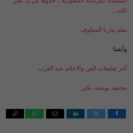
المملكة المرتبكة السعودية… خذوها من يد نصر
الله….
بقلم ماريا المعلوف
وأيضا:
آخر تقليعات الفن والاعلام عند العرب
محمود يوسف بكير
فيسبوك
تويتر
لينكدإن
البريد
واتساب
Copy
الإلكتروني
Link