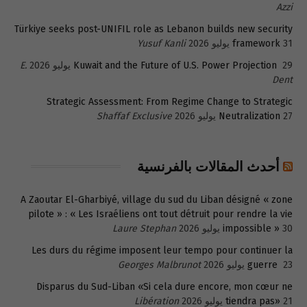
Azzi
Türkiye seeks post-UNIFIL role as Lebanon builds new security
31 يوليو 2026
framework
Yusuf Kanli
29 يوليو 2026
Kuwait and the Future of U.S. Power Projection
E.
Dent
Strategic Assessment: From Regime Change to Strategic
27 يوليو 2026
Neutralization
Shaffaf Exclusive
أحدث المقالات بالفرنسية
A Zaoutar El-Gharbiyé, village du sud du Liban désigné « zone
pilote » : « Les Israéliens ont tout détruit pour rendre la vie
30 يوليو 2026
impossible »
Laure Stephan
Les durs du régime imposent leur tempo pour continuer la
23 يوليو 2026
guerre
Georges Malbrunot
Disparus du Sud-Liban «Si cela dure encore, mon cœur ne
21 يوليو 2026
tiendra pas»
Libération