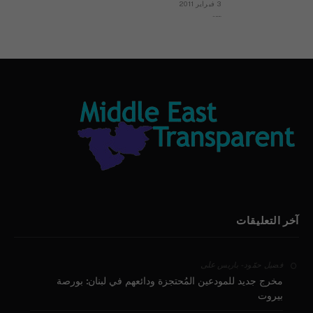
3 فبراير 2011
بيان الأقباط وحتمية التغيير ودعوة للتوقيع
آخر التعليقات
على
فضيل حمّود - باريس
مخرج جديد للمودعين المُحتجزة ودائعهم في لبنان: بورصة
بيروت