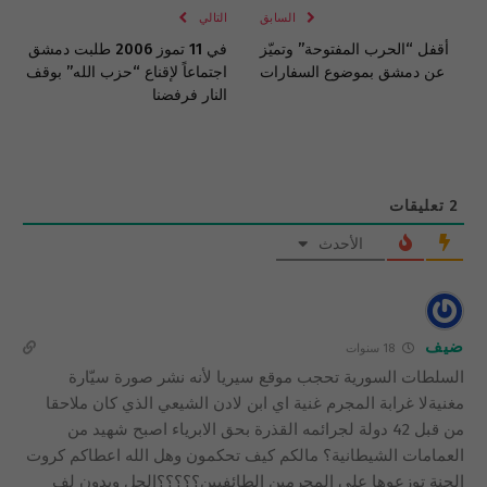
السابق
التالي
أقفل “الحرب المفتوحة” وتميّز
في 11 تموز 2006 طلبت دمشق
عن دمشق بموضوع السفارات
اجتماعاً لإقناع “حزب الله” بوقف
النار فرفضنا
2
تعليقات
الأحدث
ضيف
18 سنوات
السلطات السورية تحجب موقع سيريا لأنه نشر صورة سيّارة
مغنيةلا غرابة المجرم غنية اي ابن لادن الشيعي الذي كان ملاحقا
من قبل 42 دولة لجرائمه القذرة بحق الابرياء اصبح شهيد من
العمامات الشيطانية؟ مالكم كيف تحكمون وهل الله اعطاكم كروت
الجنة توزعوها على المجرمين الطائفيين؟؟؟؟؟الحل وبدون لف