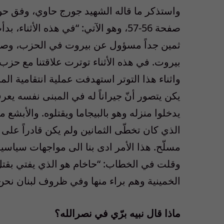
واستذكر ما قاله الشهيد جورج حاوي، وفق ح
صفحة 56-57، وهو الآتي: “في هذه الأث
ثمين جداً مسؤول عن بيروت في الحزب، وص
بيروت. في هذه الأثناء توترت علاقتنا مع حزب 
واثناء هذا التوتر استهدفت عملية انتقامية الم
يكن يتصور أنّ جيراناً له في المبنى نفسه ي
يدخلوا منزله وهو بالبيجاما ويقتلوه. والأبشع
الذي كان تخطّى الثمانين ولم يكن قادراً على 
مسلّح. هذا الأمر ادى بنا الى مواجهات سياسي
وقلت في الخطاب: “حاخام هو الذي يفتي بقتل ا
الخمينية وهم براء منها وفي ظروف لبنان نحن
ماذا قال نبيه برّي في نصرالله؟