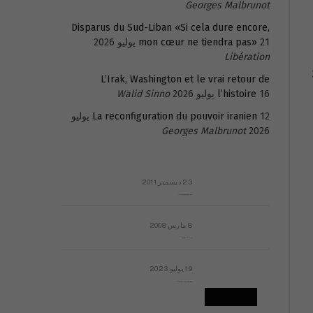
Georges Malbrunot
Disparus du Sud-Liban «Si cela dure encore,
21 يوليو 2026
mon cœur ne tiendra pas»
Libération
طعتم سوى تجميع 5
L’Irak, Washington et le vrai retour de
16 يوليو 2026
l’histoire
Walid Sinno
La reconfiguration du pouvoir iranien
12 يوليو
Georges Malbrunot
2026
23 ديسمبر 2011
عائلة المهندس طارق الربعة: أين دولة القانون والموسسات؟
8 مارس 2008
رسالة مفتوحة لقداسة البابا شنوده الثالث
19 يوليو 2023
إشكاليات التقويم الهجري، وهل يجدي هذا التقويم أيُ نفع؟