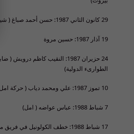
بيروت)
29 كانون الثاني 1987: حسن أحمد صباغ ( شيوعي)
19 آذار 1987: حسين مروة
24 حزيران 1987: النقيب كاظم در
الطوارىء الدولية)
10 تموز 1987: علي ومحمد دياب ( حركة امل)
7 شباط 1988: عباس عواضه ( امل)
17 شباط 1988: خطف الكولونيل في فريق مراقبي الأمم المتحدة العامل في جنوب لبنان وليم هيغينز