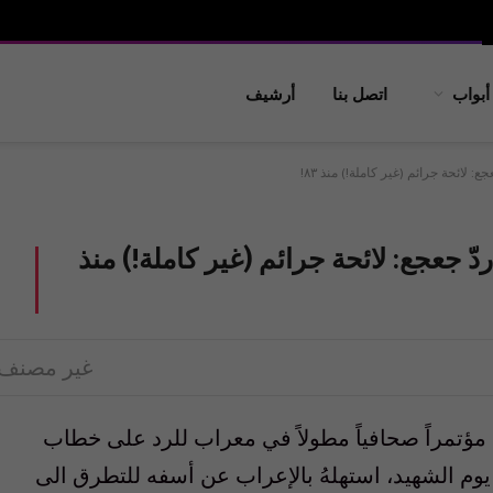
أبواب
اتصل بنا
أرشيف
 لائحة جرائم (غير كاملة!) منذ ٨٣!
 جعجع: لائحة جرائم (غير كاملة!) منذ
غير مصنف
مؤتمراً صحافياً مطولاً في معراب للرد على خطاب
وم الشهيد، استهلهُ بالإعراب عن أسفه للتطرق الى