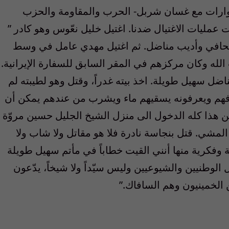
وارات مع غسان شربل- الحرب والمقاومة والحزب
ناء، بدأت عمليات الاغتيال ضدنا. اغتيل خليل نعّوس وهو كادر ”
حافي وأديب مناضل. ثم اغتيل مهدي عامل في وسط
الله وكان مركزهم في المقر السابق للسفارة الإيرانية.
ناضل سهيل طويلة. اخذ بيته غدراً، وقتل وهو لطيبته لم
عرفهم ويعرفونه يسقيهم ماء ويشرب من عندهم يمكن أن
 من هذا كله الدخول الى منزل الشيخ الجليل حسين مروّة
المشي. قتل بنجاسة نادرة فلا هو مقاتل ولا شاب ولا
ة وفكرية منها أنني القيت خطاباً في مأتم سهيل طويلة
لوطنيين والشيوعيين وليس سيّداً ولا شيخاً، يدّعون
 الخمينيون وهم السافاك.”