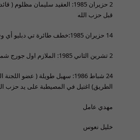
2 حزيران 1985: العقيد سليمان مظل
قبل حزب الله
14 حزيران 1985:خطف طائرة تي دبليو أي وقتل أحد ركابها
2 تشرين الثاني 1985: الملازم اول جورج شمعون اغتيل على يد حزب الله في رياق
24 شباط 1986: سهيل طويلة ( عضو 
الطريق) اغتيل في المصيطبة على يد حزب الل
مهدي عامل
خليل نعوس