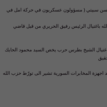
مود فقيه وحسن سبيتي ( مسؤولون عسكريون في حركة امل في
م 4 عناصر من حزب الله باغتيال الرئيس رفيق الحريري من قبل قاضي
ان محاولة اغتيال الشيخ بطرس حرب يخص السيد محمود الحايك
قيق
ئدة لأحد اجهزة المخابرات السورية تشير الى تورّط حزب الله