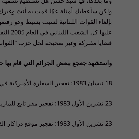
وما بعدها، فيا سيّد حسن هل تستطيع تسمية 
بإلغاء القوات اللبنانية لسبب بسيط وهو رفض
قضايا مفبركة وغير صحيحة لحل حزب “القوات”
واستشهد جعجع ببعض الجرائم التي قام بها حز
18 نيسان 1983: تفجير السفارة الأميركية في بيروت ( مقتل 63 شخصاً)
23 تشرين الأول 1983: تفجير مقر تابع للمارينز في بيروت( حوالي الـ200 قتيل)
23 تشرين الأول 1983: تفجير موقع دراكار الفرنسي في بيروت ( مقتل 242 أميركي و 58 فرنسي)