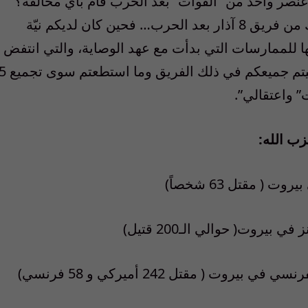
عنصر واحد من “القوات” بعد الحرب قام بأي مخالفة؟
ولكن سأعطيك أمثلة عمّا قمت به أنتَ وغيرك من فريق 8 آذار بعد الحرب… فحين كان لديكم نيّة
ها للممارسات التي بدأت مع عهد الوصاية، والتي انتفض
عليها كل الشعب اللبناني في العام 2005 التقيتم جميعكم في ذلك الفريق وما است
 واعتقالي”.
ب الله: