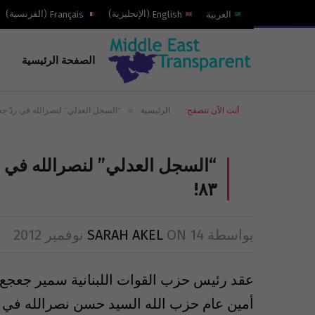
العربية
English
(
الإنجليزية
)
Français
(
الفرنسية
)
الصفحة الرئيسية
»
أنت الآن تتصفح:
الرئيسية
“السجل العدلي” لنصرالله في ردّ جعجع:
“السجل العدلي” لنصرالله في ردّ
٨٣!
بواسطة
14 نوفمبر 2012
ON
SARAH AKEL
عقد رئيس حزب القوات اللبنانية سمير جعجع 
أمين عام حزب الله السيد حسن نصرالله في ي