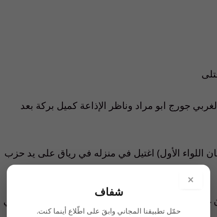
ام للبقاع الغربي جورج ابو مراد وناظر الإذاعة كميل بركة بعد
ئيس اركان اللواء الأول) اغتيل في منزله في رياق على يد حزب
×
شفاف
 كريستيان غوتيير ( الملحق العسكري لدى السفارة الفرنسية في
حمّل تطبيقنا المجاني وابقَ على اطّلاع أينما كنت.