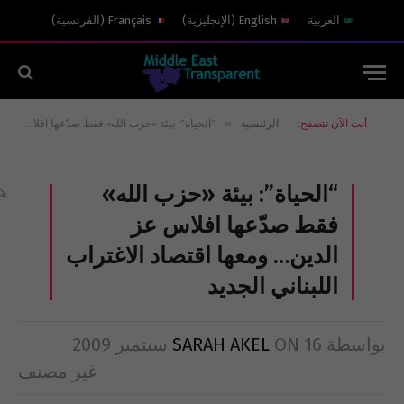
العربية
English
(
الإنجليزية
)
Français
(
الفرنسية
)
»
أنت الآن تتصفح:
الرئيسية
“الحياة”: بيئة «حزب الله» فقط صدّعها افلاس عز الدين… ومعها اقتصاد الاغتراب اللبناني الجديد
“الحياة”: بيئة «حزب الله»
فقط صدّعها افلاس عز
الدين… ومعها اقتصاد الاغتراب
اللبناني الجديد
بواسطة
16 سبتمبر 2009
ON
SARAH AKEL
غير مصنف