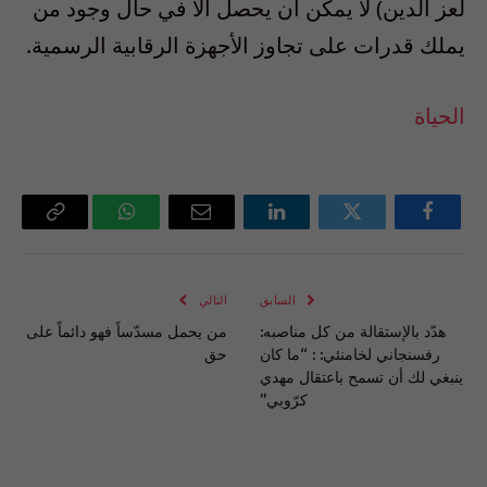
لعز الدين) لا يمكن ان يحصل الا في حال وجود من
يملك قدرات على تجاوز الأجهزة الرقابية الرسمية.
الحياة
فيسبوك
تويتر
لينكدإن
البريد
واتساب
Copy
الإلكتروني
Link
السابق
التالي
هدّد بالإستقالة من كل مناصبه:
من يحمل مسدّساً فهو دائماً على
رفسنجاني لخامنئي: : “ما كان
حق
ينبغي لك أن تسمح باعتقال مهدي
كرّوبي”