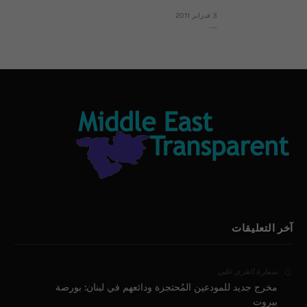
3 فبراير 2011
بيان الأقباط وحتمية التغيير ودعوة للتوقيع
آخر التعليقات
على
سمارة القزي
مخرج جديد للمودعين المُحتجزة ودائعهم في لبنان: بورصة
بيروت