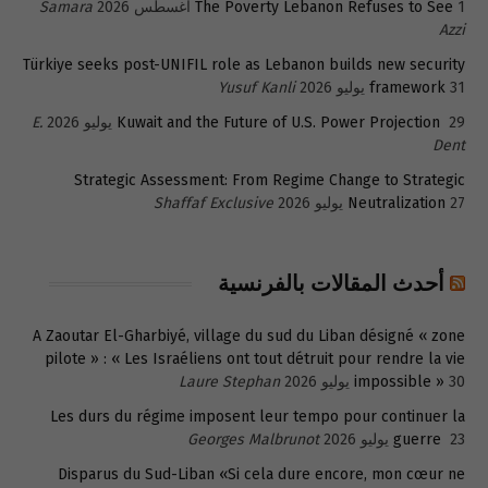
1 أغسطس 2026
The Poverty Lebanon Refuses to See
Samara
Azzi
Türkiye seeks post-UNIFIL role as Lebanon builds new security
31 يوليو 2026
framework
Yusuf Kanli
29 يوليو 2026
Kuwait and the Future of U.S. Power Projection
E.
Dent
Strategic Assessment: From Regime Change to Strategic
27 يوليو 2026
Neutralization
Shaffaf Exclusive
أحدث المقالات بالفرنسية
A Zaoutar El-Gharbiyé, village du sud du Liban désigné « zone
pilote » : « Les Israéliens ont tout détruit pour rendre la vie
30 يوليو 2026
impossible »
Laure Stephan
Les durs du régime imposent leur tempo pour continuer la
23 يوليو 2026
guerre
Georges Malbrunot
Disparus du Sud-Liban «Si cela dure encore, mon cœur ne