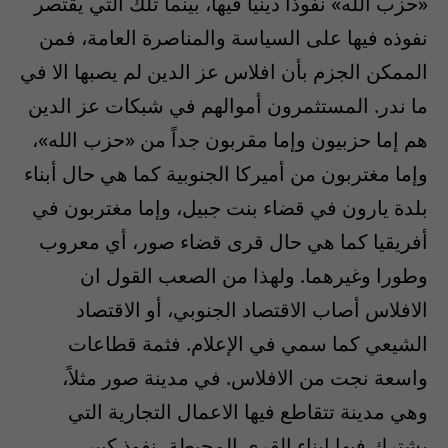
«حزب الله» نفوذاً دينياً فيها، بينما تلك التي يقتصر
نفوذه فيها على السياسة والمناصرة العامة، فمن
الممكن الجزم بأن افلاس عز الدين لم يصبها الا في
ما ندر. المستثمرون أموالهم في شبكات عز الدين
هم إما حزبيون وإما مقربون جداً من «حزب الله»،
وإما مغتربون من أميركا الجنوبية كما هي حال أبناء
بلدة يارون في قضاء بنت جبيل، وإما مغتربون في
أفريقيا كما هي حال قرى قضاء صور، أي معروب
وطورا وغيرهما. ولهذا من الصعب القول ان
الافلاس أصاب الاقتصاد الجنوبي، أو الاقتصاد
الشيعي كما سمي في الإعلام. فثمة قطاعات
واسعة نجت من الافلاس. في مدينة صور مثلاً،
وهي مدينة تتقاطع فيها الاعمال التجارية التي
يشترك فيها ابناء القرى المحيطة، نفوذ كبير