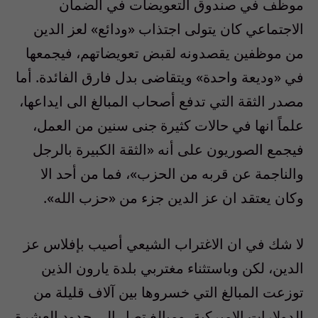
موظف في صندوق التعويضات في الضمان
الاجتماعي كان يتولى اجتذاب «ودائع» لعز الدين
من موظفين يقصدونه لقبض تعويضاتهم، فيجمعها
في «وديعة واحدة» ويتقاضى بدل فارق الفائدة. أما
مصدر الثقة التي تدفع أصحاب المبالغ الى ايداعها،
علماً انها في حالات كثيرة جنى سنين من العمل،
فيجمع الصوريون على أنه «الثقة الكبيرة بالرجل
والناجمة عن قربه من الحزب»، فما من أحد الا
وكان يعتقد ان عز الدين جزء من «حزب الله».
لا شك في ان الاغتراب الشيعي أصيب بإفلاس عز
الدين، لكن وباستثناء مغتربي بلدة يارون الذين
توزعت المبالغ التي خسروها بين آلاف قليلة من
الدولارات الاميركية، ومبالغ تصل الى حدود العشرة