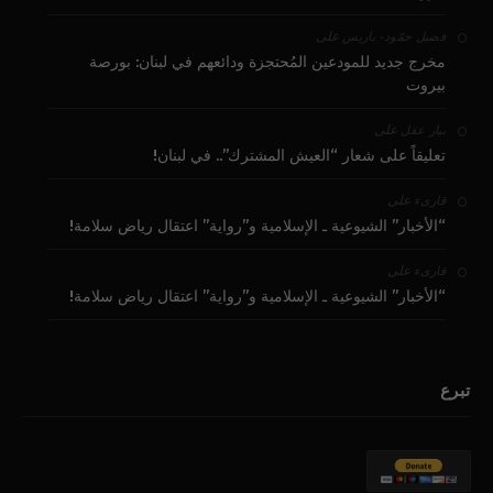
على
فضيل حمّود - باريس
مخرج جديد للمودعين المُحتجزة ودائعهم في لبنان: بورصة
بيروت
على
بيار عقل
تعليقاً على شعار “العيش المشترك”.. في لبنان!
على
قارىء
“الأخبار” الشيوعية ـ الإسلامية و”رواية” اعتقال رياض سلامة!
على
قارىء
“الأخبار” الشيوعية ـ الإسلامية و”رواية” اعتقال رياض سلامة!
تبرع