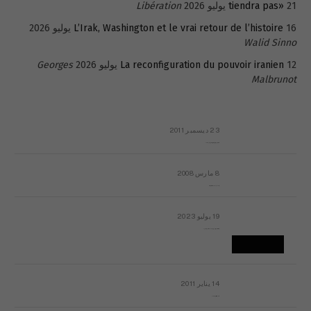
21 يوليو 2026
tiendra pas»
Libération
16 يوليو 2026
L’Irak, Washington et le vrai retour de l’histoire
Walid Sinno
12 يوليو 2026
La reconfiguration du pouvoir iranien
Georges
Malbrunot
23 ديسمبر 2011
عائلة المهندس طارق الربعة: أين دولة القانون والموسسات؟
8 مارس 2008
رسالة مفتوحة لقداسة البابا شنوده الثالث
19 يوليو 2023
إشكاليات التقويم الهجري، وهل يجدي هذا التقويم أيُ نفع؟
14 يناير 2011
ماذا يحدث في ليبيا اليوم الجمعة؟