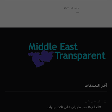
3 فبراير 2011
بيان الأقباط وحتمية التغيير ودعوة للتوقيع
آخر التعليقات
على
بيار عقل
«الحلف» ضد طهرانَ على ثلاث جبهات