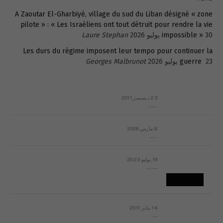
A Zaoutar El-Gharbiyé, village du sud du Liban désigné « zone
pilote » : « Les Israéliens ont tout détruit pour rendre la vie
30 يوليو 2026
impossible »
Laure Stephan
Les durs du régime imposent leur tempo pour continuer la
23 يوليو 2026
guerre
Georges Malbrunot
23 ديسمبر 2011
عائلة المهندس طارق الربعة: أين دولة القانون والموسسات؟
8 مارس 2008
رسالة مفتوحة لقداسة البابا شنوده الثالث
19 يوليو 2023
إشكاليات التقويم الهجري، وهل يجدي هذا التقويم أيُ نفع؟
14 يناير 2011
ماذا يحدث في ليبيا اليوم الجمعة؟