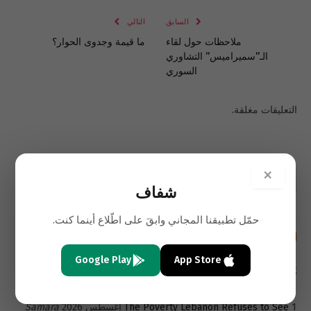
السابق
التالي
ملاحظات حول لقاء
ما قيمة وجدوى الحوار؟
الـ”سميراميس” التشاوري
السوري
التعليقات مغلقة.
×
شفاف
حمّل تطبيقنا المجاني وابقَ على اطّلاع أينما كنت.
أحدث المقالات باللغة الإنجليزية
Google Play
App Store
A New Exit for Lebanon’s Trapped Depositors- The Beirut
4 أغسطس 2026
Stock Exchange
Samara Azzi
1 أغسطس 2026
The Poverty Lebanon Refuses to See
Samara