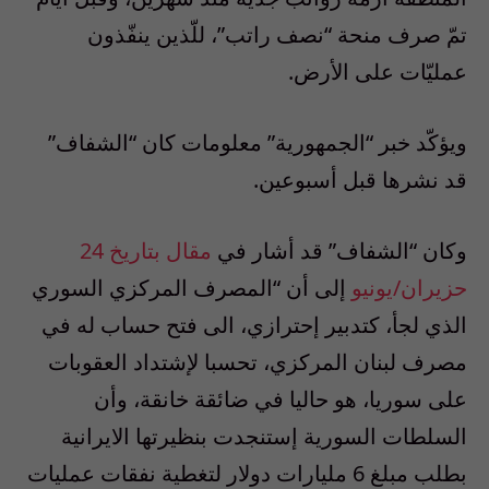
تمّ صرف منحة “نصف راتب”، للّذين ينفّذون
عمليّات على الأرض.
ويؤكّد خبر “الجمهورية” معلومات كان “الشفاف”
قد نشرها قبل أسبوعين.
وكان “الشفاف” قد أشار في
مقال بتاريخ 24
حزيران/يونيو
إلى أن “المصرف المركزي السوري
الذي لجأ، كتدبير إحترازي، الى فتح حساب له في
مصرف لبنان المركزي، تحسبا لإشتداد العقوبات
على سوريا، هو حاليا في ضائقة خانقة، وأن
السلطات السورية إستنجدت بنظيرتها الايرانية
بطلب مبلغ 6 مليارات دولار لتغطية نفقات عمليات