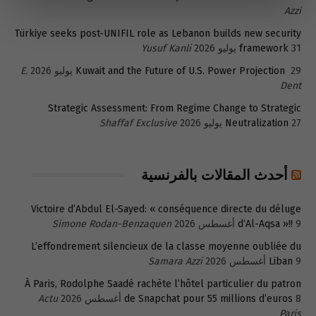
Azzi
Türkiye seeks post-UNIFIL role as Lebanon builds new security
31 يوليو 2026
framework
Yusuf Kanli
29 يوليو 2026
Kuwait and the Future of U.S. Power Projection
E.
Dent
Strategic Assessment: From Regime Change to Strategic
27 يوليو 2026
Neutralization
Shaffaf Exclusive
أحدث المقالات بالفرنسية
Victoire d’Abdul El-Sayed: « conséquence directe du déluge
9 أغسطس 2026
d’Al-Aqsa »!!
Simone Rodan-Benzaquen
L’effondrement silencieux de la classe moyenne oubliée du
9 أغسطس 2026
Liban
Samara Azzi
À Paris, Rodolphe Saadé rachète l’hôtel particulier du patron
8 أغسطس 2026
de Snapchat pour 55 millions d’euros
Actu
Paris