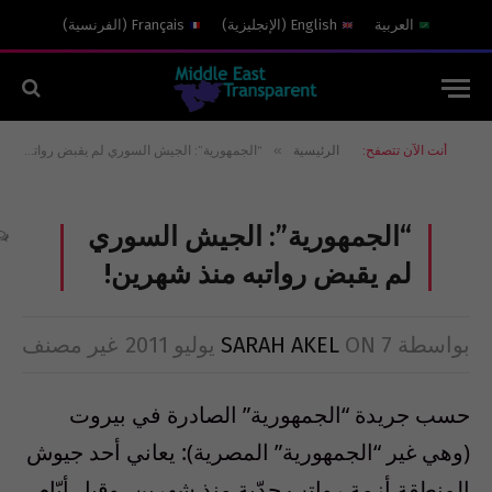
العربية
English
(
الإنجليزية
)
Français
(
الفرنسية
)
»
أنت الآن تتصفح:
الرئيسية
“الجمهورية”: الجيش السوري لم يقبض رواتبه منذ شهرين!
“الجمهورية”: الجيش السوري
لم يقبض رواتبه منذ شهرين!
بواسطة
7 يوليو 2011
ON
SARAH AKEL
غير مصنف
حسب جريدة “الجمهورية” الصادرة في بيروت
(وهي غير “الجمهورية” المصرية): يعاني أحد جيوش
المنطقة أزمة رواتب جدّية منذ شهرين، وقبل أيّام