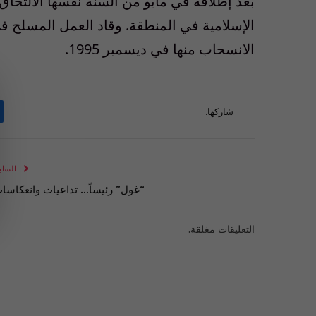
بعد إطلاقه في مايو من السنة نفسها الالتحاق
الانسحاب منها في ديسمبر 1995.
شاركها.
الساب
“غول” رئيساً… تداعيات وانعكاسا
التعليقات مغلقة.