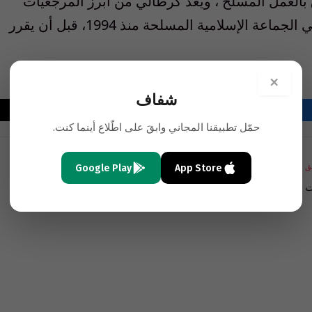
 بالعمل المسلح ، ويُعد كرطالي من أبرز المرجعيات
الإسلامية في المنطقة. وقاد العمل المسلح في الجماعة الإسلامية المسلحة منذ 1994، قبل أن يقرر
×
شفاف
فيسبوك
تويتر
لينكدإن
البريد
واتساب
Copy
حمّل تطبيقنا المجاني وابقَ على اطّلاع أينما كنت.
الإلكتروني
Link
Google Play
App Store
ق
التالي
ت
متسوّلون سوريّون على أبواب حزب الله!!