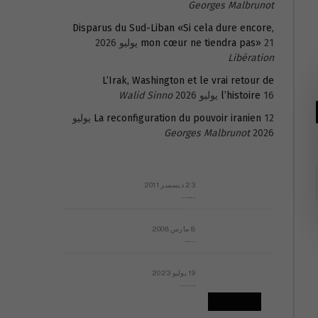
Georges Malbrunot
Disparus du Sud-Liban «Si cela dure encore,
21 يوليو 2026
mon cœur ne tiendra pas»
Libération
L’Irak, Washington et le vrai retour de
16 يوليو 2026
l’histoire
Walid Sinno
La reconfiguration du pouvoir iranien
12 يوليو
Georges Malbrunot
2026
23 ديسمبر 2011
عائلة المهندس طارق الربعة: أين دولة القانون والموسسات؟
8 مارس 2008
رسالة مفتوحة لقداسة البابا شنوده الثالث
19 يوليو 2023
إشكاليات التقويم الهجري، وهل يجدي هذا التقويم أيُ نفع؟