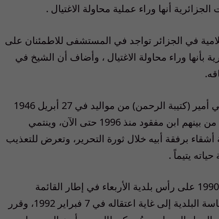
 الجزائرية أنها وراء عملية محاولة الاغتيال .
لامية في الجزائر تواجد في المستشفى للاطمئنان على
ة بأنها وراء محاولة الاغتيال ، وأضاف أن الشيخ في
قه.
ومن الجدير بالذكر أن الشيخ مصطفى كرطالي أمير (كتيبة الرحمن) من مواليد في 27 أبريل 1946
في بلدة الأربعاء، وهو متزوج وأب لسبعة أبناء من بينهم ابن مفقود منذ 1996 حتى الآن، وينتمي
 أشقاء برفقة أبيه خلال ثورة التحرير، وتعرض للتعذيب
وقد تم انتخاب الشيخ مصطفى كرطالي سنة 1990 على رأس بلدية الأربعاء في إطار القائمة
الانتخابية للجبهة الإسلامية للإنقاذ وقد تولى رئاسة البلدية إلى غاية اعتقاله في 7 فبراير 1992، وقرر