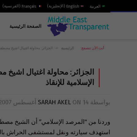
العربية
English
(
الإنجليزية
)
Français
(
الفرنسية
)
الصفحة الرئيسية
»
أنت الآن تتصفح:
الرئيسية
الجزائر: محاولة اغتيال اشيخ مصطفى 
الجزائر: محاولة اغتيال اشيخ 
الإسلامية للإنقاذ
بواسطة
14 أغسطس 2007
ON
SARAH AKEL
وردنا من “المرصد الإسلامي” أن الشيخ مصطفى
استهدف سيارته ونقل لمستشفى الحراش بالعا