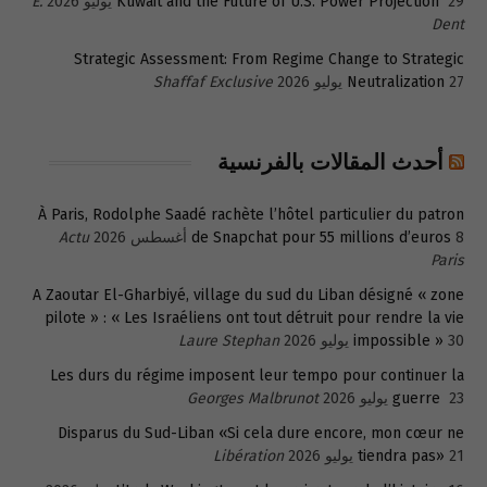
29 يوليو 2026
Kuwait and the Future of U.S. Power Projection
E.
Dent
Strategic Assessment: From Regime Change to Strategic
27 يوليو 2026
Neutralization
Shaffaf Exclusive
أحدث المقالات بالفرنسية
À Paris, Rodolphe Saadé rachète l’hôtel particulier du patron
8 أغسطس 2026
de Snapchat pour 55 millions d’euros
Actu
Paris
A Zaoutar El-Gharbiyé, village du sud du Liban désigné « zone
pilote » : « Les Israéliens ont tout détruit pour rendre la vie
30 يوليو 2026
impossible »
Laure Stephan
Les durs du régime imposent leur tempo pour continuer la
23 يوليو 2026
guerre
Georges Malbrunot
Disparus du Sud-Liban «Si cela dure encore, mon cœur ne
21 يوليو 2026
tiendra pas»
Libération