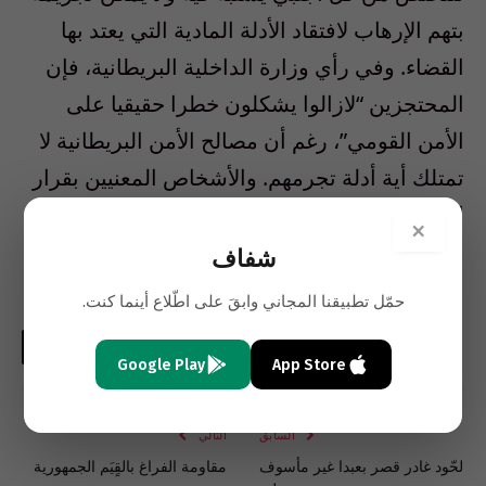
بتهم الإرهاب لافتقاد الأدلة المادية التي يعتد بها
القضاء. وفي رأي وزارة الداخلية البريطانية، فإن
المحتجزين “لازالوا يشكلون خطرا حقيقيا على
الأمن القومي”، رغم أن مصالح الأمن البريطانية لا
تمتلك أية أدلة تجرمهم. والأشخاص المعنيين بقرار
الترحيل ليسوا مطلوبين من القضاء الجزائري
×
وليسوا ضالعين في أعمال إرهابية.!!
شفاف
حمّل تطبيقنا المجاني وابقَ على اطّلاع أينما كنت.
فيسبوك
تويتر
لينكدإن
البريد
واتساب
Copy
Google Play
App Store
الإلكتروني
Link
السابق
التالي
لحّود غادر قصر بعبدا غير مأسوف
مقاومة الفراغ بالقٍيَم الجمهورية