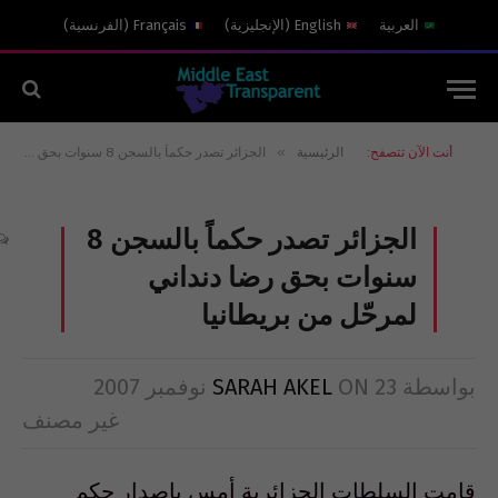
العربية
English
(
الإنجليزية
)
Français
(
الفرنسية
)
»
أنت الآن تتصفح:
الرئيسية
الجزائر تصدر حكماً بالسجن 8 سنوات بحق رضا دنداني لمرحّل من بريطانيا
الجزائر تصدر حكماً بالسجن 8
سنوات بحق رضا دنداني
لمرحّل من بريطانيا
بواسطة
23 نوفمبر 2007
ON
SARAH AKEL
غير مصنف
قامت السلطات الجزائرية أمس بإصدار حكم