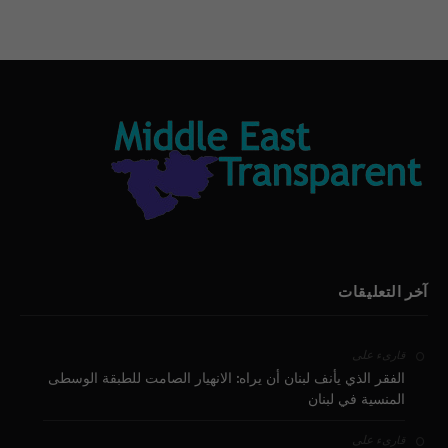
آخر التعليقات
على
قارىء
الفقر الذي يأنف لبنان أن يراه: الانهيار الصامت للطبقة الوسطى
المنسية في لبنان
على
قارىء