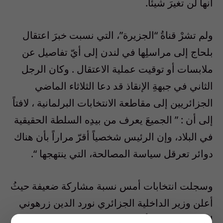
أنها لن تغيرَ شيئا.
ولم تشرْ قناةُ “الجزيرة”، التي نسبت خبرَ اعتقال
بلحاج إلى مراسلِها في لندن إلى أيّ تفاصيل عن
ملابسات أو توقيت عملية الاعتقال . وكان الرجل
الثاني في جبهةِ الإنقاذ قد دعا الثلاثاء الماضي
الجزائريين إلى مقاطعة الانتخابات البرلمانية ، لافتاً
إلى أن : ” الجميعَ يعرف من بيدِه السلطة الحقيقية
في البلاد، وإن الرئيس شخصياً أقرّ مراراً بأن هناك
دوائر تعرقل سياسة المصالحة، التي ينتهجها “.
وسجلت انتخابات أمس نسبة مشاركة ضعيفة حيثُ
أعلن وزير الداخلية الجزائري نورد الدين زرهوني
اليوم ـ الجمعة ـ أن نسبةَ المشاركة النهائية