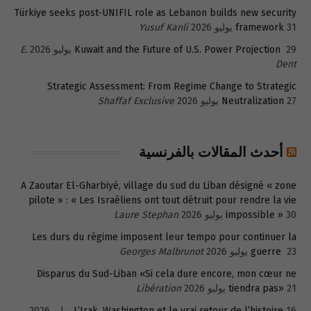
Türkiye seeks post-UNIFIL role as Lebanon builds new security
31 يوليو 2026
framework
Yusuf Kanli
29 يوليو 2026
Kuwait and the Future of U.S. Power Projection
E.
Dent
Strategic Assessment: From Regime Change to Strategic
27 يوليو 2026
Neutralization
Shaffaf Exclusive
أحدث المقالات بالفرنسية
A Zaoutar El-Gharbiyé, village du sud du Liban désigné « zone
pilote » : « Les Israéliens ont tout détruit pour rendre la vie
30 يوليو 2026
impossible »
Laure Stephan
Les durs du régime imposent leur tempo pour continuer la
23 يوليو 2026
guerre
Georges Malbrunot
Disparus du Sud-Liban «Si cela dure encore, mon cœur ne
21 يوليو 2026
tiendra pas»
Libération
16 يوليو 2026
L’Irak, Washington et le vrai retour de l’histoire