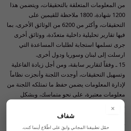
من المعلومات المتعلقة بالتحقيقات، ويتضمن هذا
1200 شهادة، 1800 ملاحظة للقيمين على
التحقيقات، وأكثر من 6200 من الوثائق الأخرى، بما
فيها تقارير تحليلية داخلية متعدّدة، ووثائق أخرى
جرى تسلمها استجابة لطلبات المساعدة التي
ارسلت إلى لبنان وسوريا ودول أخرى.
15 ـ وفقاً لتقارير سابقة، ومن أجل زيادة الفاعلية
وتسهيل التحقيقات، أوجدت اللجنة وأنجزت نظاماً
لإدارة المعلومات يضمن حفظ ما تمتلكه اللجنة من
معلومات معتبرة، على نحو متماسك، وبشكل
يسهل استخدامه، إضافة إلى ذلك، يوفر هذا النظام
×
للمستخدمين أدوات قوية للبحث والتحليل. وقد
شفاف
جرى تطوير هذا النظام بناء على أفضل
حمّل تطبيقنا المجاني وابقَ على اطّلاع أينما كنت.