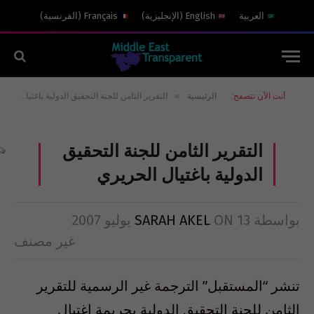
العربية
English
(
الإنجليزية
)
Français
(
الفرنسية
)
»
أنت الآن تتصفح:
الرئيسية
التقرير الثامن للجنة التحقيق الدولية باغتيال الحريري
التقرير الثامن للجنة التحقيق
الدولية باغتيال الحريري
بواسطة
13 يوليو 2007
ON
SARAH AKEL
غير مصنف
تنشر “المستقبل” الترجمة غير الرسمية للتقرير
الثامن للجنة التحقيق الدولية بجريمة اغتيال