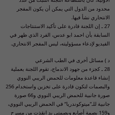
محدود من الدول التي يمكن أن يكون المفجر
الانتحاري نشأ فيها.
27 ـ إن اللجنة قادرة على تأكيد الاستنتاجات
السابقة بأن احمد ابو عدس، الفرد الذي ظهر في
الفيديو لإدعاء مسؤوليته، ليس المفجر الانتحاري.
د ) مسائل أخرى في الطب الشرعي
28 ـ كجزء من جهود الاندماج، تقوم اللجنة بعملية
إنشاء قاعدة معلومات للحمض الريبي النووي
والبصمات لتكون قادرة على تخزين واستخدام 256
صورة جانبية للحمض الريبي النووي و66 صورة
جانبية للـ”ميتوكوندريا” في الحمض الريبي النووي،
و159 بصمة أصابع وبصمتي يد انقذت من مسرح