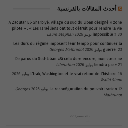
أحدث المقالات بالفرنسية
A Zaoutar El-Gharbiyé, village du sud du Liban désigné « zone
pilote » : « Les Israéliens ont tout détruit pour rendre la vie
30 يوليو 2026
impossible »
Laure Stephan
Les durs du régime imposent leur tempo pour continuer la
23 يوليو 2026
guerre
Georges Malbrunot
Disparus du Sud-Liban «Si cela dure encore, mon cœur ne
21 يوليو 2026
tiendra pas»
Libération
16 يوليو 2026
L’Irak, Washington et le vrai retour de l’histoire
Walid Sinno
12 يوليو 2026
La reconfiguration du pouvoir iranien
Georges
Malbrunot
23 ديسمبر 2011
عائلة المهندس طارق الربعة: أين دولة القانون والموسسات؟