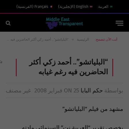
العربية
English
(
الإنجليزية
)
Français
(
الفرنسية
)
»
أنت الآن تتصفح:
الرئيسية
“البلياتشو”.. أحمد زكي أكثر الحاضرين فيه رغم غيابه
“البلياتشو”.. أحمد زكي أكثر
الحاضرين فيه رغم غيابه
بواسطة
حكم البابا
25 فبراير 2008
ON
غير مصنف
مشهد من فيلم “البلياتشو”
يخصص تقرير “العربية.نت” السينمائي مادته