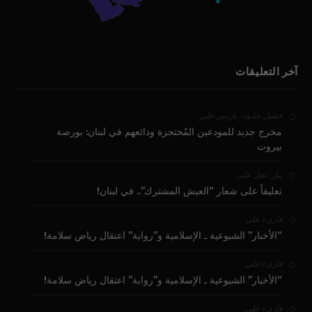
آخر التعليقات
على
فضيل حمّود - باريس
مخرج جديد للمودعين المُحتجزة ودائعهم في لبنان: بورصة
بيروت
على
بيار عقل
تعليقاً على شعار “العيش المشترك”.. في لبنان!
على
قارىء
“الأخبار” الشيوعية ـ الإسلامية و”رواية” اعتقال رياض سلامة!
على
قارىء
“الأخبار” الشيوعية ـ الإسلامية و”رواية” اعتقال رياض سلامة!
على
قارىء