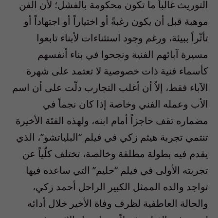
التوريث غالباً ما تكون محكومة بالفشل؛ لأن الفن
موهبة قبل أن يكون رغبةً أو اختياراً أو اجتهاداً أو
تأثّراً ببيئة، ورغم وجود استثناءات لأبناء تابعوا
مسيرة آبائهم الفنية ونجحوا في بناء أنفسهم
كأسماء فنية ذات خصوصية لا تعتمد على شهرة
الآباء فقط، إلاّ أن أغلب التجارب دلّت على أن اسم
الأب وعمله الفني وخاصة إذا كان نجماً في
مضماره تقف حاجزاً أمام ابنه، ولهذه الفئة الأخيرة
تنتمي تجربة هيثم زكي في فيلم “البلياتشو”، الذي
يقدم فيه بطولة مطلقة وخالصة، تختلف كلّياً عن
تجربته الأولى في فيلم “حليم” التي ساعده فيها
تواجد والده الممثل الكبير الراحل أحمد زكي،
والحالة العاطفية لظرف وفاة الأخير خلال أدائه