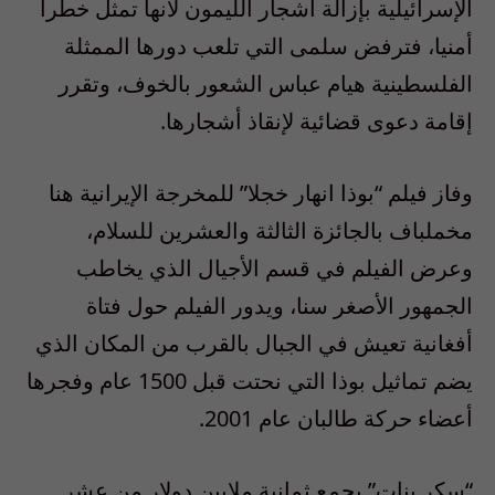
الإسرائيلية بإزالة أشجار الليمون لأنها تمثل خطرا
أمنيا، فترفض سلمى التي تلعب دورها الممثلة
الفلسطينية هيام عباس الشعور بالخوف، وتقرر
إقامة دعوى قضائية لإنقاذ أشجارها.
وفاز فيلم “بوذا انهار خجلا” للمخرجة الإيرانية هنا
مخملباف بالجائزة الثالثة والعشرين للسلام،
وعرض الفيلم في قسم الأجيال الذي يخاطب
الجمهور الأصغر سنا، ويدور الفيلم حول فتاة
أفغانية تعيش في الجبال بالقرب من المكان الذي
يضم تماثيل بوذا التي نحتت قبل 1500 عام وفجرها
أعضاء حركة طالبان عام 2001.
“سكر بنات” يجمع ثمانية ملايين دولار من عشر