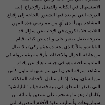
الاستسهال في الكتابة والتمثيل والإخراج، إلى
الدرجة التي لم يعد فيها الشعور بالحاجة إلى إقناع
المشاهد مهماً لدى أيٍ من ممارسي هذه المهن
الثلاث، فلا يفكرون في الإجابة عن سؤال قد
يطرحه طفل صغير على والده عن كيفية قيام
البلياتشو مثلاً (الذي يجسده هيثم زكي) بالاتصال
من هاتفه الجوال والاحتفاظ بأرقامه رغم نزوله في
الماء وسباحته وهو في جيبه، ناهيك عن إقناع
مشاهد سرقة الخزن التي تتم بسهولة تناول كأس
من الشاي، وهذا إذا لم نتناول الأحداث المفككة
التي تفتقر للمنطق في بنية قصة فيلم “البلياتشو”
بكاملها، وهو ما ينسحب على تسعين بالمائة من
سيناريوهات وأساليب تنفيذ الأفلام المصرية التي