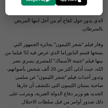
وحصل الصيني وانغ كسيوشاي عن جائزة الدب
الفضي لأحسن سيناريو عن فيلم “نثق في الحب”
الذي يدور حول كفاح أم من أجل ابنها المريض
بالسرطان.
وفاز فيلم “شجر الليمون” بجائزة الجمهور التي
يمنحها قسم البانوراما الذي عرض فيه 52 فيلما من
بينها فيلم “جنينة الأسماك” للمصري يسري نصر
الله، حيث أدلى أكثر من 20 ألف شخص بأصواتهم،
وتدور أحداث فيلم “شجر الليمون” عن سلمى
صاحبة بستان الليمون التي تكتشف أن جارها
الجديد هو وزير دفاع الدولة العبرية، ويترتب على
ذلك صدور أوامر من قبل سلطات الاحتلال