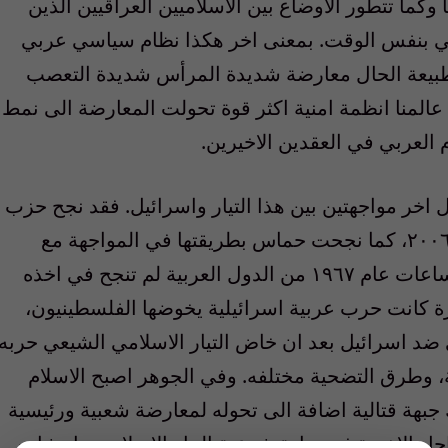
وكما تتطور الاوضاع بين الاسلاميين العراقيين الذين
ي بنفس الوقت. بمعنى اخر هكذا نظام سياسي عربي
بيعة الحال معارضة شديدة المرأس شديدة التعصب
 عالمنا انظمة امنية اكثر قوة تحولت المعارضة الى نمط
م العربي في العقدين الاخيرين.
ل اخر مواجهتين بين هذا التيار واسرائيل. فقد نجح حزب
الله، بطريقة او بأخرى، في مواجهته في عام ٢٠٠٦، كما نجحت حماس بطريقتها في المواجهة مع
اسرائيل، فما استطاعت اسرائيل ان تأخذه بساعات عام ١٩٦٧ من الدول العربية لم تنجح في اخذه
 كانت حرب عربية اسرائيلية يخوضها الفلسطينيون،
ي ضد اسرائيل بعد ان خاض التيار الاسلامي الشيعي حربه
ختلفة، وطرق التضحية مختلفه. وفي الجوهر اصبح الاسلام
بهة قتالية اضافة الى تحوله لمعارضة شعبية ورئيسية
 الاخيرة في زيادة شرعية التيار الاسلامي وانتشاره