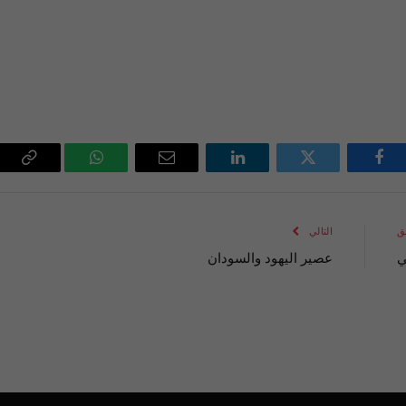
فيسبوك
تويتر
لينكدإن
البريد
واتساب
Copy
الإلكتروني
Link
ق
التالي
ي
عصير اليهود والسودان