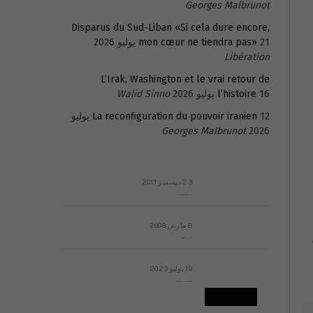
Georges Malbrunot
Disparus du Sud-Liban «Si cela dure encore,
21 يوليو 2026
mon cœur ne tiendra pas»
Libération
L’Irak, Washington et le vrai retour de
16 يوليو 2026
l’histoire
Walid Sinno
La reconfiguration du pouvoir iranien
12 يوليو
Georges Malbrunot
2026
23 ديسمبر 2011
عائلة المهندس طارق الربعة: أين دولة القانون والموسسات؟
8 مارس 2008
رسالة مفتوحة لقداسة البابا شنوده الثالث
19 يوليو 2023
إشكاليات التقويم الهجري، وهل يجدي هذا التقويم أيُ نفع؟