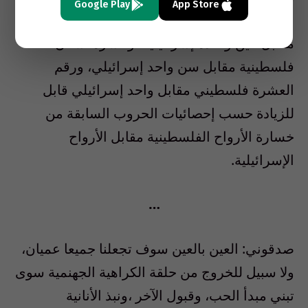
Google Play
App Store
برجل
….
إلخ
)
ولكنه يؤمن بعشرة أعين فلسطينية
مقابل عين واحدة إسرائيلية، وعشرة أسنان
فلسطينية مقابل سن واحد إسرائيلي، ورقم
العشرة فلسطيني مقابل واحد إسرائيلي قابل
للزيادة حسب إحصائيات الحروب السابقة من
خسارة الأرواح الفلسطينية مقابل الأرواح
الإسرائيلية
.
…
صدقوني
:
العين بالعين سوف تجعلنا جميعا عميان،
ولا سبيل للخروج من حلقة الكراهية الجهنمية سوى
تبني مبدأ الحب، وقبول الآخر ،ونبذ الأنانية