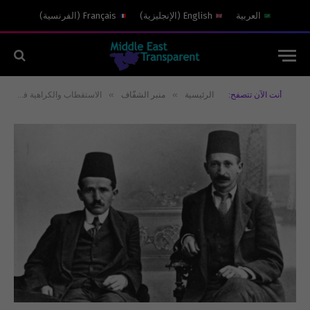
العربية
English
(
الإنجليزية
)
Français
(
الفرنسية
)
»
»
أنت الآن تتصفح:
الرئيسية
منبر الشفّاف
الاستقطاب والكراهية في حرب غزة