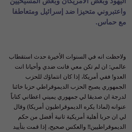
اليهود وبعض الامريكان وبعض المسيحيين
واعتبروني متحيزا ضد إسرائيل ومتعاطفا
مع حماس.
ولاحظت انه في السنوات الأخيرة حدث استقطاب
عالمي: ان لم تكن معي فانت ضدي وأحيانا انت
العدو
!
ففي أمريكا، إذا كان انتماؤك للحزب
الجمهوري يصبح الحزب الديموقراطي حزبا خائنا
لدرجة ان صديقا لي جمهوري يميني اعطاني كتاباً
عنوانه
(
لماذا يكره الديموقراطيون أمريكا
)
وقال
لي ان حربا أهلية أمريكية ثانية أفضل من حكم
الديموقراطيين
!!
والعكس صحيح، إذا قمت بتأييد