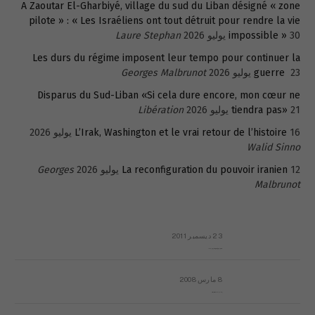
A Zaoutar El-Gharbiyé, village du sud du Liban désigné « zone
pilote » : « Les Israéliens ont tout détruit pour rendre la vie
30 يوليو 2026
impossible »
Laure Stephan
Les durs du régime imposent leur tempo pour continuer la
23 يوليو 2026
guerre
Georges Malbrunot
Disparus du Sud-Liban «Si cela dure encore, mon cœur ne
21 يوليو 2026
tiendra pas»
Libération
16 يوليو 2026
L’Irak, Washington et le vrai retour de l’histoire
Walid Sinno
12 يوليو 2026
La reconfiguration du pouvoir iranien
Georges
Malbrunot
23 ديسمبر 2011
عائلة المهندس طارق الربعة: أين دولة القانون والموسسات؟
8 مارس 2008
رسالة مفتوحة لقداسة البابا شنوده الثالث