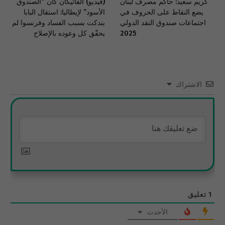
كريم سعيد: حاكم مصرف لبنان
(فيديو) الفاتيكان كان “الصندوق
يضع النقاط على الحروف في
الأسود” لإيطاليا: استقال البابا
اجتماعات صندوق النقد الدولي
بندكت بسبب الفساد وفرنسوا لم
2025
يحقّق كل وعوده بالإصلاح
الاشتراك
1
تعليق
الأحدث