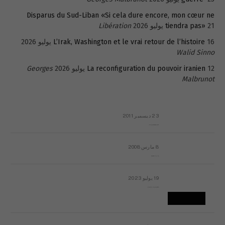
Disparus du Sud-Liban «Si cela dure encore, mon cœur ne
21 يوليو 2026
tiendra pas»
Libération
16 يوليو 2026
L’Irak, Washington et le vrai retour de l’histoire
Walid Sinno
12 يوليو 2026
La reconfiguration du pouvoir iranien
Georges
Malbrunot
23 ديسمبر 2011
عائلة المهندس طارق الربعة: أين دولة القانون والموسسات؟
8 مارس 2008
رسالة مفتوحة لقداسة البابا شنوده الثالث
19 يوليو 2023
إشكاليات التقويم الهجري، وهل يجدي هذا التقويم أيُ نفع؟