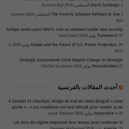
4 أغسطس 2026
Stock Exchange
Samara Azzi
1 أغسطس 2026
The Poverty Lebanon Refuses to See
Samara
Azzi
Türkiye seeks post-UNIFIL role as Lebanon builds new security
31 يوليو 2026
framework
Yusuf Kanli
29 يوليو 2026
Kuwait and the Future of U.S. Power Projection
E.
Dent
Strategic Assessment: From Regime Change to Strategic
27 يوليو 2026
Neutralization
Shaffaf Exclusive
أحدث المقالات بالفرنسية
A Zaoutar El-Gharbiyé, village du sud du Liban désigné « zone
pilote » : « Les Israéliens ont tout détruit pour rendre la vie
30 يوليو 2026
impossible »
Laure Stephan
Les durs du régime imposent leur tempo pour continuer la
23 يوليو 2026
guerre
Georges Malbrunot