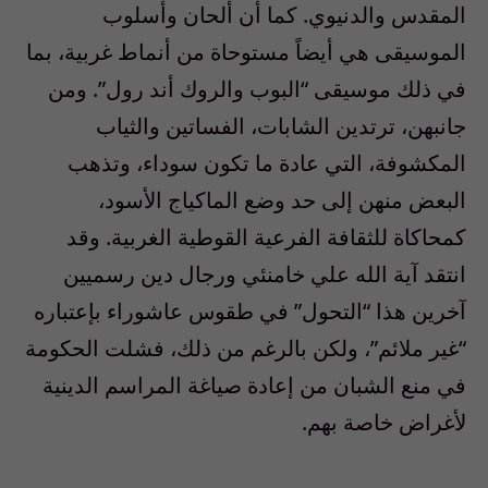
المقدس والدنيوي. كما أن ألحان وأسلوب
الموسيقى هي أيضاً مستوحاة من أنماط غربية، بما
في ذلك موسيقى “البوب والروك أند رول”. ومن
جانبهن، ترتدين الشابات، الفساتين والثياب
المكشوفة، التي عادة ما تكون سوداء، وتذهب
البعض منهن إلى حد وضع الماكياج الأسود،
كمحاكاة للثقافة الفرعية القوطية الغربية. وقد
انتقد آية الله علي خامنئي ورجال دين رسميين
آخرين هذا “التحول” في طقوس عاشوراء بإعتباره
“غير ملائم”، ولكن بالرغم من ذلك، فشلت الحكومة
في منع الشبان من إعادة صياغة المراسم الدينية
لأغراض خاصة بهم.