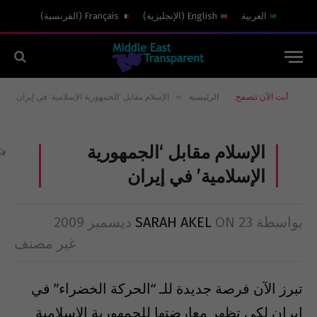
العربية
English
(
الإنجليزية
)
Français
(
الفرنسية
)
»
أنت الآن تتصفح:
الرئيسية
الإسلام مقابل ‘الجمهورية الإسلامية’ في إيران
الإسلام مقابل ‘الجمهورية
الإسلامية’ في إيران
بواسطة
23 ديسمبر 2009
ON
SARAH AKEL
غير مصنف
تبرز الآن فرصة جديدة للـ “الحركة الخضراء” في
إيران لكي تظهر معارضتها للجمهورية الإسلامية