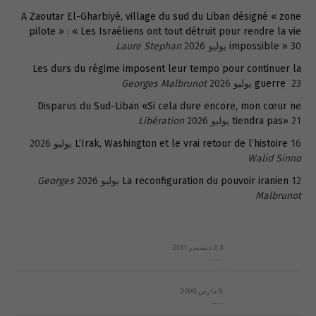
A Zaoutar El-Gharbiyé, village du sud du Liban désigné « zone
pilote » : « Les Israéliens ont tout détruit pour rendre la vie
30 يوليو 2026
impossible »
Laure Stephan
Les durs du régime imposent leur tempo pour continuer la
23 يوليو 2026
guerre
Georges Malbrunot
Disparus du Sud-Liban «Si cela dure encore, mon cœur ne
21 يوليو 2026
tiendra pas»
Libération
16 يوليو 2026
L’Irak, Washington et le vrai retour de l’histoire
Walid Sinno
12 يوليو 2026
La reconfiguration du pouvoir iranien
Georges
Malbrunot
23 ديسمبر 2011
عائلة المهندس طارق الربعة: أين دولة القانون والموسسات؟
8 مارس 2008
رسالة مفتوحة لقداسة البابا شنوده الثالث