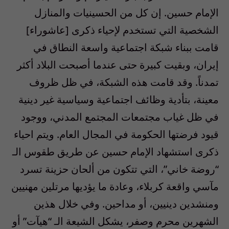
الإمام حسين. إن كل من الحسينيات والمنازل
الشخصية التي تستخدم لإحياء ذكرى [عاشوراء]
قامت ببناء شبكة اجتماعية واسعة النطاق في
إيران، وبقيت كبيرة حتى عندما أصبحت البلاد أكثر
تمدناً. وقد قامت هذه الشبكة، في ظل ظروف
معينة، بتأدية وظائف اجتماعية وسياسية غير دينية
في ظل غياب مجتمعات المجتمع المدني، ووجود
قيود فرضتها الحكومة في المجال العام. ويتم احياء
ذكرى استشهاد الإمام حسين عن طريق طقوس الـ
“روضة خاني”، التي تتكون من ألحان حزينة تسرد
مآسي واقعة كربلاء، وعادة ما يؤديها مرتلين مهنيين
ومنشدين دينيين، أو مداحين. وفي خلال هذين
الشهرين محرم وصفر، يشكل الشيعة الـ “هيآت” أو