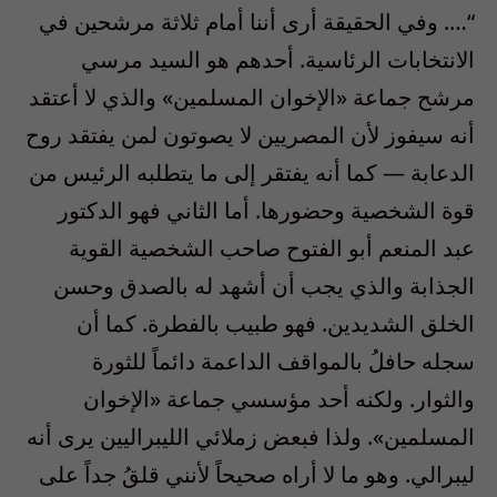
“…. وفي الحقيقة أرى أننا أمام ثلاثة مرشحين في
الانتخابات الرئاسية. أحدهم هو السيد مرسي
مرشح جماعة «الإخوان المسلمين» والذي لا أعتقد
أنه سيفوز لأن المصريين لا يصوتون لمن يفتقد روح
الدعابة — كما أنه يفتقر إلى ما يتطلبه الرئيس من
قوة الشخصية وحضورها. أما الثاني فهو الدكتور
عبد المنعم أبو الفتوح صاحب الشخصية القوية
الجذابة والذي يجب أن أشهد له بالصدق وحسن
الخلق الشديدين. فهو طبيب بالفطرة. كما أن
سجله حافلُ بالمواقف الداعمة دائماً للثورة
والثوار. ولكنه أحد مؤسسي جماعة «الإخوان
المسلمين». ولذا فبعض زملائي الليبراليين يرى أنه
ليبرالي. وهو ما لا أراه صحيحاً لأنني قلقُ جداً على