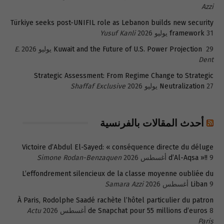
Azzi
Türkiye seeks post-UNIFIL role as Lebanon builds new security
31 يوليو 2026
framework
Yusuf Kanli
29 يوليو 2026
Kuwait and the Future of U.S. Power Projection
E.
Dent
Strategic Assessment: From Regime Change to Strategic
27 يوليو 2026
Neutralization
Shaffaf Exclusive
أحدث المقالات بالفرنسية
Victoire d’Abdul El-Sayed: « conséquence directe du déluge
9 أغسطس 2026
d’Al-Aqsa »!!
Simone Rodan-Benzaquen
L’effondrement silencieux de la classe moyenne oubliée du
9 أغسطس 2026
Liban
Samara Azzi
À Paris, Rodolphe Saadé rachète l’hôtel particulier du patron
8 أغسطس 2026
de Snapchat pour 55 millions d’euros
Actu
Paris