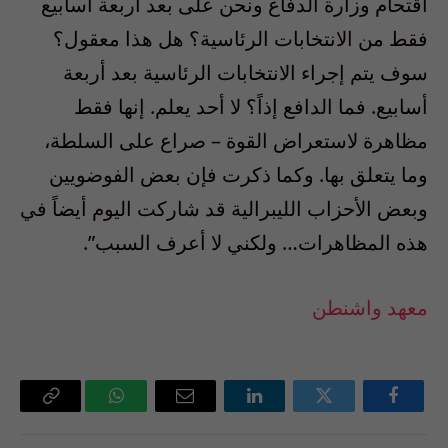
اقتحام وزارة الدفاع ونحن على بعد أربعة أسابيع
فقط من الانتخابات الرئاسية؟ هل هذا معقول؟
سوف يتم إجراء الانتخابات الرئاسية بعد أربعة
أسابيع. فما الدافع إذاً؟ لا أحد يعلم. إنها فقط
مظاهرة لاستعراض القوة – صراع على السلطة،
وما يتعلق بها. وكما ذكرت فإن بعض الفوضويين
وبعض الأحزاب الليبرالية قد شاركت اليوم أيضاً في
هذه المظاهرات… ولكني لا أعرف السبب”.
معهد واشنطن
فيسبوك
تويتر
لينكدإن
البريد
واتساب
Copy
الإلكتروني
Link