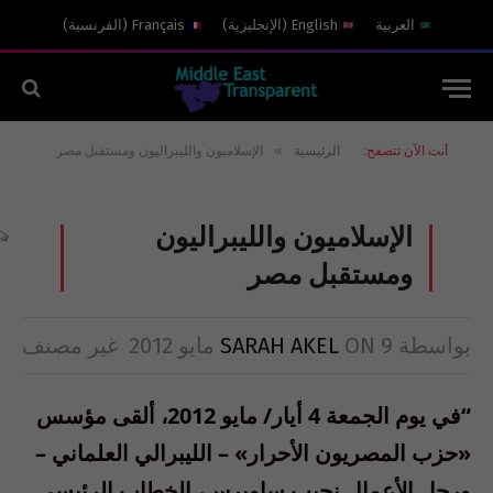
العربية
English
(
الإنجليزية
)
Français
(
الفرنسية
)
»
أنت الآن تتصفح:
الرئيسية
الإسلاميون والليبراليون ومستقبل مصر
الإسلاميون والليبراليون
ومستقبل مصر
بواسطة
9 مايو 2012
ON
SARAH AKEL
غير مصنف
“في يوم الجمعة 4 أيار/ مايو 2012، ألقى مؤسس
«حزب المصريون الأحرار» – الليبرالي العلماني –
ورجل الأعمال نجيب ساويرس، الخطاب الرئيسي