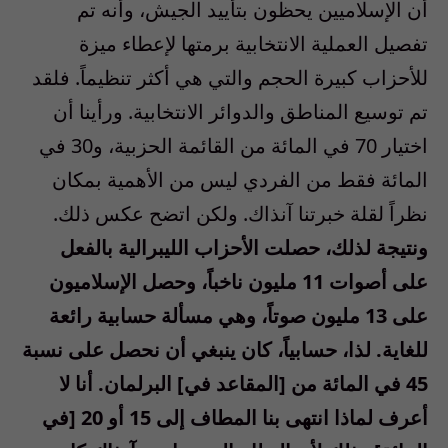
أن الإسلاميين يحظون بتأييد الجيش، وأنه تم
تفصيل العملية الانتخابية برمتها لإعطاء ميزة
للأحزاب كبيرة الحجم والتي هي أكثر تنظيماً. فلقد
تم توسيع المناطق والدوائر الانتخابية. ورأينا أن
اختيار 70 في المائة من القائمة الحزبية، و30 في
المائة فقط من الفردي ليس من الأهمية بمكان
نظراً لقلة خبرتنا آنذاك. ولكن اتضح عكس ذلك.
ونتيجة لذلك، حصلت الأحزاب الليبرالية بالفعل
على أصوات 11 مليون ناخباً، وحصل الإسلاميون
على 13 مليون صوتاً، وهي مسألة حسابية رائعة
للغاية. لذا، حسابياً، كان ينبغي أن نحصل على نسبة
45 في المائة من [المقاعد في] البرلمان. أنا لا
أعرف لماذا انتهى بنا المطاف إلى 15 أو 20 [في