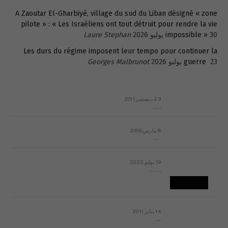
A Zaoutar El-Gharbiyé, village du sud du Liban désigné « zone
pilote » : « Les Israéliens ont tout détruit pour rendre la vie
30 يوليو 2026
impossible »
Laure Stephan
Les durs du régime imposent leur tempo pour continuer la
23 يوليو 2026
guerre
Georges Malbrunot
23 ديسمبر 2011
عائلة المهندس طارق الربعة: أين دولة القانون والموسسات؟
8 مارس 2008
رسالة مفتوحة لقداسة البابا شنوده الثالث
19 يوليو 2023
إشكاليات التقويم الهجري، وهل يجدي هذا التقويم أيُ نفع؟
14 يناير 2011
ماذا يحدث في ليبيا اليوم الجمعة؟