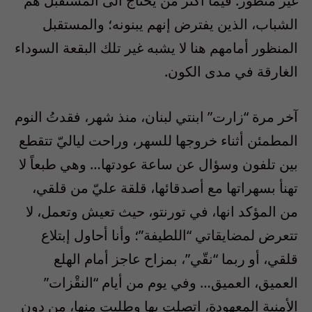
غير منظور. فيما أكثر من يحتاج الى المستقبل هم
الشباب، الذين يفترض إنهم يبنونه؛ والمستقبل
المنظور أمامهم هنا لا يشبه غير تلك البقعة السوداء
الغارقة في مدى الكون.
آخر مرة “زارت” ابنتي لبنان، منذ شهر، فقدتُ النوم
المطمئن أثناء خروجها للسهر، وراحت لياليّ تتقطع
بين تلفون وسؤال عن ساعة عودتها… وهي طبعاً لا
تهنأ بسهراتها مع أصدقائها، قلقة عليّ من قلقي،
من المؤكد انها، في تورنتو، حيث تعيش وتعمل، لا
تتعرض لمضايقاتي “اللطيفة”؛ وأنا أحاول إبتلاع
قلقي، أو ربما “نقّي”، بمزاح عاجز أمام الهلع
العميق، العميق… وفي يوم من أيام “النقْزات”
الأمنية المعهودة، اتصلت بها وطلبت منها، من دون