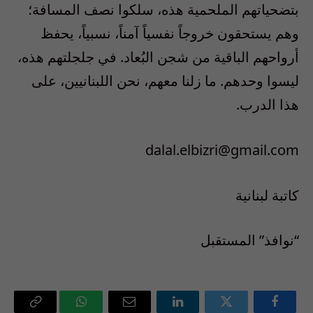
بتضحياتهم الملحمية هذه، سلكوا نصف المسافة؛
وهم يستحقون خروجاً نفسياً آمناً، نسبياً، يحفظ
أرواحهم الباقية من شجن البُعاد. في جلجلتهم هذه،
ليسوا وحدهم. ما زلنا معهم، نحن اللبنانيين، على
هذا الدرب.
dalal.elbizri@gmail.com
كاتبة لبنانية
“نوافذ” المستقبل
فيسبوك
تويتر
لينكدإن
البريد
واتساب
Copy