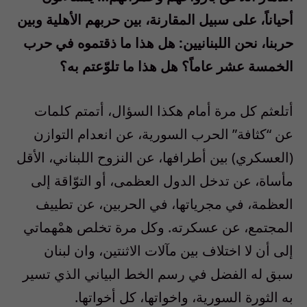
أحياناً، على سبيل المقارنة، بين حربهم الأهلية وبين
حربنا، نحن اللبنانيين: هل هذا ما ذقتموه في حرب
الخمسة عشر عاماً؟ هل هذا ما تلوّعتم به؟
أتلعثم كل مرة أمام هكذا السؤال، أتمتم كلمات
عن “كثافة” الحرب السورية، عن انعدام التوازن
(العسكري) بين أطرافها، عن النزوح اللبناني، الأقل
مأساة، عن تدخل الدول العظمى، أو التوّاقة إلى
العظمة، في مجرياتها، في الحربين، عن تطييف
المجتمع، عن عسكرته. وكل مرة تخلص همْهماتي
إلى أن لا اختلاف بين مآلات الاثنتين، وان لبنان
سبق له الفضل في رسم الخط البياني الذي تسير
به الثورة السورية، واخواتها، كل أخواتها.