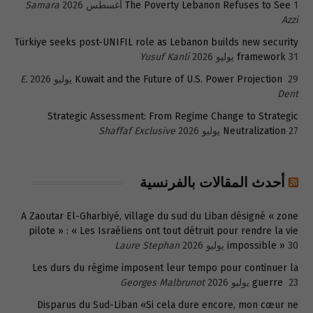
1 أغسطس 2026
The Poverty Lebanon Refuses to See
Samara
Azzi
Türkiye seeks post-UNIFIL role as Lebanon builds new security
31 يوليو 2026
framework
Yusuf Kanli
29 يوليو 2026
Kuwait and the Future of U.S. Power Projection
E.
Dent
Strategic Assessment: From Regime Change to Strategic
27 يوليو 2026
Neutralization
Shaffaf Exclusive
أحدث المقالات بالفرنسية
A Zaoutar El-Gharbiyé, village du sud du Liban désigné « zone
pilote » : « Les Israéliens ont tout détruit pour rendre la vie
30 يوليو 2026
impossible »
Laure Stephan
Les durs du régime imposent leur tempo pour continuer la
23 يوليو 2026
guerre
Georges Malbrunot
Disparus du Sud-Liban «Si cela dure encore, mon cœur ne