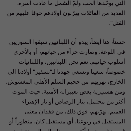
التي يوحّدها الحب ولمّ الشمل ما عادت أسرة.
العديد من العائلات يهرّبون أولادهم خوفا عليهم من
القتل”.
حسناً، هنا أيضاً، يبدو أن اللبنانيين سبقوا السوريين
في اللوعة، وصارت جزاًء من حياتهم، أو بالأحرى
أسلوب حياتهم. نعم نحن اللبنانيين، واللبنانيات
خصوصاً، سعينا ونسعى جهدنا لـ”تسفير” أولادنا الى
الخارج، نهربهم من جحيم السلم الأهلي المغشوش،
ومن هستيرية بعض تعبيراته الأمنية، حيث الموت
أكثر من محتمل، بنار الرصاص أو نار الإهتراء
العميم. نهرّبهم، فوق ذلك، من فقدان معنى
المستقبل في ربوعنا، أي مستقبل كان، منظوراً أو