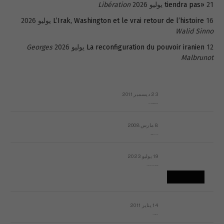
21 يوليو 2026
tiendra pas»
Libération
16 يوليو 2026
L’Irak, Washington et le vrai retour de l’histoire
Walid Sinno
12 يوليو 2026
La reconfiguration du pouvoir iranien
Georges
Malbrunot
23 ديسمبر 2011
عائلة المهندس طارق الربعة: أين دولة القانون والموسسات؟
8 مارس 2008
رسالة مفتوحة لقداسة البابا شنوده الثالث
19 يوليو 2023
إشكاليات التقويم الهجري، وهل يجدي هذا التقويم أيُ نفع؟
14 يناير 2011
ماذا يحدث في ليبيا اليوم الجمعة؟