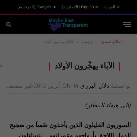
العربية
English
(
الإنجليزية
)
Français
(
الفرنسية
)
»
أنت الآن تتصفح:
الرئيسية
الآباء يهجِّرون الأولاد
الآباء يهجِّرون الأولاد
بواسطة
دلال البزري
14 أبريل 2013
ON
غير مصنف
(الى هيفاء البيطار)
السوريون القليلون الذين يأخذون نفَساَ من ضجيج
الدمار اللاحق بأرواحهم وعمرانهم… يتساءلون