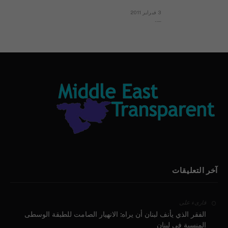
3 فبراير 2011
بيان الأقباط وحتمية التغيير ودعوة للتوقيع
آخر التعليقات
على
قارىء
الفقر الذي يأنف لبنان أن يراه: الانهيار الصامت للطبقة الوسطى
المنسية في لبنان