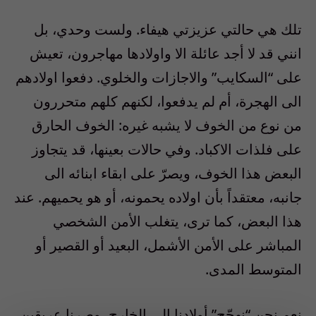
تلك هي حالتي عزيزتي هيفاء. ولست وحدي، بل
انني قد لا أجد عائلة الا واولادها مهاجرون، تعيش
على “السكايب” والاجازات والخلوي. دفعوا اولادهم
الى الهجرة، أم لم يدفعوا، لكنهم كلهم متحررون
من نوع من الخوف لا يشبه غيره: الخوف الحارق
على فلذات الاكباد. وفي حالات بعينها، قد يتجاوز
البعض هذا الخوف، ويصرّ على ابقاء ابنائه الى
جانبه، معتقداً بأن اولاده يحمونه، أو هو يحميهم. عند
هذا البعض، كما ترى، يتغلب الأمن الشخصي
المباشر على الأمن الأشمل، البعيد أو القصير أو
المتوسط المدى.
نعم نحن “نهجّج” أولادنا الى الخارج، وصرنا عريقين