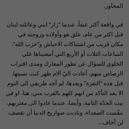
المجاور.
في واقعة أكثر عنفاً، عندما “زار” ابني وعائلته لبنان
قبل اكثر من عام، علق هو وأولاده وزوجته في
مكان قريب من اشتباكات الاحباش و”حزب الله”.
الساعات الثلاث أو الأربع التي أمضيناها على
الخلوي للسؤال عن تطور المعارك ومدى اقتراب
الرصاص منهم، أعادت اليّ آلام ظهر كنت نسيتها.
قبل هذه “النقزة” وبعدها، لم أجد طريقي الى النوم
الا بعد التأكد من انهم كلهم بالقرب مني، هنا، او في
بيت الجدّة الثانية. وأيضا، عندما عادوا الى مغتربهم،
تنفّست الصعداء، وناديت صواريخ الدنيا أن تقصف،
لن أخاف…