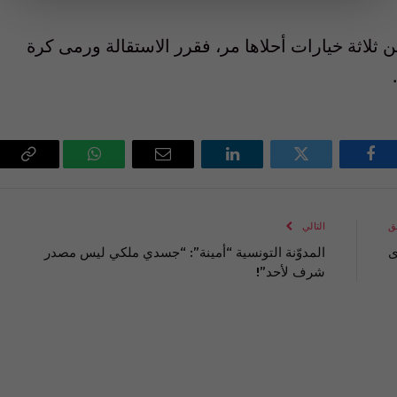
 ثلاثة خيارات أحلاها مر، فقرر الاستقالة ورمى كرة
فيسبوك
تويتر
لينكدإن
البريد
واتساب
Copy
الإلكتروني
Link
ق
التالي
ى
المدوّنة التونسية “أمينة”: “جسدي ملكي ليس مصدر
شرف لأحد”!