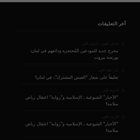
آخر التعليقات
على
فضيل حمّود - باريس
مخرج جديد للمودعين المُحتجزة ودائعهم في لبنان:
بورصة بيروت
على
بيار عقل
تعليقاً على شعار “العيش المشترك”.. في لبنان!
على
قارىء
“الأخبار” الشيوعية ـ الإسلامية و”رواية” اعتقال رياض
سلامة!
على
قارىء
“الأخبار” الشيوعية ـ الإسلامية و”رواية” اعتقال رياض
سلامة!