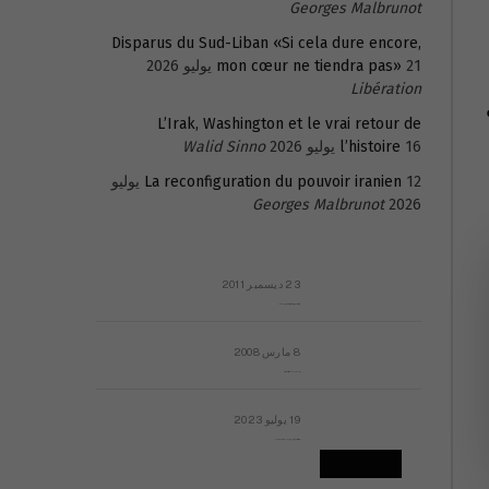
Georges Malbrunot
Disparus du Sud-Liban «Si cela dure encore,
21 يوليو 2026
mon cœur ne tiendra pas»
Libération
L’Irak, Washington et le vrai retour de
16 يوليو 2026
l’histoire
Walid Sinno
La reconfiguration du pouvoir iranien
12 يوليو
Georges Malbrunot
2026
23 ديسمبر 2011
عائلة المهندس طارق الربعة: أين دولة القانون والموسسات؟
8 مارس 2008
رسالة مفتوحة لقداسة البابا شنوده الثالث
19 يوليو 2023
إشكاليات التقويم الهجري، وهل يجدي هذا التقويم أيُ نفع؟