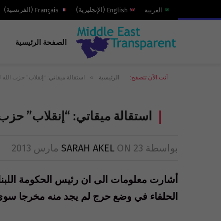
العربية
English
(
الإنجليزية
)
Français
(
الفرنسية
)
الصفحة الرئيسية
»
أنت الآن تتصفح:
الرئيسية
استقالة ميقاتي: “إنقلاب” حزب الله 
استقالة ميقاتي: “إنقلاب” حزب 
بواسطة
23 مارس 2013
ON
SARAH AKEL
أشارت معلومات الى ان رئيس الحكومة اللبن
الحلفاء في وضع حرج لم يجد منه مخرجا سوى ا