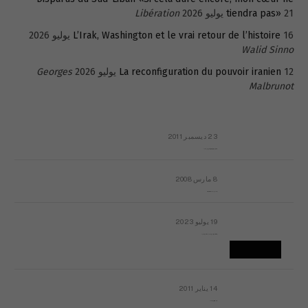
21 يوليو 2026
tiendra pas»
Libération
16 يوليو 2026
L’Irak, Washington et le vrai retour de l’histoire
Walid Sinno
12 يوليو 2026
La reconfiguration du pouvoir iranien
Georges
Malbrunot
23 ديسمبر 2011
عائلة المهندس طارق الربعة: أين دولة القانون والموسسات؟
8 مارس 2008
رسالة مفتوحة لقداسة البابا شنوده الثالث
19 يوليو 2023
إشكاليات التقويم الهجري، وهل يجدي هذا التقويم أيُ نفع؟
14 يناير 2011
ماذا يحدث في ليبيا اليوم الجمعة؟