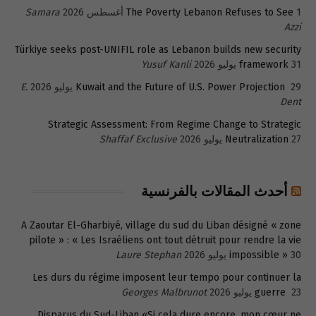
1 أغسطس 2026
The Poverty Lebanon Refuses to See
Samara
Azzi
Türkiye seeks post-UNIFIL role as Lebanon builds new security
31 يوليو 2026
framework
Yusuf Kanli
29 يوليو 2026
Kuwait and the Future of U.S. Power Projection
E.
Dent
Strategic Assessment: From Regime Change to Strategic
27 يوليو 2026
Neutralization
Shaffaf Exclusive
أحدث المقالات بالفرنسية
A Zaoutar El-Gharbiyé, village du sud du Liban désigné « zone
pilote » : « Les Israéliens ont tout détruit pour rendre la vie
30 يوليو 2026
impossible »
Laure Stephan
Les durs du régime imposent leur tempo pour continuer la
23 يوليو 2026
guerre
Georges Malbrunot
Disparus du Sud-Liban «Si cela dure encore, mon cœur ne