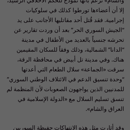
والشام» تزعم بأنها نموذج للحكم الأخلاقي الرشيد،
إلا أن أعضاءها تورطوا كذلك في سلوكيات
إجرامية. فقد قُتل أحد مقاتليها الأجانب على يد
“الجيش السوري الحر” بعد أن وردت تقارير عن
تحرشه جنسياً بالعديد من الأطفال في مدينة
“الدانا” الشمالية، وذلك وفقاً للسكان المقيمين
هناك. وفي مدينة تل أبيض في محافظة الرقة،
سرقت «الجماعة» سلال الطعام التي أعدتها
“وحدة تنسيق الدعم في الائتلاف الوطني السوري”
للمدنيين الذين يواجهون الصعوبات لأن المنظمة لم
تنسق تسليم السلال مع «الدولة الإسلامية في
العراق والشام».
وقد أثارت مثل هذه الانتهاكات حفيظة السوريين