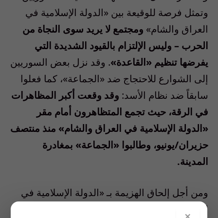
وتمثل فرصة للوقيعة بين «الدولة الإسلامية في
العراق والشام»
ومجتمع لا يريد سوى النجاة من
الحرب – وليس الإلتزام بالقيود الشديدة التي
يفرضها تنظيم «القاعدة»
. وقد نزل بعض السوريين
إلى الشوارع للاحتجاج ضد «الجماعة»، كما فعلوا
سابقاً ضد نظام الأسد:
وقد وقعت أكبر المظاهرات
في الرقة، حيث تجمع المتظاهرون أمام مقر
«الدولة الإسلامية في العراق والشام» منذ منتصف
حزيران/يونيو، وطالبوا «الجماعة» بمغادرة
المدينة.
ومن أجل إلحاق الهزيمة بـ «الدولة الإسلامية في
العراق والشام»، على واشنطن وشركائها زرع
×