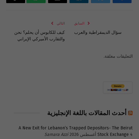
فيسبوك
تويتر
لينكدإن
البريد
واتساب
Copy
الإلكتروني
Link
السابق
التالي
سؤال الديمقراطية والعرب
كيف للكابوس أن يحلم؟ نحن
والتقارب الأميركي الإيراني
التعليقات مغلقة.
أحدث المقالات باللغة الإنجليزية
A New Exit for Lebanon’s Trapped Depositors- The Beirut
4 أغسطس 2026
Stock Exchange
Samara Azzi