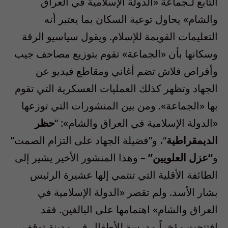
التابع لـجماعة «الدولة الإسلامية في العراق
والشام» يحاول توعية السكان بما يعتبر أنه
التعليمات القويمة للإسلام. ويقول سياسيو الرقة
وسكانها بأن «الجماعة» تقوم بتوزيع مصاحف جيب
وأقراص فلاش تضم أغاني ومقاطع فيديو عن
الجهاد وتظهر كذلك العمليات العسكرية التي تقوم
بها «الجماعة». ومن بين المنشورات التي توزعها
«الدولة الإسلامية في العراق والشام»: “
حظر
الديمقراطية
“، و”فضيلة الجهاد على التزام الصمت”
و
“عزل العلويين”
– وهذا المنشور الأخير يشير إلى
الطائفة الأقلية التي تنتمي إلها عشيرة الرئيس
بشار الأسد. ولم تقصر «الدولة الإسلامية في
العراق والشام» اهتمامها على البالغين. فقد
افتتحت مؤخراً مدرسة للأطفال في مدينة توقف