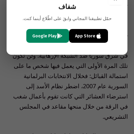
حلفاء محليين يدعون إلى طرد تنظيم «القاعدة».
شفاف
ويمثل دعم “الصحوة القبلية” إحدى الخيارات، وذلك
حمّل تطبيقنا المجاني وابقَ على اطّلاع أينما كنت.
على غرار الحركة التي ساعدت على إخضاع تنظيم
«القاعدة في العراق» بحلول عام 2009 – الأمر
Google Play
App Store
الذي أدى إلى إثارة عداء الشبكات القبلية القوية
في شرق سوريا ضد الشبكة الإرهابية. ولن تكون
تلك المرة الأولى التي يعمل فيها شخص ما على
استمالة القبائل: فخلال الانتخابات البرلمانية
السورية عام 2007، اضطر نظام الأسد إلى
استرضاء العشائر التي كانت تقوم بأعمال شغب
في الرقة من خلال منحها مقاعد في المجلس
التشريعي.