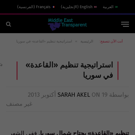
العربية
English
(
الإنجليزية
)
Français
(
الفرنسية
)
»
أنت الآن تتصفح:
الرئيسية
استراتيجية تنظيم «القاعدة» في سوريا
استراتيجية تنظيم «القاعدة»
في سوريا
بواسطة
19 أكتوبر 2013
ON
SARAH AKEL
غير مصنف
تنظيم «القاعدة» يجتاح شمال سوريا
. ففي الشهر