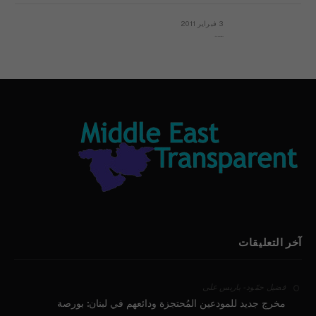
3 فبراير 2011
بيان الأقباط وحتمية التغيير ودعوة للتوقيع
آخر التعليقات
على
فضيل حمّود - باريس
مخرج جديد للمودعين المُحتجزة ودائعهم في لبنان: بورصة