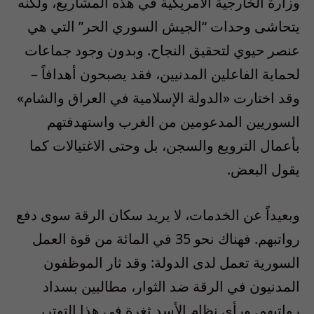
وزارة الخارجية الأمريكية في هذه المشاريع، ولكنه
يتحاشى وحدات “الجيش السوري الحر” التي هي
عنصر حيوي لتحقيق النجاح. وبدون وجود جماعات
لحماية الفاعلين المدنيين، فقد يصبحون أهدافاً –
وقد اختارت «الدولة الإسلامية في العراق والشام»
السوريين المدعومين من الغرب واستهدفتهم
بأعمال الترويع والسجن، بل وحتى الاغتيالات كما
يقول البعض.
وبعيداً عن الخدمات، لا يريد سكان الرقة سوى دفع
رواتبهم. فهناك نحو 35 في المائة من قوة العمل
السورية تعمل لدى الدولة: وقد ثار الموظفون
المدنيون في الرقة ضد الثوار، مطالبين بسداد
رواتبهم. ورأى نظام الأسد ثغرة في هذا التوتر،