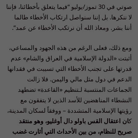
صوتي في 30 تموز/يوليو “فيما يتعلق بأخطائنا، فإننا
لا ننكرها. بل إننا سنواصل ارتكاب الأخطاء طالما
أننا بشر. ومعاذ الله أن نرتكب الأخطاء عن عمد”.
ومع ذلك، فعلى الرغم من هذه الجهود والمساعي،
أثبتت «الدولة الإسلامية في العراق والشام» عدم
قدرتها على تجنب الأخطاء التي تسببت في فقدانها
الدعم في دول مثل مالي واليمن. فلا زالت
الجماعات المنتسبة لـتنظيم «القاعدة» تضطهد
النشطاء المناهضين للأسد الذين لا يتفقون مع
رؤيتها الإسلامية المتشددة – ووفقاً لسكان المدينة،
ك
ان اعتقال القس باولو دال أوغليو، وهو منتقد
صريح للنظام، من بين الأحداث التي أثارت غضب