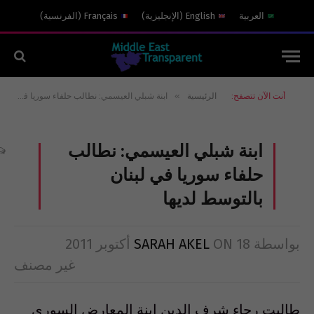
العربية
English
(
الإنجليزية
)
Français
(
الفرنسية
)
»
أنت الآن تتصفح:
الرئيسية
ابنة شبلي العيسمي: نطالب حلفاء سوريا في لبنان بالتوسط لديها
ابنة شبلي العيسمي: نطالب
حلفاء سوريا في لبنان
بالتوسط لديها
بواسطة
18 أكتوبر 2011
ON
SARAH AKEL
غير مصنف
طالبت رجاء شرف الدين ابنة المعارض السوري