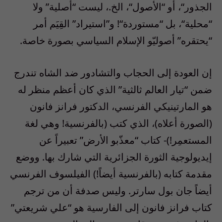
الجذور
“
، أو
“
الأصول
“
، الخ
.
، ليست
“
أصلية
”
ولا
“
محلية
“
، بل
“
مستوردة
“! و”استيراد” القِيَم أمر
“يحتقره” أصوليّو الإسلام السياسي بصورة خاصة.
إن العودة إلى الحجاب والتشادور ضد الشاه تندرج
ضمن
“
تيار العالم ثالثية
”
الذي كان أعظم منظر له
هو المارتينيكي الفرنسي، الدكتور فرانز فانون
(الصورة أعلاه)، الذي كتب
(
بالفرنسية
! وهي لغة
المستعمِر!)-
كتاب
“
معذّبو الأرض
”
تعبيراً عن
إيديولوجية الثورة الجزائرية التي شارك بها
.
ووضع
مقدمة كتابه
(
بالفرنسية أيضاً
!)
الفيلسوف الفرنسي
أيضاً جان بول سارتر
.
وليس صدفة أن من ترجم
كتاب فرانز فانون إلى الفارسية هو
“
علي شريعتي
”