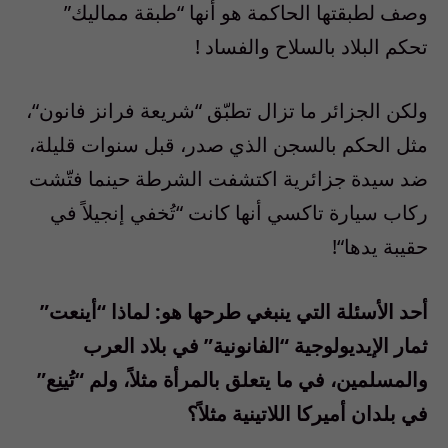
وصف لطبقتها الحاكمة هو أنها
“
طبقة مماليك
”
تحكم البلاد بالسلاح والفساد
!
ولكن الجزائر ما تزال تطبّق
“
شريعة فرانز فانون
“
،
مثل الحكم بالسجن الذي صدر، قبل سنوات قليلة،
ضد سيدة جزائرية اكتشفت الشرطة حينما فتّشت
ركاب سيارة تاكسي أنها كانت
“
تُخفي إنجيلاً في
حقيبة يدها
“!
أحد الأسئلة التي ينبغي طرحها هو
:
لماذا
“
أينعت
”
ثمار الإيديولوجية
“
الفانونية
”
في بلاد العرب
والمسلمين، في ما يتعلق بالمرأة مثلاً، ولم
“
تُينِع
”
في بلدان أميركا اللاتينية مثلاً؟