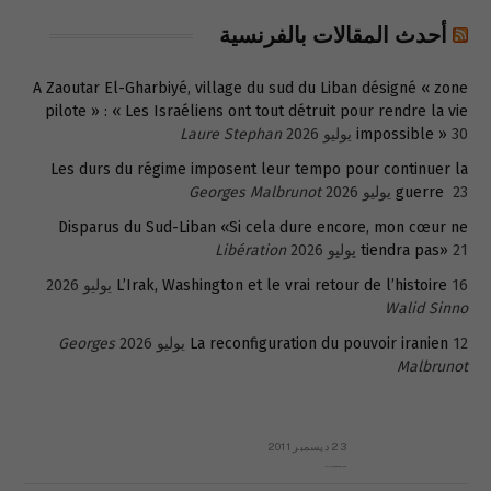
أحدث المقالات بالفرنسية
A Zaoutar El-Gharbiyé, village du sud du Liban désigné « zone
pilote » : « Les Israéliens ont tout détruit pour rendre la vie
30 يوليو 2026
impossible »
Laure Stephan
Les durs du régime imposent leur tempo pour continuer la
23 يوليو 2026
guerre
Georges Malbrunot
Disparus du Sud-Liban «Si cela dure encore, mon cœur ne
21 يوليو 2026
tiendra pas»
Libération
16 يوليو 2026
L’Irak, Washington et le vrai retour de l’histoire
Walid Sinno
12 يوليو 2026
La reconfiguration du pouvoir iranien
Georges
Malbrunot
23 ديسمبر 2011
عائلة المهندس طارق الربعة: أين دولة القانون والموسسات؟