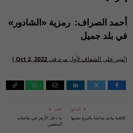
أحمد الصراف: رمزية «الشادور»
في بلد جميل
(نُشِر على الشفاف لأول مرة في
Oct 2, 2022 )
فيسبوك
تويتر
لينكدإن
البريد
واتساب
Copy
الإلكتروني
Link
السابق
التالي
كِلاهُما ينادي صاحِبَهُ بالنَبرةِ نفسها
ما دخل الأزهر في نقاشات
المثقفين