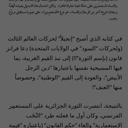
في كتابه الذي أصبح
“
إنجيلاً
”
لحركات العالم الثالث
(
ولحركات
“
السود
”
في الولايات المتحدة
)
دعا فرانز
فانون
(
بإسم الثورة
“!!)
إلى نبذ القيم الغربية، بما
فيها المسيحية نفسها باعتبارها
“
دين الرجل
الأبيض
“
، والعودة إلى القيم
“
الوطنية
“
، وخصوصاً
منها
“
العنف
“!
بالنتيجة، انتصرت الثورة الجزائرية على المستعمِر
الفرنسي، وكان أول ما فعلته طرد
“
النُخَب
الإستعمارية
”
وإلغاء
“
حكم القانون
” (
باعتباره
“
قيمة