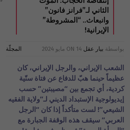
إنتفاضة الحجاب: الموت
الثاني لـ”فرانز فانون”
وانبعاث.. “المشروطة”
الإيرانية!
بواسطة
بيار عقل
14 مايو 2024
ON
المجلّة
الشعب الإيراني، والرجل الإيراني، كان
عظيماً حينما هبّ للدفاع عن فتاة سنّية
كردية، أي تجمع بين “مصيبتين” حسب
إيديولوجية الإستبداد الديني لـ”ولاية الفقيه
الشيعي”! لست متأكداً إذا كان “الرجل
العربي” سيقف هذه الوقفة الجبارة مع