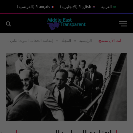
العربية
English
(
الإنجليزية
)
Français
(
الفرنسية
)
»
»
أنت الآن تتصفح:
الرئيسية
المجلّة
إنتفاضة الحجاب: الموت الثاني لـ”فرانز فانون” وانبعاث.. “المشروطة” الإيرانية!