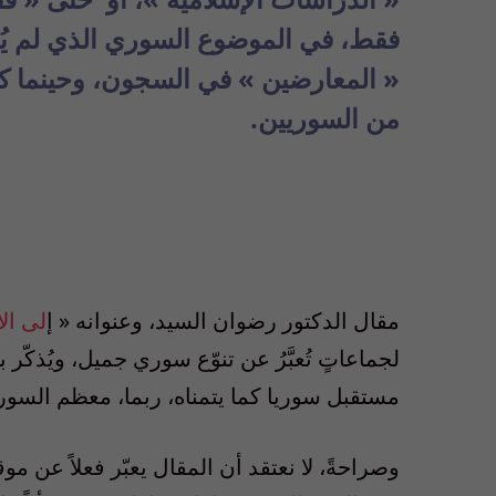
فقط، في الموضوع السوري الذي لم يُع
« المعارضين » في السجون، وحينما كا
من السوريين.
مقال الدكتور رضوان السيد، وعنوانه
«
إ
لى ال
لجماعاتٍ تُعبَّرُ عن تنوّع سوري جميل، ويُذكّر بـ
مستقبل سوريا كما يتمناه، ربما، معظم السور
وصراحةً، لا نعتقد أن المقال يعبّر فعلاً عن م