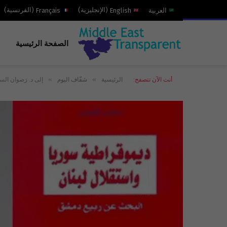
العربية
English
(
الإنجليزية
)
Français
(
الفرنسية
)
الصفحة الرئيسية
»
»
أنت الآن تتصفح:
الرئيسية
شفّاف اليوم
إلى د. رَضوان السيّ