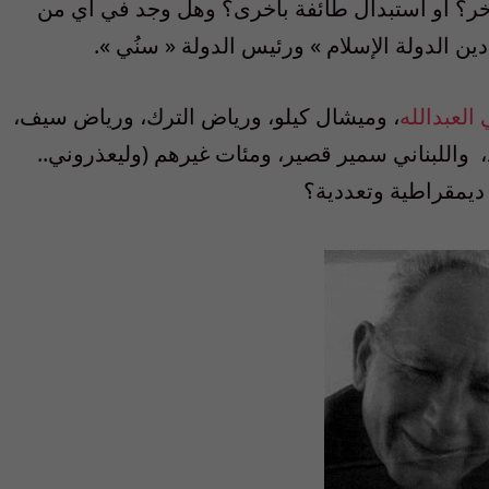
آخر؟ او استبدال طائفة بأخرى؟ وهل وجد في أي من
دين الدولة الإسلام
»
ورئيس الدولة
«
سنُي
».
العبدالله
، وميشال كيلو، ورياض الترك، ورياض سيف،
د، واللبناني سمير قصير، ومئات غيرهم (وليعذروني..
 ديمقراطية وتعددية؟