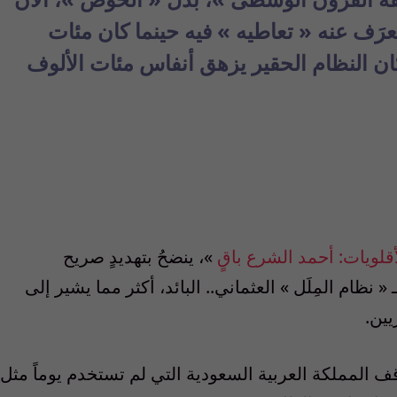
رَف عنه « تعاطيه » فيه حينما كان مئات
ن النظام الحقير يزهق أنفاس مئات الألوف
أقلويات
:
أحمد الشرع باقٍ
»
، ينضحُ بتهديدٍ صريح
«
نظام المِلَل
»
العثماني
..
البائد، أكثر مما يشير إلى
يين
.
وقف المملكة العربية السعودية التي لم تستخدم يوماً مثل