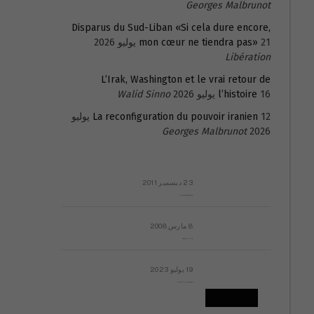
Georges Malbrunot
Disparus du Sud-Liban «Si cela dure encore,
21 يوليو 2026
mon cœur ne tiendra pas»
Libération
L’Irak, Washington et le vrai retour de
16 يوليو 2026
l’histoire
Walid Sinno
La reconfiguration du pouvoir iranien
12 يوليو
Georges Malbrunot
2026
23 ديسمبر 2011
عائلة المهندس طارق الربعة: أين دولة القانون والموسسات؟
8 مارس 2008
رسالة مفتوحة لقداسة البابا شنوده الثالث
19 يوليو 2023
إشكاليات التقويم الهجري، وهل يجدي هذا التقويم أيُ نفع؟