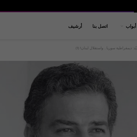
أبواب
اتصل بنا
أرشيف
د: ديمقراطية سوريا.. واستقلال لبنان! (1)