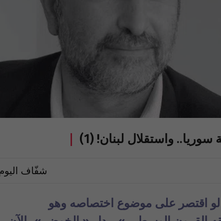
سوريا.. واستقلال لبنان! (1)
شفّاف اليوم
د لو اقتصر على موضوع اختصاصه وهو
قه القرون الوسطى »، بدل « الخوض »، الآن