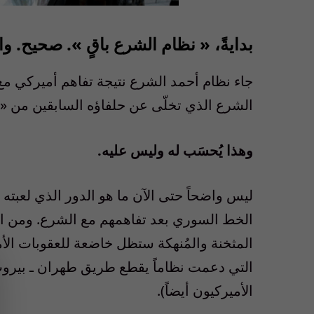
بدايةً،
«
نظام الشرع باقٍ
».
صحيح
.
وا
جاء نظام أحمد الشرع نتيجة تفاهم أميركي مع
الشرع الذي تخلّى عن حلفاؤه السابقين من
«
وهذا يُحسَب له وليس عليه
.
ليس واضحاً حتى الآن ما هو الدور الذي لعبته 
الخط السوري بعد تفاهمهم مع الشرع
.
ومن ال
المثخنة والمُنهكة ستظل خاضعة للعقوبات الأم
التي دعمت نظاماً يقطع طريق طهران ـ بيروت
الأميركيون أيضاً
).