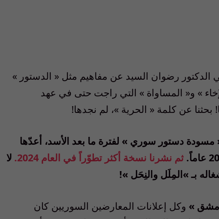
ي الدكتور رضوان السيد عن مفاهيم مثل
«
الدستور
»
خاء
»
و
«
المساواة
»
التي راجت حتى في عهد
!
بحثنا عن كلمة
«
الحرية
»
، لم نجدها
!
مسودة دستور سوري
»
لفترة ما بعد الأسد، أعدّها
عاماً
.
ثم نشرنا نسخة أكثر تطوّراً في العام
2024.
لا
اله بـ
»
المِلَل والنِحَل
»!
دمشق
»
وكل إعلانات المعارضين السوريين كان