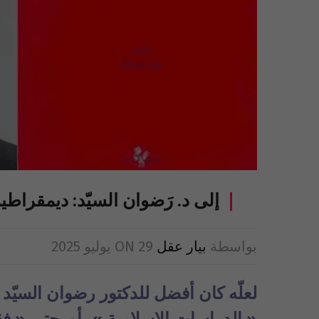
إلى د. رَضوان السيّد: ديمقراطية 
بواسطة
بيار عقل
29 يوليو 2025
ON
لعلّه كان أفضل للدكتور رضوان السيّ
« الدراسات الإسلامية »، أو حتى « ف