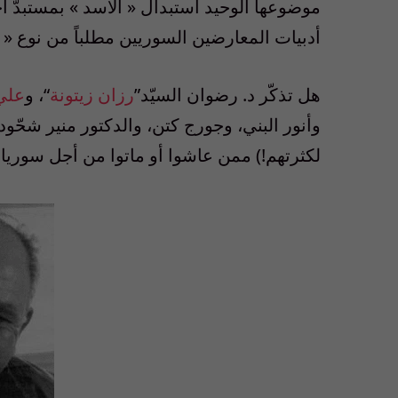
موضوعها الوحيد استبدال
«
الأسد
»
بمستبدّ 
أدبيات المعارضين السوريين مطلباً من نوع
«
هل تذكّر د. رضوان السيّد”
رزان زيتونة
“، و
علي 
وأنور البني، وجورج كتن، والدكتور منير شحّو
لكثرتهم!) ممن عاشوا أو ماتوا من أجل سوريا