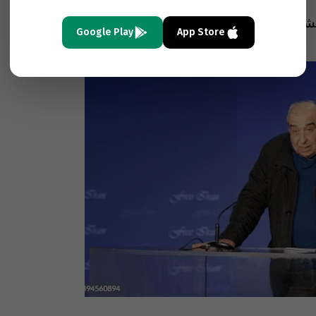
لشرع
!
حتى إسرائيل
!
Google Play
App Store