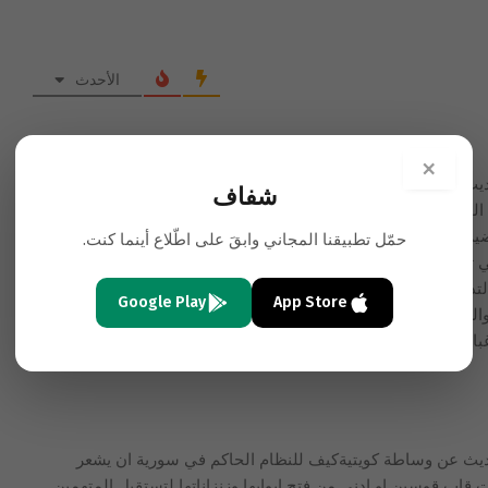
الأحدث
×
يث عن وساطة كويتيةان المليشيات الطائفية والعرقية يقودها رؤوس
شفاف
القضية الفلسطينية استغلت لتدمير الشباب ان ابن لادن ومشعل
ية لتدمير الشباب والامة. الم يسال احدكم لماذا مشعل (حماس) في
حمّل تطبيقنا المجاني وابقَ على اطّلاع أينما كنت.
لم وتتحكم اسرائيل وامريكا بماذا تريد حماس ان تعمل من
دمير الشباب ونحرهم والقضاء على الشعب الفلسطيني واثبات انهم
Google Play
App Store
شي والسوري المخابراتي يعقدون صفقات ومسرحيات سرية ولا يستطيع
غباء وشعارات وانتحارات
…
قراءة المزيد ..
ديث عن وساطة كويتيةكيف للنظام الحاكم في سورية ان يشعر
ت قاب قوسين او ادنى من فتح ابوابها وزنزاناتها لتستقبل المتهمين