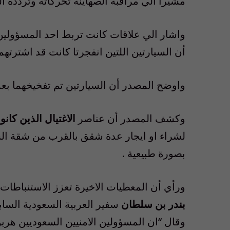
مشيرا الي مراقبة الصهاينة تحركاته وتردده ال
واشار الي علاقات كانت تربط احد المسؤولي
أن السيارتين اللتين انفجرتا كانت قد اشترتهم
واوضح المصدر أن السيارتين تم تفخيخهما بعد
وكشف المصدر أن عناصر
الاغتيال الذين كا
لشراء او ايجار عدة شقق بالقرب من شقة ال
بصورة طبيعية .
ورأي أن المعطيات الاخيرة تعزز الاستنباطا
بندر بن سلطان
سفير العربية السعودية الساب
وقال “ان المسؤولين الامنيين السعوديين هربوا