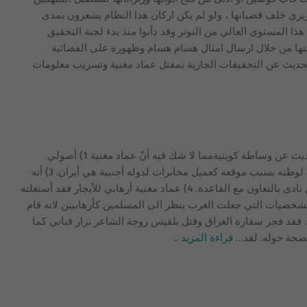
يري خلف قضبانها ، ولو لم يكن اركان هذا النظام يشعرون بمدى
هذا المستوى العالي من التوتر وقد دأبوا منذ بدء لجنة التحقيق
ها من خلال ارسال امثال هسام هسام وظهوره على الفضائية
لحديث عن التحقيقات الجارية بمقتل عماد مغنية وتسريب معلومات
إلقاء المسؤولية على بندر بن سلطان وحديث عن وساطة كويتيةمما لا شك فيه أنّ عماد مغنية 1) أصولي
مرتبط بنظام أيران عقائديا. 2) عميل خائن لوطنه بسبب موقعه كعميل مخابرات لدوله أجنبية هي أيران. 3) أنه
أرهابي من الطراز الأول وهو الذي أول من نادى بالتعاون مع القاعدة. 4) عماد مغنية أرهابي للأيجار فقد أستغلته
ميل مزدوج. 5) وهو احد الشخصيات التي جعلت الغرب ينظر الى المسلمين كأرهابيين لانه قام
. فقد فجر سفارة العراق وقتل بلقيس زوجة الشاعر نزار قباني كما
ضجة حوله. لقد
…
قراءة المزيد ..