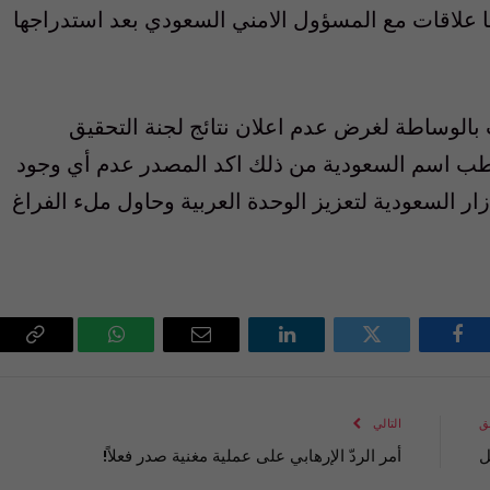
 علاقات مع المسؤول الامني السعودي بعد استدراجها
بالوساطة لغرض عدم اعلان نتائج لجنة التحقيق
شطب اسم السعودية من ذلك اكد المصدر عدم أي وجود
ر السعودية لتعزيز الوحدة العربية وحاول ملء الفراغ
فيسبوك
تويتر
لينكدإن
البريد
واتساب
Copy
الإلكتروني
Link
ق
التالي
ل
أمر الردّ الإرهابي على عملية مغنية صدر فعلاً!