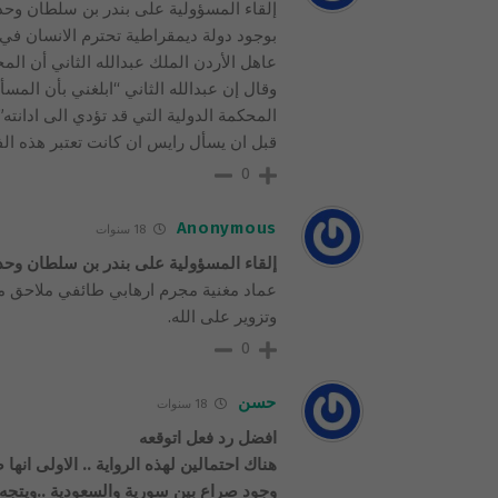
إلقاء المسؤولية على بندر بن سلطان وحد
بوجود دولة ديمقراطية تحترم الانسان في 
عاهل الأردن الملك عبدالله الثاني أن ال
وقال إن عبدالله الثاني “ابلغني بأن الم
المحكمة الدولية التي قد تؤدي الى ادانته
قبل ان يسأل رايس ان كانت تعتبر هذه ال
0
Anonymous
18 سنوات
إلقاء المسؤولية على بندر بن سلطان وح
وتزوير على الله.
0
حسن
18 سنوات
افضل رد فعل اتوقعه
هناك احتمالين لهذه الرواية .. الاولى انها
وجود صراع بين سورية والسعودية ..ويتجه ن