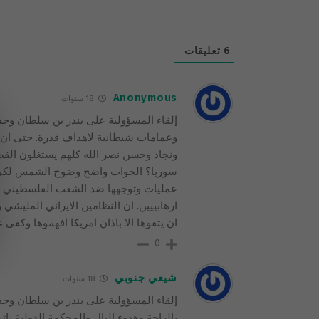
6
تعليقات
Anonymous
18 سنوات
إلقاء المسؤولية على بندر بن سلطان وحد
وعمامات شيطانية لاهداف قذرة. حتى ان 
ونجاد وحسن نصر الله كلهم يستغلون القض
سوريا؟ الجواب واضح وضوح الشمس لكي تع
عمليات وتوجهها ضد الشعب الفلسطيني لت
ارهابييين. ان النظامين الايراني الملي
ان يتفوها الا باذان امريكا افهموها وكفى 
0
شيعي جنوبي
18 سنوات
إلقاء المسؤولية على بندر بن سلطان وح
بالراحة وهدوء البال والمحكمة الدولية بات