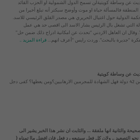
يث عن وساطة كويتيةلن تسمح الدول الشمولية او الحزب القائد
المنطقة فالمسألة حياة او موت وأوضح سبكتر أنه تبلغ أخيرا من
محكمة الدولية حول اغتيال الحريري هي مصدر القلق الرئيسي للاسد.
سألة التي تشغل بال الرئيس بشار الاسد الى اقصى حد هي عمل
”. وقال ان العاهل الاردني “تحدث عن امكانية ادراج ذلك ضمن حل”
فكرة “جديرة بالبحث”. وردت رايس “أعرف انهم
…
قراءة المزيد ..
ديث عن وساطة كويتية
عماد مغنية مجرم ارهابي طائفي ملاحق من 42 دولة فهل الشهادة للمجرمين الارهابيين؟ومن يعطها؟ كفى دجل
 صحيحة والثانية انها ملفقة … والثابت ان نشر هذا الخبر يشير الى
حو التصعيد .. ولان كل فعل سيتبعه رد فعل فان افضل ماا تمناه (