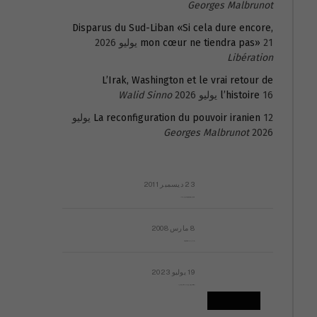
Georges Malbrunot
Disparus du Sud-Liban «Si cela dure encore,
21 يوليو 2026
mon cœur ne tiendra pas»
Libération
L’Irak, Washington et le vrai retour de
16 يوليو 2026
l’histoire
Walid Sinno
La reconfiguration du pouvoir iranien
12 يوليو
Georges Malbrunot
2026
23 ديسمبر 2011
عائلة المهندس طارق الربعة: أين دولة القانون والموسسات؟
8 مارس 2008
رسالة مفتوحة لقداسة البابا شنوده الثالث
19 يوليو 2023
إشكاليات التقويم الهجري، وهل يجدي هذا التقويم أيُ نفع؟