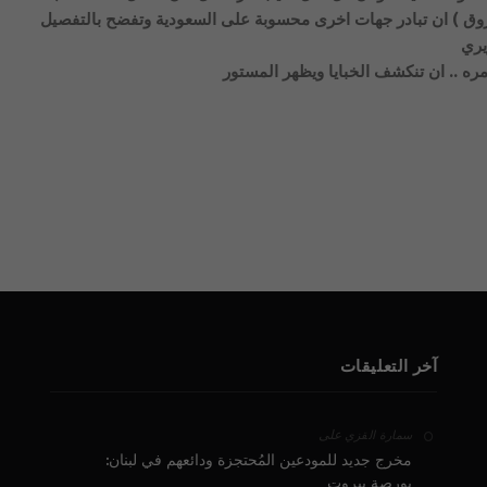
ق ) ان تبادر جهات اخرى محسوبة على السعودية وتفضح بالتفصيل
يري
ره .. ان تنكشف الخبايا ويظهر المستور
آخر التعليقات
على
سمارة القزي
مخرج جديد للمودعين المُحتجزة ودائعهم في لبنان:
بورصة بيروت