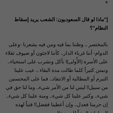
*
إ”ماذا لو قال السعوديون: الشعب يريد إسقاط
النظام”؟
بالمختصر .. وطننا بما فيه ومن فيه يشعرنا -وعلى
الدوام- أننا غرباء الدار.. كأننا لاجئون أو ضيوف ثقلاء
على الأسرة (الأُولى)! نأكل ونشرب على استحياء..
ونمتن كثيراً كلما طالت مدة البقاء .. عيب علينا
التبرم أو المطالبة أو الانتقاد.. فما على المحسنين
من سبيل!! ليس لنا من الأمر شيء.. وما لنا حق في
شيء.. وكثير علينا كل شيء.. ومنة علينا كل شيء..
إن حرمنا فعدل.. وإن أعطينا ففضل!! فتباً لهذه
المواطنة !! وتباً للعبودية!!