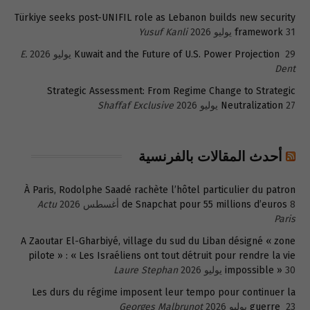
Türkiye seeks post-UNIFIL role as Lebanon builds new security
31 يوليو 2026
framework
Yusuf Kanli
29 يوليو 2026
Kuwait and the Future of U.S. Power Projection
E.
Dent
Strategic Assessment: From Regime Change to Strategic
27 يوليو 2026
Neutralization
Shaffaf Exclusive
أحدث المقالات بالفرنسية
À Paris, Rodolphe Saadé rachète l’hôtel particulier du patron
8 أغسطس 2026
de Snapchat pour 55 millions d’euros
Actu
Paris
A Zaoutar El-Gharbiyé, village du sud du Liban désigné « zone
pilote » : « Les Israéliens ont tout détruit pour rendre la vie
30 يوليو 2026
impossible »
Laure Stephan
Les durs du régime imposent leur tempo pour continuer la
23 يوليو 2026
guerre
Georges Malbrunot