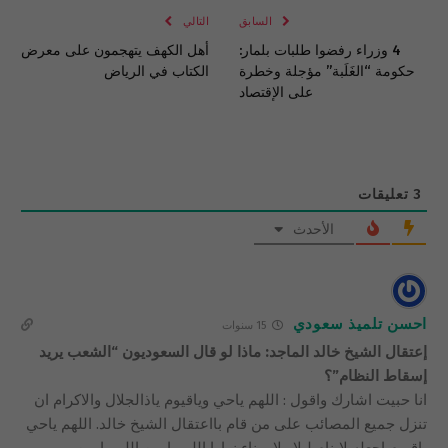
السابق
التالي
4 وزراء رفضوا طلبات بلمار:
أهل الكهف يتهجمون على معرض
حكومة “الغَلَبة” مؤجلة وخطرة
الكتاب في الرياض
على الإقتصاد
3
تعليقات
الأحدث
احسن تلميذ سعودي
15 سنوات
إعتقال الشيخ خالد الماجد: ماذا لو قال السعوديون “الشعب يريد
إسقاط النظام”؟
انا حبيت اشارك واقول : اللهم ياحي وياقيوم ياذالجلال والاكرام ان
تنزل جميع المصائب على من قام بااعتقال الشيخ خالد. اللهم ياحي
ياقيوم اجعله لاينام ليلا ولا يهناء نهارا اللهم امين اللهم امين ,