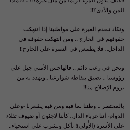
فكيف يكون المرء كريماً من مال غيره؟!! .. فلماذا
المن والأذى؟!!
وتكاد تنعدم الغيرة على مواطنينا إذا انتهكت
حقوقهم في الخارج .. ومن انتهكت حقوقه في
الداخل.. فلا يطمعن في النصرة على الخارج!!
ونحن في رعب دائم .. فالهاجس الأمني جبل على
رؤوسنا .. تضيق بنقاطه شوارعنا ..ويهدد به من
يروم الإصلاح منا!!
بالمختصر .. وطننا بما فيه ومن فيه يشعرنا -وعلى
الدوام- أننا غرباء الدار.. كأننا لاجئون أو ضيوف ثقلاء
على الأسرة (الأُولى)! نأكل ونشرب على استحياء..