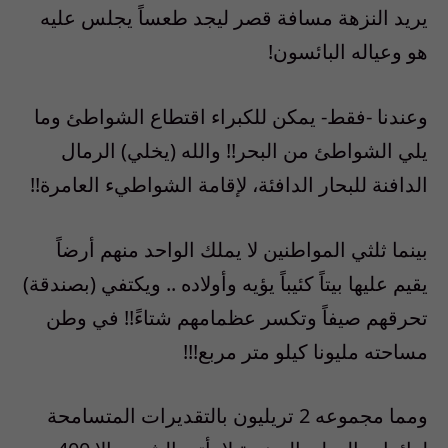
يريد النزهة مسافة قصر ليجد طعساً يجلس عليه
هو وعياله البائسون!
وعندنا -فقط- يمكن للكبراء اقتطاع الشواطئ وما
يلي الشواطئ من البحر!! والله (يخلي) الرمال
الدافنة للبحار الدافئة، لإقامة الشواطيء العامرة!!
بينما ثلثي المواطنين لا يملك الواحد منهم أرضاً
يقيم عليها بيتاً كئيباً يؤيه وأولاده .. ويكتفي (بصندقة)
تحرقهم صيفاً وتكسر عظمامهم شتاءً!! في وطن
مساحته مليونا كيلو متر مربع!!!
ومما مجموعه 2 تريليون بالتقديرات المتسامحة