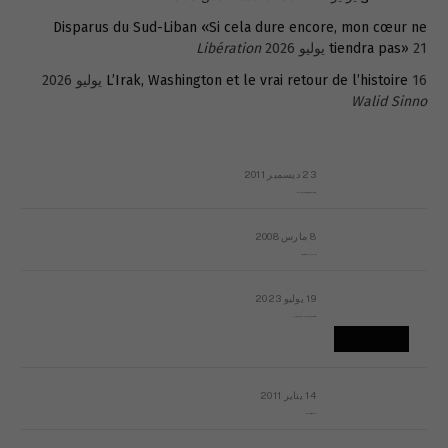
Disparus du Sud-Liban «Si cela dure encore, mon cœur ne
21 يوليو 2026
tiendra pas»
Libération
16 يوليو 2026
L’Irak, Washington et le vrai retour de l’histoire
Walid Sinno
23 ديسمبر 2011
عائلة المهندس طارق الربعة: أين دولة القانون والموسسات؟
8 مارس 2008
رسالة مفتوحة لقداسة البابا شنوده الثالث
19 يوليو 2023
إشكاليات التقويم الهجري، وهل يجدي هذا التقويم أيُ نفع؟
14 يناير 2011
ماذا يحدث في ليبيا اليوم الجمعة؟