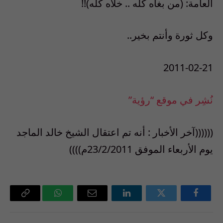
العامة: (من بغاه كله .. خلاه كله)!!
وكل ثورة وأنتم بخير..
2011-02-21
نُشِر في موقع “رؤية”
((((((آخر الأخبار : أنه تم اعتقال الشيخ خالد الماجد
يوم الأربعاء الموفق 23/2/2011م))))
فيسبوك
تويتر
لينكدإن
البريد
واتساب
Copy
الإلكتروني
Link