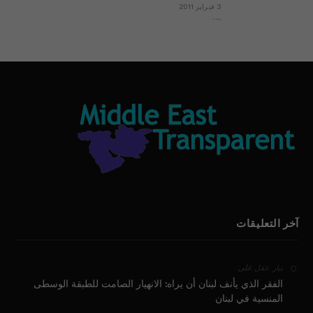
3 فبراير 2011
بيان الأقباط وحتمية التغيير ودعوة للتوقيع
آخر التعليقات
على
بيار عقل
الفقر الذي يأنف لبنان أن يراه: الانهيار الصامت للطبقة الوسطى
المنسية في لبنان