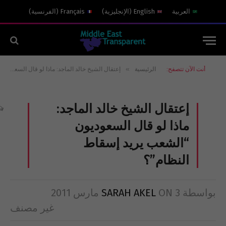
العربية
English
(
الإنجليزية
)
Français
(
الفرنسية
)
»
أنت الآن تتصفح:
الرئيسية
إعتقال الشيخ خالد الماجد: ماذا لو قال السعوديون “الشعب يريد إسقاط النظام”؟
إعتقال الشيخ خالد الماجد:
ماذا لو قال السعوديون
“الشعب يريد إسقاط
النظام”؟
بواسطة
3 مارس 2011
ON
SARAH AKEL
غير مصنف