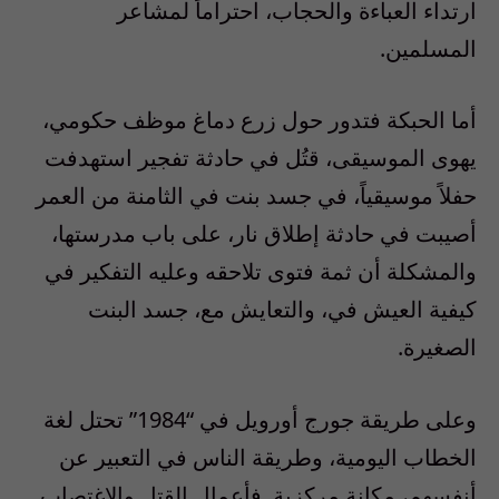
ارتداء العباءة والحجاب، احتراماً لمشاعر
المسلمين.
أما الحبكة فتدور حول زرع دماغ موظف حكومي،
يهوى الموسيقى، قتُل في حادثة تفجير استهدفت
حفلاً موسيقياً، في جسد بنت في الثامنة من العمر
أصيبت في حادثة إطلاق نار، على باب مدرستها،
والمشكلة أن ثمة فتوى تلاحقه وعليه التفكير في
كيفية العيش في، والتعايش مع، جسد البنت
الصغيرة.
وعلى طريقة جورج أورويل في “1984” تحتل لغة
الخطاب اليومية، وطريقة الناس في التعبير عن
أنفسهم، مكانة مركزية. فأعمال القتل والاغتصاب