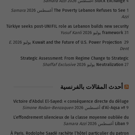
4 أغسطس 2026
Stock Exchange
Samara Azzi
1 أغسطس 2026
The Poverty Lebanon Refuses to See
Samara
Azzi
Türkiye seeks post-UNIFIL role as Lebanon builds new security
31 يوليو 2026
framework
Yusuf Kanli
29 يوليو 2026
Kuwait and the Future of U.S. Power Projection
E.
Dent
Strategic Assessment: From Regime Change to Strategic
27 يوليو 2026
Neutralization
Shaffaf Exclusive
أحدث المقالات بالفرنسية
Victoire d’Abdul El-Sayed: « conséquence directe du déluge
9 أغسطس 2026
d’Al-Aqsa »!!
Simone Rodan-Benzaquen
L’effondrement silencieux de la classe moyenne oubliée du
9 أغسطس 2026
Liban
Samara Azzi
À Paris, Rodolphe Saadé rachète l’hôtel particulier du patron