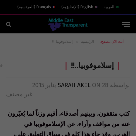
العربية
English
(
الإنجليزية
)
Français
(
الفرنسية
)
»
أنت الآن تتصفح:
الرئيسية
إسلاموفوبيا..!!
إسلاموفوبيا..!!
بواسطة
28 يناير 2015
ON
SARAH AKEL
غير مصنف
كتب مثقفون، وبينهم أصدقاء، أقيم وزناً لما يُعبّرون
عنه من مواقف وآراء، عن الإسلاموفوبيا في
الغرب. وقد جاء هذا كله في سياق التعليق على،