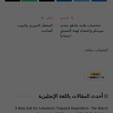
فيسبوك
تويتر
لينكدإن
البريد
واتساب
Copy
الإلكتروني
Link
السابق
التالي
شخصيات هامة تقاطع منتدى
المعتقل السوري والموت
موسكو واعتصام لهيئة التنسيق
الصامت
احتجاجاً
التعليقات مغلقة.
أحدث المقالات باللغة الإنجليزية
A New Exit for Lebanon’s Trapped Depositors- The Beirut