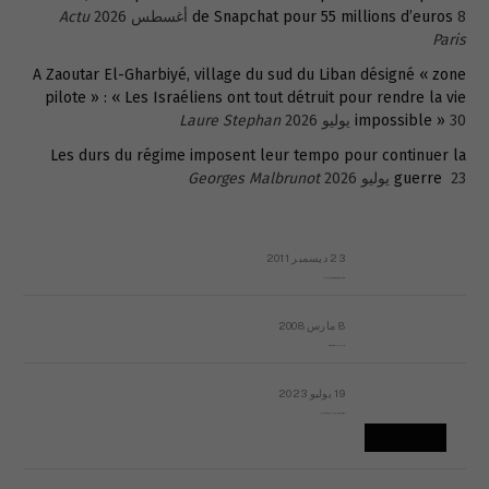
8 أغسطس 2026
de Snapchat pour 55 millions d’euros
Actu
Paris
A Zaoutar El-Gharbiyé, village du sud du Liban désigné « zone
pilote » : « Les Israéliens ont tout détruit pour rendre la vie
30 يوليو 2026
impossible »
Laure Stephan
Les durs du régime imposent leur tempo pour continuer la
23 يوليو 2026
guerre
Georges Malbrunot
23 ديسمبر 2011
عائلة المهندس طارق الربعة: أين دولة القانون والموسسات؟
8 مارس 2008
رسالة مفتوحة لقداسة البابا شنوده الثالث
19 يوليو 2023
إشكاليات التقويم الهجري، وهل يجدي هذا التقويم أيُ نفع؟