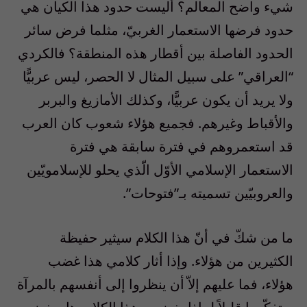
شيء واضح المعالم؟ أليست حدود هذا الكيان هي
حدود فرضها الاستعمار الغربيّ، مثلما فرض سائر
الحدود الفاصلة بين أقطار هذه المنطقة؟ فالكردي
“العراقي” على سبيل المثال لا الحصر، ليس عربيًّا
ولا يريد أن يكون عربيًّا، وكذلك الأمازيغ والبربر
والأقباط وغيرهم. فجميع هؤلاء شعوب كان العرب
قد استعمروهم في فترة سابقة هي فترة
الاستعمار الإسلامي الأوّل الّذي يحلو للإسلامويّين
والعروبيّين تسميته بـ”فتوحات”.
ما من شكّ في أنّ هذا الكلام سيثير حفيظة
الكثيرين من هؤلاء. وإذا أثار كلامي هذا غضب
هؤلاء، فما عليهم إلاّ أن ينظروا إلى أنفسهم بالمرآة