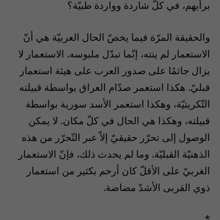
برأيهم، في كلّ شاردة وواردة طبيّة؟
والحقيقة المرّة فيما يخصّ الحال العربيّة هي أنّ
الاستعمار لم ينته، إنّما تبدّل ملبوسه. الاستعمار لا
يزال جاثمًا على صدور العرب على هيئة استعمار
قبليّ. هكذا استعمر صدّام العراق بواسطة قبيلته
التّكريتيّة، وهكذا استعمر الأسد سورية بواسطة
قبيلته، وهكذا هي الحال في كلّ مكان. لا يمكن
الوصول إلى تحرّر حقيقيّ إلاّ عبر التّحرّر من هذه
الذهنيّة القبليّة. وما لم يحدث ذلك، فإنّ الاستعمار
الغربيّ على الأقلّ كان أرحم بكثير من استعمار
ذوي القربى الأشدّ مضاضة.
*