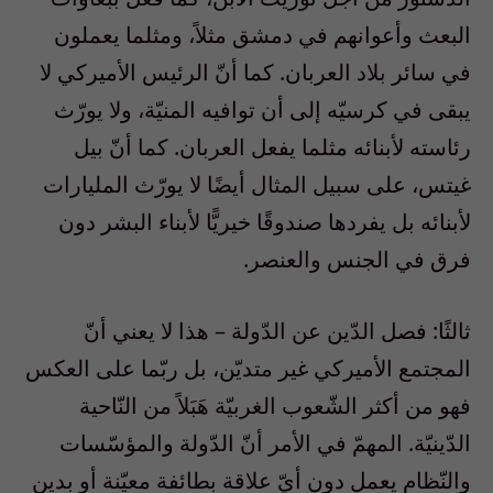
البعث وأعوانهم في دمشق مثلاً، ومثلما يعملون
في سائر بلاد العربان. كما أنّ الرئيس الأميركي لا
يبقى في كرسيّه إلى أن توافيه المنيّة، ولا يورّث
رئاسته لأبنائه مثلما يفعل العربان. كما أنّ بيل
غيتس، على سبيل المثال أيضًا لا يورّث المليارات
لأبنائه بل يفردها صندوقًا خيريًّا لأبناء البشر دون
فرق في الجنس والعنصر.
ثالثًا: فصل الدّين عن الدّولة – هذا لا يعني أنّ
المجتمع الأميركي غير متديّن، بل ربّما على العكس
فهو من أكثر الشّعوب الغربيّة هَبَلاً من النّاحية
الدّينيّة. المهمّ في الأمر أنّ الدّولة والمؤسّسات
والنّظام يعمل دون أيّ علاقة بطائفة معيّنة أو بدين