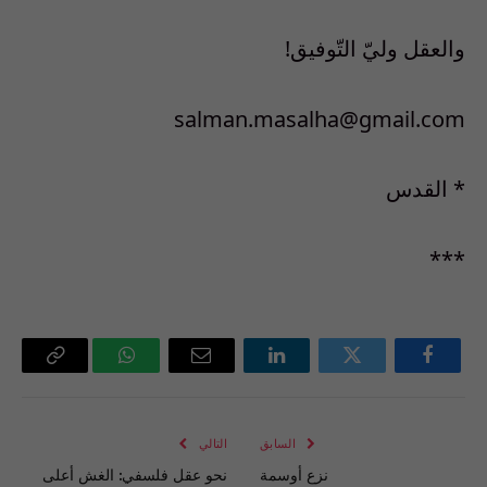
والعقل وليّ التّوفيق!
salman.masalha@gmail.com
* القدس
***
فيسبوك
تويتر
لينكدإن
البريد
واتساب
Copy
الإلكتروني
Link
السابق
التالي
نزع أوسمة
نحو عقل فلسفي: الغش أعلى