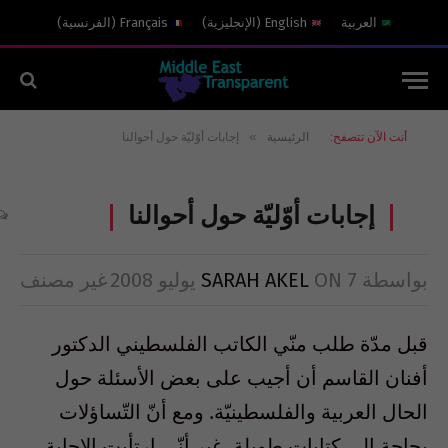
العربية
English
(
الإنجليزية
)
Français
(
الفرنسية
)
»
أنت الآن تتصفح:
الرئيسية
إجابات أوّليّة حول أحوالنا
إجابات أوّليّة حول أحوالنا
بواسطة
7 يوليو 2008
ON
SARAH AKEL
غير مصنف
قبل مدّة طلب منّي الكاتب الفلسطيني الدكتور
أفنان القاسم أن أجيب على بعض الأسئلة حول
الحال العربية والفلسطينيّة. ومع أنّ التّساؤلات
بحاجة إلى كتابات طويلة، غير أنّي ارتأيت الإجابة