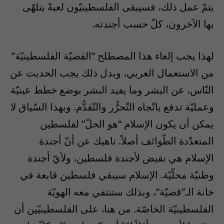
يتمّ عمل ذلك، فسيبقى الفلسطينيّون لعبةً يتلهّى
بها الآخرون، كلّ حسب أجندته.
لهذا يجب إلغاء هذا المصطلح “القضيّة الفلسطينيّة”
من الاستعمال العربي، وبدل ذلك يجب الحديث عن
النّاس، عن البشر وما يفيد البشر بوضع خطط عينيّة
وعمليّة تدفع باتّجاه التّحرُّر والتّقدُّم. وبهذا السّياق لا
يمكن أن يكون الإسلام “هو الحلّ” لفلسطين
المتعدّدة الطّوائف أصلاً. ناهيك عن أنّ أجندة
الإسلام هي نقيض لأجندة فلسطين، ولأيّ أجندة
وطنيّة محلّيّة. الإسلام سيبقي فلسطين قابعة في
خانة الـ”قضيّة”، وبذلك ستنتفي معه الهويّة
الفلسطينيّة الخاصّة. من هنا، على الفلسطينيّين أن