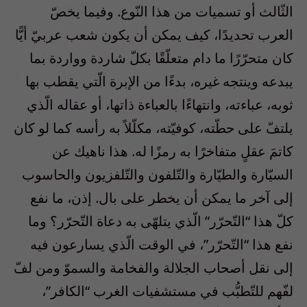
الثّالث أو تسميات من هذا النّوع. وفيما يخصّ
العرب تحديدًا، كيف يمكن أن يكون شعب عربيّ أيًّا
كان متحرّرًا ما دام متعلّقًا بكلّ شاردة وواردة بما
يبدعه وينتجه غيره، بدءًا من الإبرة الّتي يقطب بها
ثوبه، عباءته، وانتهاءًا بالعباءة ذاتها، أو عقاله الّذي
يلتفّ على حطّته، كوفيّته، مكلّلاً به رأسه كما لو كان
كاتمَ عقلٍ متفاخرًا به رمزًا له. هذا ناهيك عن
السيّارة والطيّارة والتّلفون والتّلفزيون والحاسوب
إلى آخر ما يمكن أن يخطر على بال. إذن، ما نفع
كلّ هذا “التّحرّر” الّذي يتلهّى به دعاة التّحرّر؟ وما
نفع هذا “التّحرّر”، في الوقت الّذي يسارعون فيه
إلى نقل أصحاب الجلالة والفخامة والسموّ ومن لفّ
لفّهم للتّطبُّب في مستشفيات الغرب “الكافر”،