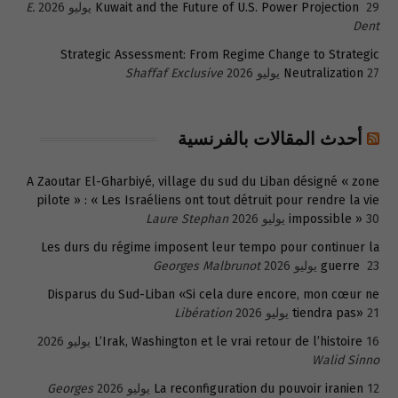
29 يوليو 2026
Kuwait and the Future of U.S. Power Projection
E.
Dent
Strategic Assessment: From Regime Change to Strategic
27 يوليو 2026
Neutralization
Shaffaf Exclusive
أحدث المقالات بالفرنسية
A Zaoutar El-Gharbiyé, village du sud du Liban désigné « zone
pilote » : « Les Israéliens ont tout détruit pour rendre la vie
30 يوليو 2026
impossible »
Laure Stephan
Les durs du régime imposent leur tempo pour continuer la
23 يوليو 2026
guerre
Georges Malbrunot
Disparus du Sud-Liban «Si cela dure encore, mon cœur ne
21 يوليو 2026
tiendra pas»
Libération
16 يوليو 2026
L’Irak, Washington et le vrai retour de l’histoire
Walid Sinno
12 يوليو 2026
La reconfiguration du pouvoir iranien
Georges