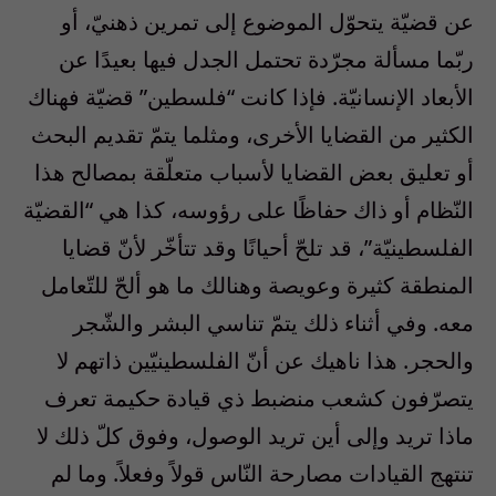
عن قضيّة يتحوّل الموضوع إلى تمرين ذهنيّ، أو
ربّما مسألة مجرّدة تحتمل الجدل فيها بعيدًا عن
الأبعاد الإنسانيّة. فإذا كانت “فلسطين” قضيّة فهناك
الكثير من القضايا الأخرى، ومثلما يتمّ تقديم البحث
أو تعليق بعض القضايا لأسباب متعلّقة بمصالح هذا
النّظام أو ذاك حفاظًا على رؤوسه، كذا هي “القضيّة
الفلسطينيّة”، قد تلحّ أحيانًا وقد تتأخّر لأنّ قضايا
المنطقة كثيرة وعويصة وهنالك ما هو ألحّ للتّعامل
معه. وفي أثناء ذلك يتمّ تناسي البشر والشّجر
والحجر. هذا ناهيك عن أنّ الفلسطينيّين ذاتهم لا
يتصرّفون كشعب منضبط ذي قيادة حكيمة تعرف
ماذا تريد وإلى أين تريد الوصول، وفوق كلّ ذلك لا
تنتهج القيادات مصارحة النّاس قولاً وفعلاً. وما لم