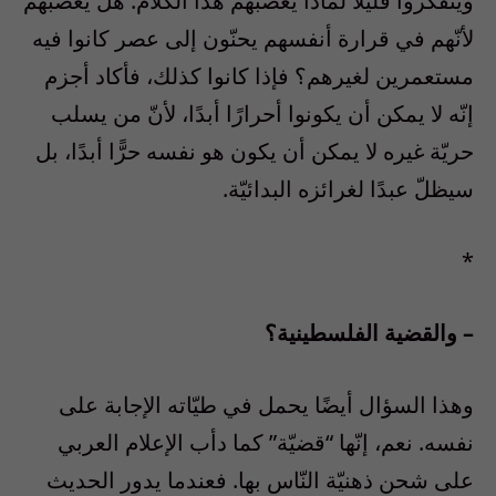
ويتفكّروا قليلاً لماذا يغضبهم هذا الكلام. هل يغضبهم
لأنّهم في قرارة أنفسهم يحنّون إلى عصر كانوا فيه
مستعمرين لغيرهم؟ فإذا كانوا كذلك، فأكاد أجزم
إنّه لا يمكن أن يكونوا أحرارًا أبدًا، لأنّ من يسلب
حريّة غيره لا يمكن أن يكون هو نفسه حرًّا أبدًا، بل
سيظلّ عبدًا لغرائزه البدائيّة.
*
– والقضية الفلسطينية؟
وهذا السؤال أيضًا يحمل في طيّاته الإجابة على
نفسه. نعم، إنّها “قضيّة” كما دأب الإعلام العربي
على شحن ذهنيّة النّاس بها. فعندما يدور الحديث