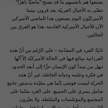
يصنعوا هم بأنفسهم ما قد يصبح “ماضيًا باهرًا”
تتغنّى به الأجيال العربيّة بعد قرون. بينما
الأميركيّون اليوم يصنعون هذا الماضي الأميركي
الآن للأجيال الأميركية القادمة. هذا هو الفرق بين
الحالتين.
ثانيًا: الفرد في المقدّمة – على الرّغم من أنّ هذه
الفردانية مبالغ فيها في الحالة الأميركيّة إلاّ أنّها
تنهل من مبدأ كون الإنسان حرًّا إلى أبعد الحدود
في فكره وعلمه وحياته الخاصّة. غير أنّ هذه
الحريّة ليست فوضى إنّما هي مقيّدة بدستور جامع
شامل يسري على الجميع، على الفرد مثلما على
المجتمع والمؤسّسات والسّلطة. ولا يغيّرون
الدّستور من أجل توريث الابن، كما فعل ببغاوات