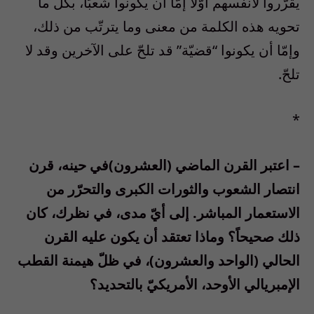
يقرّروا لأنفسهم أوّلاً إمّا أن يكونوا شعبًا، بكلّ ما
تحويه هذه الكلمة من معنى وما يترتّب من ذلك،
وإمّا أن يكونوا “قضيّة” قد تلحّ على الآخرين وقد لا
تلحّ.
*
– اعتبر القرن الماضي (العشرون)في حينه، قرن
انتصار الشعوب والثورات الكبرى والتحرّر من
الاستعمار المباشر. إلى أيّ مدى، في نظرك، كان
ذلك صحيحاً؟ وماذا تعتقد أن يكون عليه القرن
الحالي (الواحد والعشرون)، في ظلّ هيمنة القطب
الإمبريالي الأوحد، الأمريكيّ بالتحديد؟