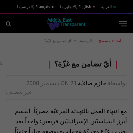
العربية
English
(
الإنجليزية
)
Français
(
الفرنسية
)
»
أنت الآن تتصفح:
الرئيسية
أيّ تضامن مع غزّة؟
أيّ تضامن مع غزّة؟
بواسطة
حازم صاغيّة
23 ديسمبر 2008
ON
غير مصنف
مع انتهاء العمل بالتهدئة المرعيّة مصريّاً، انقسم
أبرز السياسيّين الإسرائيليّين فريقين: واحداً يعد
بضرب غزّة وحركة «حماس» بوصفه خياراً حتميّاً