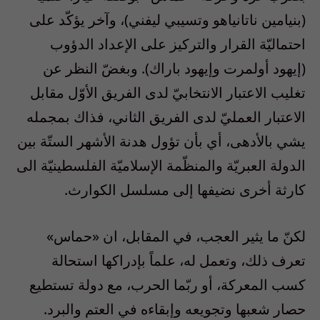
(بنيامين ناتانياهو وتسيبي ليفني)، وآخر يؤكّد على
احتماليّة القرار والتركيز على الإعداد الدؤوب
(إيهود أولمرت وإيهود باراك). وبغضّ النظر عن
تغليب الاعتبار الانتخابيّ لدى الفريق الأوّل مقابل
الاعتبار العمليّ لدى الفريق الثاني، فذاك بمجمله
يشي بالأدهى، أي بأن تؤول هدنة الأشهر الستّة بين
الدولة العبريّة والمنظّمة الإسلاميّة الفلسطينيّة الى
كارثة أخرى نضيفها إلى مسلسل الكوارث.
لكنّ ما يثير العجب، في المقابل، ان «حماس»
تعرف ذلك، وتعمل له، علماً بإدراكها استحالة
كسب المعركة، أو ربّما الحرب، مع دولة تستطيع
حصار شعبها وتجويعه وإبقاءه في العتم والبرد.