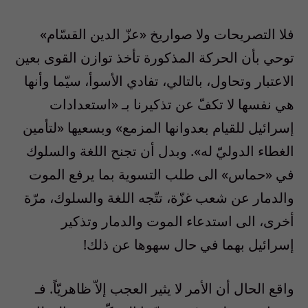
فلا التصريحات ولا صواريخ «عزّ الدين القسّام»
توحي بأن الحركة المذكورة تأخذ توازن القوى بعين
الاعتبار وتحاول، بالتالي، تفادي الأسوأ، سيّما وأنها
هي نفسها لا تكفّ عن تذكيرنا بـ «استعدادات
إسرائيل للقيام بعدوانها المزمع» وبسعيها «لتأمين
الغطاء الدوليّ له». وبدل أن تجنح اللغة والسلوك
في «حماس» الى طلب التسوية بما يرفع الموت
والدمار عن شعب غزّة، تتّجه اللغة والسلوك، مرّة
أخرى، الى استدعاء الموت والدمار وتذكير
إسرائيل بهما في حال سهوها عن ذلك!
واقع الحال أن الأمر لا يثير العجب إلاّ ظاهريّاً. فـ