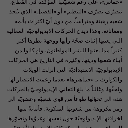
«حماس»، على رغم شعبيّتها المؤكّدة في القطاع،
تتصرّف تصرّف «التنظيم» أو «الفصيل» الذي يتّخذ
شعبه رهينة ومتراساً، من دون أيّ اكتراث بألمه
ومعاناته. وهذا ديدن الحركات الايديولوجيّة المغالية
التي يعنيها إثبات صحّة رأيها ووجهة نظرها أكثر
كثيراً مما يعنيها البشر المواطنون، ولو كانوا من
أبناء شعبها ودينها. وكثيرة في التاريخ هي الحركات
الإيديولوجيّة الاستبداديّة التي أنزلت الويلات
والكوارث بـ «جماهيرها» بعدما زعمت الانتصار لها
ولحقّها. وغالباً ما بلغ التفاني الإيديولوجيّ بالحركات
هذه الى تحوّلها طوعاً من قوى شعبيّة وعضويّة الى
زمر مكروهة من شعوبها المنكوبة. فأمانةً منها
لخرافتها الإيديولوجيّة حول نفسها وعدوّها وتصوّرها
للصراع معه، تبدو الحركة كليّة الاستعداد لأن تنكب