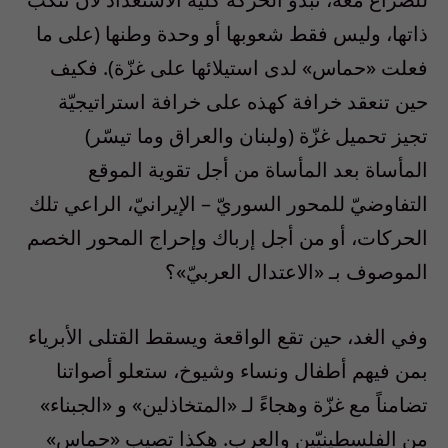
ذاتها، وليس فقط شعوبها أو وحدة وطنها (على ما
فعلت «حماس» لدى استيلائها على غزّة). فكيف
حين تنعقد خرافة كهذه على خرافة استراتيجيّة
تجيز تحميل غزّة (ولبنان والعراق وما تيسّر)
المأساة بعد المأساة من أجل تقوية الموقع
التفاوضيّ للمحور السوريّ – الإيرانيّ، الراعي تلك
الحركات، أو من أجل إرباك وإحراج المحور الخصم
الموصوف بـ «الاعتدال العربيّ»؟
وفي الغد، حين تقع الواقعة ويسقط القتلى الأبرياء
بمن فيهم أطفال ونساء وشيوخ، ستعلو أصواتنا
تضامناً مع غزّة وهجاءً لـ «المتخاذلين» و «الجبناء»
من الفلسطينيّين والعرب. هكذا تصيب «حماس»