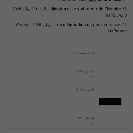
16 يوليو 2026
L’Irak, Washington et le vrai retour de l’histoire
Walid Sinno
12 يوليو 2026
La reconfiguration du pouvoir iranien
Georges
Malbrunot
23 ديسمبر 2011
عائلة المهندس طارق الربعة: أين دولة القانون والموسسات؟
8 مارس 2008
رسالة مفتوحة لقداسة البابا شنوده الثالث
19 يوليو 2023
إشكاليات التقويم الهجري، وهل يجدي هذا التقويم أيُ نفع؟
14 يناير 2011
ماذا يحدث في ليبيا اليوم الجمعة؟