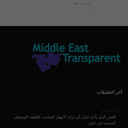
3 فبراير 2011
بيان الأقباط وحتمية التغيير ودعوة للتوقيع
آخر التعليقات
على
قارىء
الفقر الذي يأنف لبنان أن يراه: الانهيار الصامت للطبقة الوسطى
المنسية في لبنان