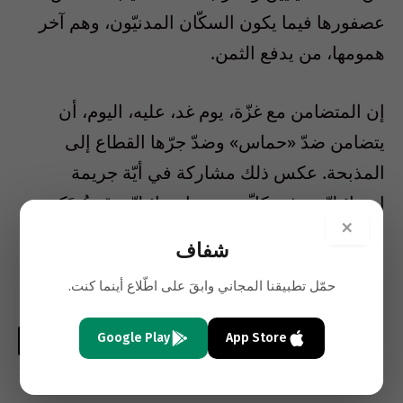
عصفورها فيما يكون السكّان المدنيّون، وهم آخر
همومها، من يدفع الثمن.
إن المتضامن مع غزّة، يوم غد، عليه، اليوم، أن
يتضامن ضدّ «حماس» وضدّ جرّها القطاع إلى
المذبحة. عكس ذلك مشاركة في أيّة جريمة
اسرائيليّة، وفي كلّ جريمة إسرائيليّة، قد تُرتَكب.
×
شفاف
الحياة
حمّل تطبيقنا المجاني وابقَ على اطّلاع أينما كنت.
Google Play
App Store
فيسبوك
تويتر
لينكدإن
البريد
واتساب
Copy
الإلكتروني
Link