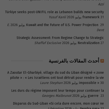
Azzi
Türkiye seeks post-UNIFIL role as Lebanon builds new security
31 يوليو 2026
framework
Yusuf Kanli
29 يوليو 2026
Kuwait and the Future of U.S. Power Projection
E.
Dent
Strategic Assessment: From Regime Change to Strategic
27 يوليو 2026
Neutralization
Shaffaf Exclusive
أحدث المقالات بالفرنسية
A Zaoutar El-Gharbiyé, village du sud du Liban désigné « zone
pilote » : « Les Israéliens ont tout détruit pour rendre la vie
30 يوليو 2026
impossible »
Laure Stephan
Les durs du régime imposent leur tempo pour continuer la
23 يوليو 2026
guerre
Georges Malbrunot
Disparus du Sud-Liban «Si cela dure encore, mon cœur ne
21 يوليو 2026
tiendra pas»
Libération