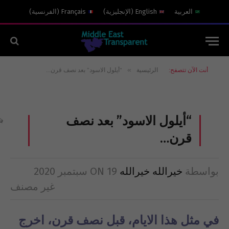
العربية
English
(
الإنجليزية
)
Français
(
الفرنسية
)
»
أنت الآن تتصفح:
الرئيسية
“أيلول الاسود” بعد نصف قرن…
“أيلول الاسود” بعد نصف
قرن…
بواسطة
خيرالله خيرالله
19 سبتمبر 2020
ON
غير مصنف
في مثل هذا الايام، قبل نصف قرن، اخرج