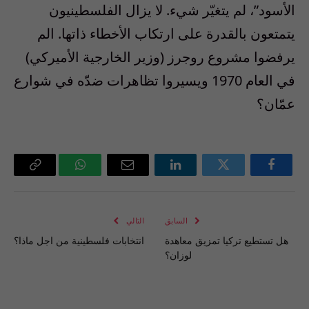
الأسود”، لم يتغيّر شيء. لا يزال الفلسطينيون
يتمتعون بالقدرة على ارتكاب الأخطاء ذاتها. الم
يرفضوا مشروع روجرز (وزير الخارجية الأميركي)
في العام 1970 ويسيروا تظاهرات ضدّه في شوارع
عمّان؟
فيسبوك
تويتر
لينكدإن
البريد
واتساب
Copy
الإلكتروني
Link
السابق
التالي
هل تستطيع تركيا تمزيق معاهدة
انتخابات فلسطينية من اجل ماذا؟
لوزان؟