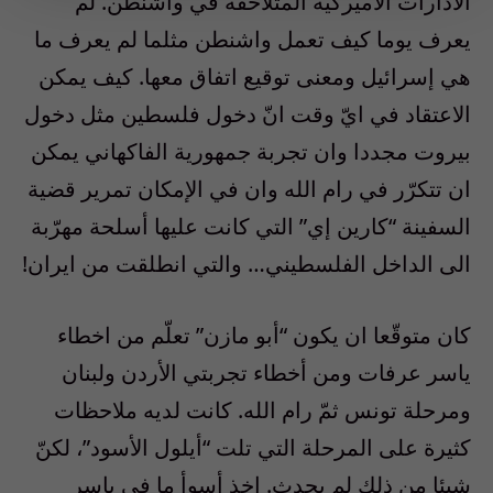
الادارات الأميركية المتلاحقة في واشنطن. لم
يعرف يوما كيف تعمل واشنطن مثلما لم يعرف ما
هي إسرائيل ومعنى توقيع اتفاق معها. كيف يمكن
الاعتقاد في ايّ وقت انّ دخول فلسطين مثل دخول
بيروت مجددا وان تجربة جمهورية الفاكهاني يمكن
ان تتكرّر في رام الله وان في الإمكان تمرير قضية
السفينة “كارين إي” التي كانت عليها أسلحة مهرّبة
الى الداخل الفلسطيني… والتي انطلقت من ايران!
كان متوقّعا ان يكون “أبو مازن” تعلّم من اخطاء
ياسر عرفات ومن أخطاء تجربتي الأردن ولبنان
ومرحلة تونس ثمّ رام الله. كانت لديه ملاحظات
كثيرة على المرحلة التي تلت “أيلول الأسود”، لكنّ
شيئا من ذلك لم يحدث. اخذ أسوأ ما في ياسر