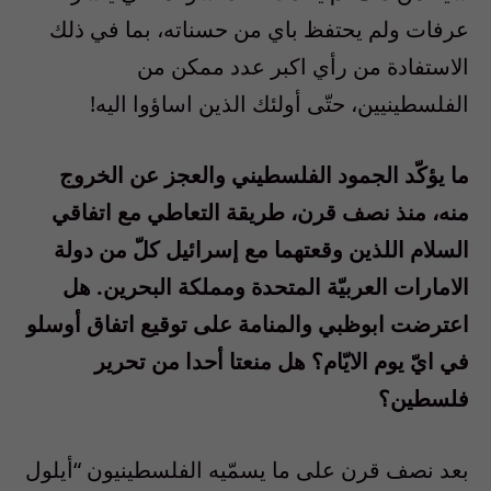
عرفات ولم يحتفظ باي من حسناته، بما في ذلك
الاستفادة من رأي اكبر عدد ممكن من
الفلسطينيين، حتّى أولئك الذين اساؤوا اليه!
ما يؤكّد الجمود الفلسطيني والعجز عن الخروج
منه، منذ نصف قرن، طريقة التعاطي مع اتفاقي
السلام اللذين وقعتهما مع إسرائيل كلّ من دولة
الامارات العربيّة المتحدة ومملكة البحرين. هل
اعترضت ابوظبي والمنامة على توقيع اتفاق أوسلو
في ايّ يوم الايّام؟ هل منعتا أحدا من تحرير
فلسطين؟
بعد نصف قرن على ما يسمّيه الفلسطينيون “أيلول