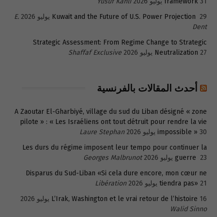
31 يوليو 2026
framework
Yusuf Kanli
29 يوليو 2026
Kuwait and the Future of U.S. Power Projection
E.
Dent
Strategic Assessment: From Regime Change to Strategic
27 يوليو 2026
Neutralization
Shaffaf Exclusive
أحدث المقالات بالفرنسية
A Zaoutar El-Gharbiyé, village du sud du Liban désigné « zone
pilote » : « Les Israéliens ont tout détruit pour rendre la vie
30 يوليو 2026
impossible »
Laure Stephan
Les durs du régime imposent leur tempo pour continuer la
23 يوليو 2026
guerre
Georges Malbrunot
Disparus du Sud-Liban «Si cela dure encore, mon cœur ne
21 يوليو 2026
tiendra pas»
Libération
16 يوليو 2026
L’Irak, Washington et le vrai retour de l’histoire
Walid Sinno