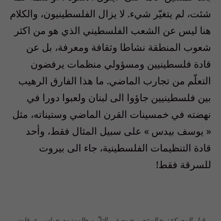
شئت، لم يتغيّر شيء. لا يزال الفلسطينيون، والكلام
هنا ليس عن الشعب الفلسطيني الذي هو من اكثر
شعوب المنطقة نشاطا وثقافة ومعرفة، بل عن
قادة فلسطينيين ومسؤولي منظمات يرفضون
التعلّم من تجارب الماضي. ما هذا الفارق الرهيب
بين فلسطينيين جاؤوا الى لبنان ولعبوا دورا في
نهضته في خمسينات القرن الماضي وستيناته، مثل
« يوسف بيدس » على سبيل المثال فقط، وأحد
قادة التنظيمات الفلسطينية، جاء الى بيروت
للسرقة فقط!
قبل المعركة: « المنتصر » وصفي التلّ و »المهزوم » ياسر عرفات