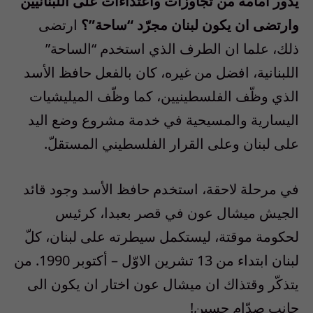
يدور امامه من تجاوزات واعتداءات على اللبنانيين
وارتضى ان يكون لبنان مجرّد “ساحة”؟
ارتضى
ذلك، علما ان الطرف الذي استخدم “الساحة”
اللبنانية، افضل من غيره، كان بالفعل حافظ الأسد
الذي وظّف الفلسطينيين، كما وظّف الميليشيات
اليسارية والمسيحية في خدمة مشروع وضع اليد
على لبنان وعلى القرار الفلسطيني المستقلّ.
في مرحلة لاحقة، استخدم حافظ الأسد وجود قائد
الجيش ميشال عون في قصر بعبدا، كرئيس
لحكومة موقتة، ليستكمل سيطرته على لبنان، كلّ
لبنان ابتداء من 13 تشرين الاوّل – أكتوبر 1990. من
يتذكّر وقتذاك ان ميشال عون اختار ان يكون الى
جانب صدّام حسين!