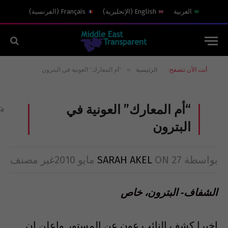
العربية
English
(
الإنجليزية
)
Français
(
الفرنسية
)
»
أنت الآن تتصفح:
الرئيسية
“أم المعارك” العونية في البترون
“أم المعارك” العونية في
البترون
بواسطة
27 مايو 2010
ON
SARAH AKEL
غير مصنف
الشفاف- البترون، خاص
اخيرا كشف النائب عون عن المستور واعلن ان