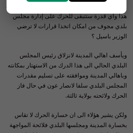
يتضمن الرئيس وتشكيلة غريبة فأي مجلس سيكون
هذا واي قدرة ستتبقى للحرك على إدارة مجلس
بلدي مجوف من امكان اتخذا قرارات لا ترضي
الوزير باسيل ؟
ويأسف اهالي المدينة لانزلاق رئيس المجلس
البلدي الحالي الى هذا الدرك من الاستهتار بمكانته
وباهالي المدينة وموافقته على تسليم مقدرات
المجلس البلدي سلفا لانصار عون في حال فاز
الحرك ولائحته بولاية ثالثة.
ولكن يشير هؤلاء الى ان خسارة الحرك لا تقاس
بخسارة المدينة ومجلسها البلدي فلائحة المواجهة