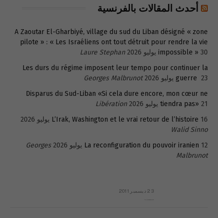
أحدث المقالات بالفرنسية
A Zaoutar El-Gharbiyé, village du sud du Liban désigné « zone
pilote » : « Les Israéliens ont tout détruit pour rendre la vie
30 يوليو 2026
impossible »
Laure Stephan
Les durs du régime imposent leur tempo pour continuer la
23 يوليو 2026
guerre
Georges Malbrunot
Disparus du Sud-Liban «Si cela dure encore, mon cœur ne
21 يوليو 2026
tiendra pas»
Libération
16 يوليو 2026
L’Irak, Washington et le vrai retour de l’histoire
Walid Sinno
12 يوليو 2026
La reconfiguration du pouvoir iranien
Georges
Malbrunot
23 ديسمبر 2011
عائلة المهندس طارق الربعة: أين دولة القانون والموسسات؟