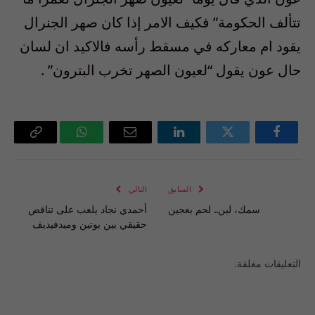
تتألف الحكومة” فكيف الامر إذا كان صهر الجنرال
يقود ام معاركه في مسقط رأسه فالاكيد ان لسان
حال عون يقول “لعيون الصهر تخرب البترون” .
فيسبوك
تويتر
لينكدإن
البريد
واتساب
Copy
الإلكتروني
Link
السابق
التالي
سمك، لبن.. لحم بعجين
أحمدي نجاد يلعب على تناقض
حقيقي بين بوتين وميدفيديف
التعليقات مغلقة.