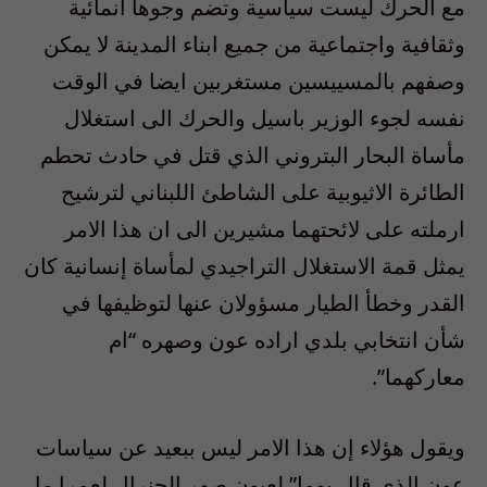
مع الحرك ليست سياسية وتضم وجوها انمائية
وثقافية واجتماعية من جميع ابناء المدينة لا يمكن
وصفهم بالمسييسين مستغربين ايضا في الوقت
نفسه لجوء الوزير باسيل والحرك الى استغلال
مأساة البحار البتروني الذي قتل في حادث تحطم
الطائرة الاثيوبية على الشاطئ اللبناني لترشيح
ارملته على لائحتهما مشيرين الى ان هذا الامر
يمثل قمة الاستغلال التراجيدي لمأساة إنسانية كان
القدر وخطأ الطيار مسؤولان عنها لتوظيفها في
شأن انتخابي بلدي اراده عون وصهره “ام
معاركهما”.
ويقول هؤلاء إن هذا الامر ليس ببعيد عن سياسات
عون الذي قال يوما” لعيون صهر الجنرال لعمرا ما