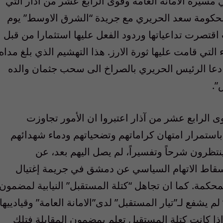
مسيرة الامانة العامة وقوى الرابع عشر من آذار التي
 الحكومة سعد الحريري مع جريدة “الشرق الاوسط” يوم
اقتصرت تداعياتها وردود الفعل عليها استثمارا من قبل
ديء التي قامت عليها ثورة الارز. هذا التهشيم الذي بلغ مداه
دعا الرئيس الحريري بالصراخ الى سحب جثمان والده
”.
 الرابع عشر من آذار اعتبروا ان الأمور تجاوزت
ديي 14 آذار لن يقبلوا باستمرار امتهان كراماتهم وتضحياتهم ودماء شهدائهم
ينتظرون شرحاً وتفسيراً، لم يصل اليهم بعد، عن
سقاط الاتهام السياسي عن دمشق في جريمة إغتيال
لمحكمة. كما ان تجاهل “كتلة المستقبل” النيابية لمضمون
يشفع لـ”تيار المستقبل” لدى”الامانة العامة” وقيادييها
 إذا كانت كتلة المستقبل تعلم بمضمون المقابلة فتلك