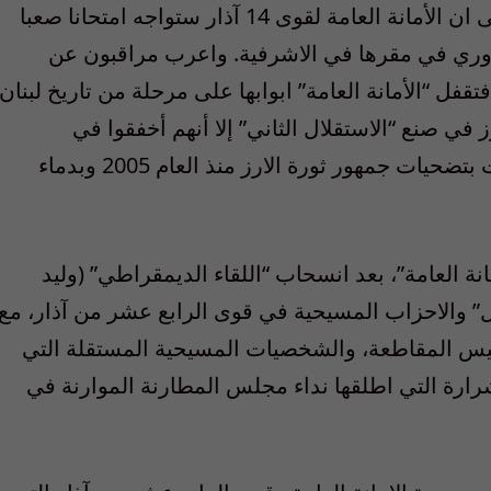
اشار مراقبون في العاصمة اللبنانية بيروت الى ان الأمانة العامة لقوى 14 آذار ستواجه امتحانا صعبا
الدوري في مقرها في الاشرفية. واعرب مراقبون عن
تقفل “الأمانة العامة” ابوابها على مرحلة من تاريخ لبنان
ز في صنع “الاستقلال الثاني” إلا أنهم أخفقوا في
المحافظة عليه وعلى المكتسبات التي تعمدت بتضحيات جمهور ثورة الارز منذ العام 2005 وبدماء
نة العامة”، بعد انسحاب “اللقاء الديمقراطي” (وليد
قبل” والاحزاب المسيحية في قوى الرابع عشر من آذار، مع
ليس المقاطعة، والشخصيات المسيحية المستقلة التي
شرارة التي اطلقها نداء مجلس المطارنة الموارنة في