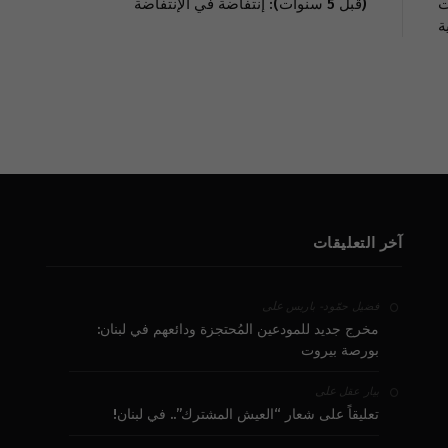
ت
(قبل 5 سنوات): إنتفاضة في الإنتفاضة
ة
آخر التعليقات
على
فضيل حمّود - باريس
مخرج جديد للمودعين المُحتجزة ودائعهم في لبنان:
بورصة بيروت
على
بيار عقل
تعليقاً على شعار “العيش المشترك”.. في لبنان!