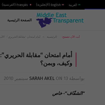
العربية
English
(
الإنجليزية
)
Français
(
الفرنسية
)
الصفحة الرئيسية
»
أنت الآن تتصفح:
الرئيسية
أمام امتحان “مقابلة الحريري”: “الأما
أمام امتحان “مقابلة الحريري”: “
وكيف، وبمن؟
بواسطة
13 سبتمبر 2010
ON
SARAH AKEL
“الشفّاف”- خاص