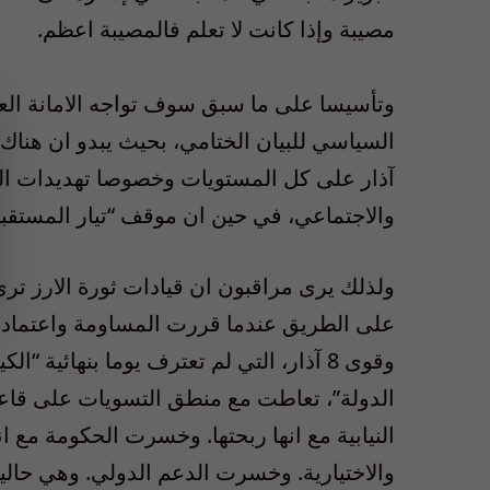
مصيبة وإذا كانت لا تعلم فالمصيبة اعظم.
آذار على كل المستويات وخصوصا تهديدات الل
والاجتماعي، في حين ان موقف “تيار المستقبل
ولذلك يرى مراقبون ان قيادات ثورة الارز ترى
على الطريق عندما قررت المساومة واعتماد من
وقوى 8 آذار، التي لم تعترف يوما بنهائية “ا
النيابية مع انها ربحتها. وخسرت الحكومة مع ا
والاختيارية. وخسرت الدعم الدولي. وهي حالي