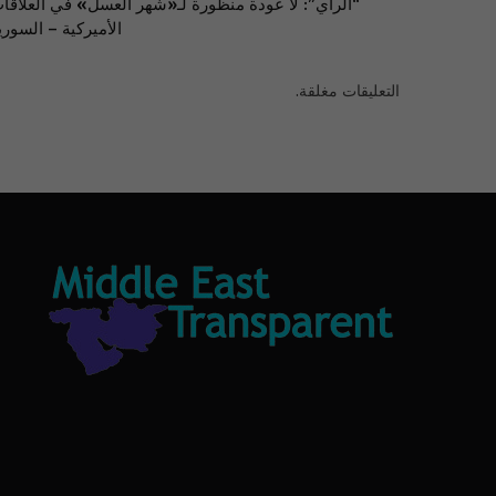
“الرأي”: لا عودة منظورة لـ«شهر العسل» في العلاقا
الأميركية – السوري
التعليقات مغلقة.