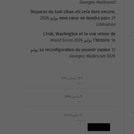
Georges Malbrunot
Disparus du Sud-Liban «Si cela dure encore,
21 يوليو 2026
mon cœur ne tiendra pas»
Libération
L’Irak, Washington et le vrai retour de
16 يوليو 2026
l’histoire
Walid Sinno
La reconfiguration du pouvoir iranien
12 يوليو
Georges Malbrunot
2026
23 ديسمبر 2011
عائلة المهندس طارق الربعة: أين دولة القانون والموسسات؟
8 مارس 2008
رسالة مفتوحة لقداسة البابا شنوده الثالث
19 يوليو 2023
إشكاليات التقويم الهجري، وهل يجدي هذا التقويم أيُ نفع؟