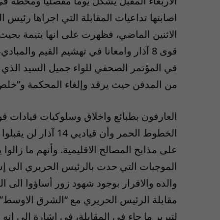
الاربعاء المقبل يشكل يوما مفصليا ومحطة في 
اصابتها تداعيات المقابلة التي اجراها رئيس
الاثنين الماضي، فظهرت على انها يتيمة بحيث 
قوى 8 آذار وامعانا في تهشيم القيم والمبا
في المؤتمر الصحفي للواء جميل السيد الذي 
من المدفن حيث يرقد وإلغاء المحكمة و”خلص
العارفون بطبائع واخلاق وسلوكيات قيادات قوى
الخطوط الحمر وأن قيا
على مذابح المصالح الاقليمية. وأنهم ما زالوا 
الموجبات التي حدت بالرئيس الحريري الى إ
والده والاقرار بوجود شهود زور أساؤوا الى ا
مقابلة الرئيس الحريري مع “الشرق الاوسط” لم 
لتبرير ما جاء في المقابلة، في إشارة الى انه