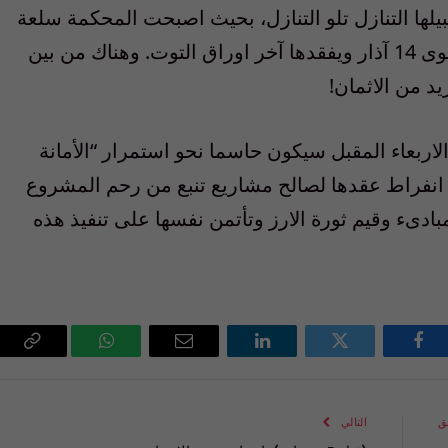
ا التنازل تلو التنازل، بحيث اصبحت المحكمة سلعة
في سوق النخاسة المحلية، وهذا ما سيعرّي قوى 14 آذار ويفقدها آخر اوراق التوت. وهناك من بين
د من الاثمان!
لاربعاء المقبل سيكون حاسما نحو استمرار “الأمانة
 انفراط عقدها لصالح مشاريع تنبع من رحم المشروع
ادىء وقيم ثورة الارز وتأتمن نفسها على تنفيذ هذه
فيسبوك
تويتر
لينكدإن
البريد
واتساب
Copy
الإلكتروني
Link
ق
التالي