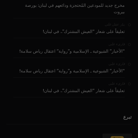
مخرج جديد للمودعين المُحتجزة ودائعهم في لبنان: بورصة
بيروت
على
بيار عقل
تعليقاً على شعار “العيش المشترك”.. في لبنان!
على
قارىء
“الأخبار” الشيوعية ـ الإسلامية و”رواية” اعتقال رياض سلامة!
على
قارىء
“الأخبار” الشيوعية ـ الإسلامية و”رواية” اعتقال رياض سلامة!
على
قارىء
تعليقاً على شعار “العيش المشترك”.. في لبنان!
تبرع