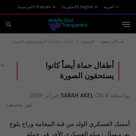
العربية
English
(
الإنجليزية
)
Français
(
الفرنسية
)
»
أنت الآن تتصفح:
الرئيسية
أطفال حماة أيضاً كانوا يستحقون الصورة
أطفال حماة أيضاً كانوا
يستحقون الصورة
بواسطة
8 فبراير 2009
ON
SARAH AKEL
غير مصنف
أمسك العسكري الولد من قبة البيجامة وراح يلوح
به، ويسأل زميله العسكري الآخر في حملة