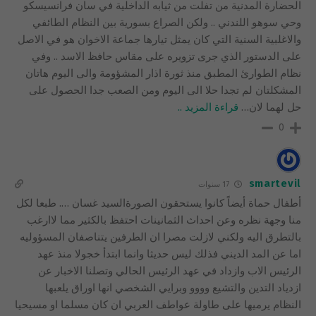
الحضارة المدنية من تفلت من ثيابه الداخلية في سان فرانسيسكو
وحي سوهو اللندني .. ولكن الصراع بسورية بين النظام الطائفي
والاغلبية السنية التي كان يمثل تيارها جماعة الاخوان هو في الاصل
على الدستور الذي جرى تزويره على مقاس حافظ الاسد .. وفي
نظام الطوارئ المطبق منذ ثورة اذار المشؤومة والى اليوم هاتان
المشكلتان لم تجدا حلا الى اليوم ومن الصعب جدا الحصول على
حل لهما لان
…
قراءة المزيد ..
0
smartevil
17 سنوات
أطفال حماة أيضاً كانوا يستحقون الصورةالسيد غسان …. طبعا لكل
منا وجهة نظره وعن احداث الثمانينات احتفظ بالكثير مما لاارغب
بالتطرق اليه ولكني لازلت مصرا ان الطرفين يتناصفان المسؤوليه
اما عن المد الديني فذلك ليس حديثا وانما ابتدأ خجولا منذ عهد
الرئيس الاب وازداد في عهد الرئيس الحالي وتصلنا الاخبار عن
ازدياد التدين والتشيع وووو وبرايي الشخصي انها اوراق يلعبها
النظام يرميها على طاولة عواطف العربي ان كان مسلما او مسيحيا