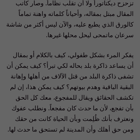
تزحزح ديكتاتوراً ولا أن تقلب نظاماً. وصار كاتب
المقال مبتل بمقاله، وأحياناً كلماته واهنة تماماً
كالورق الذي يطبع عليه، والآن ليس أكثر من شاشة
سرعان ماتمحى ليحل محلها غيرها.
يفكر المرء بشكل طفولي، كيف بالكلام أو بمقال
أن يساعد ذاكرة بلد بحاله لكي تبرأ؟ كيف يمكن أن
تشفى ذاكرة البلد من قتل الآلاف من أهلها وإهانة
البقية الباقية وهدم بيوتهم؟ كيف يمكن هذا، إن لم
تكشف الحقائق ويقال للمفجوع، معك كل الحق
بأن تفجع، لأن ما حدث كان مفجعاً. ونطلب عفوك
ونعترف بأنك ظُلِمت وبأن الحياة كانت من حقك
ومن حق أهلك وأن المدينة لم تستحق ما حدث لها.