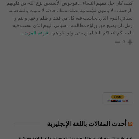
كيف كان جل همهم النساء ….فوحوش الأسديين نزع الله من قلوبهم
الرحمة … لا يمتون للإنسانية بصلة…. تلك حادثة لا تموت بالتقادم….
سيأتي اليوم الذي يحاسب فيه كل من فتك و ظلم و قهر و يتم و
رمل. لن يضيع حق وراؤه مطالب…. سيأتي اليوم الذي تنصب فيه
المحاكم لتحاكم الظالمين حتى ولو طواهم
…
قراءة المزيد ..
0
أحدث المقالات باللغة الإنجليزية
A New Exit for Lebanon’s Trapped Depositors- The Beirut