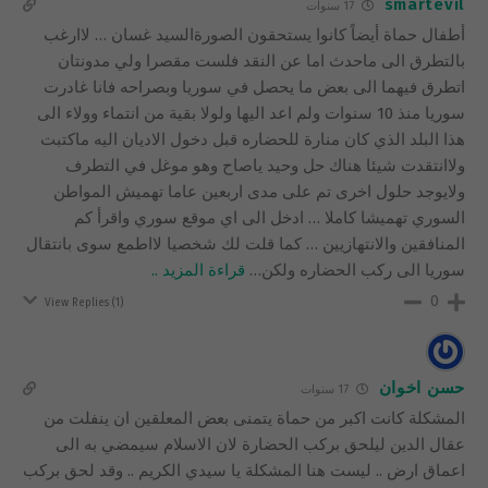
smartevil
17 سنوات
أطفال حماة أيضاً كانوا يستحقون الصورةالسيد غسان … لاارغب
بالتطرق الى ماحدث اما عن النقد فلست مقصرا ولي مدونتان
اتطرق فيهما الى بعض ما يحصل في سوريا وبصراحه فانا غادرت
سوريا منذ 10 سنوات ولم اعد اليها ولولا بقية من انتماء وولاء الى
هذا البلد الذي كان منارة للحضاره قبل دخول الاديان اليه ماكتبت
ولاانتقدت شيئا هناك حل وحيد ياصاح وهو موغل في التطرف
ولايوجد حلول اخرى تم على مدى اربعين عاما تهميش المواطن
السوري تهميشا كاملا … ادخل الى اي موقع سوري واقرأ كم
المنافقين والانتهازيين … كما قلت لك شخصيا لااطمع سوى بانتقال
سوريا الى ركب الحضاره ولكن
…
قراءة المزيد ..
0
View Replies
(1)
حسن اخوان
17 سنوات
المشكلة كانت اكبر من حماة يتمنى بعض المعلقين ان ينفلت من
عقال الدين ليلحق بركب الحضارة لان الاسلام سيمضي به الى
اعماق ارض .. ليست هنا المشكلة يا سيدي الكريم .. وقد لحق بركب