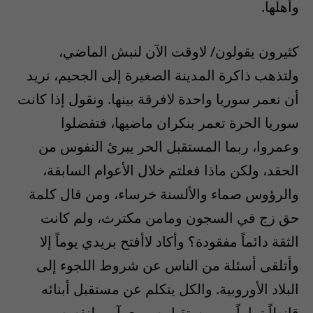
وأهلها.
كثيرون يقولون/ لاوقت الآن لنبش الماضي،
ولتذهب ذاكرة المدينة الصغيرة إلى الجحيم، نريد
أن نعمر سوريا واحدة لافرقة بينها. ونقول إذا كانت
سوريا الحرة تعمر بنكران ماضيها، فتفضلوا
وعمروا، ربما المستقبل الحر يبرئ النفوس من
الحقد، ولكن ماذا فعلتم خلال الأعوام السابقة،
والرؤوس صماء والألسنة خرساء، ومن قال كلمة
حق زج في السجون ومامن مكترث، ولم كانت
الثقة دائماً مفقودة؟ وأكاد لاأفتح بريدي يوماً إلا
وأتلقى أسئلة من الناس عن شروط اللجوء إلى
البلاد الأوروبية. والكل يتكلم عن مستقبل أبنائه
قانطاً تماماً من مستقبل سوري آمن لنفسه