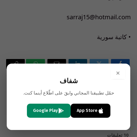
sarraj15@hotmail.com
• كاتبة سورية
فيسبوك
تويتر
لينكدإن
البريد
واتساب
Copy
×
الإلكتروني
Link
شفاف
السابق
التالي
حمّل تطبيقنا المجاني وابقَ على اطّلاع أينما كنت.
ضرورة الاتفاق الفلسطيني
كارثة فى مجلس الشعب
الفلسطيني
Google Play
App Store
10
تعليقات