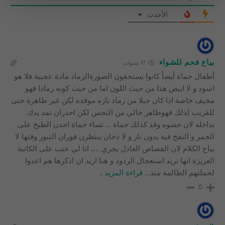
الأحدث
بياع فحم للشواء
17 سنوات
أطفال حماة أيضاً كانوا يستحقون الصورةالرماد مادة عجيبة فلا هو
اسود و لا ابيض هذا من حيث اللون اما من حيث كونه رمادا فهو
مخيف خاصة اذا كان جبلا من رماد ناره موقده لكن غير ظاهرة حتى
للقريب لذلك فهوطاهر خالي من النجس لكن احذران تمد يدك
بداخله لان حشوه وقد كذلك حماة … نساء حماة اجدن الطبخ على
الجمر و النفخ فيه بدون نار و لا دخان ينتظرن فوران التنور وقتها لا
يباح الكلام لان الفصاص العادل يجري ….. انا لي عتب على الكاتبة
العزيزة انها تريد استعجال الردود و هنا اريد ان اذكرها هم اعدوا
لحملتهم الظالمة منذ
…
قراءة المزيد ..
0