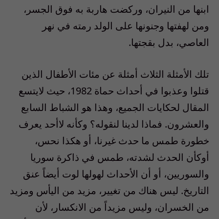
ابنها من النيران، وركضت هاربة به فوق الجسر،
ومن لهفتها وجنونها على الولد رمته في نهر
العاصي، بدل بقجتها.
تلك الأمثلة الثلاث أمثلة عن مئات الأطفال الذين
قتلوا وعذبوا في أحداث حماة 1982، حيث لايتسع
المقال لحكايات الجميع، وهذا هو الشباط السابع
والعشرون. فماذا لدينا لنقوله؟ وكأنه لاأحد يعرف
خطورة طمس ما حدث غيرنا، أو هكذا نحس،
أوكأن الحدث لشدته، طمس في ذاكرة سوريا
والسوريين، أو أن الأحداث لهولها لوت أيضاً عنق
التاريخ. ليس هناك من تغيير، مزيد من اليأس ومزيد
من الخسران، وليس مزيداً من الانكسار، لأن