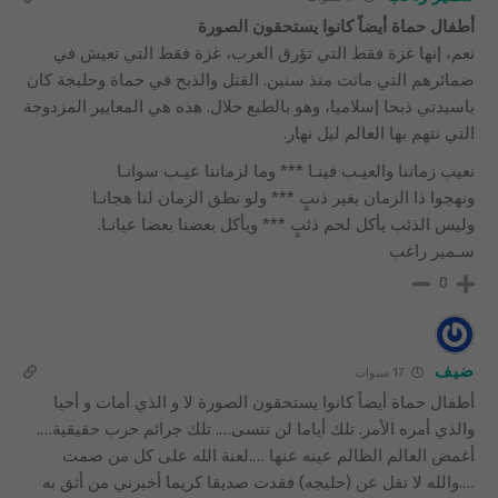
أطفال حماة أيضاً كانوا يستحقون الصورة
نعم، إنها غزة فقط التي تؤرق العرب، غزة فقط التي تعيش في
ضمائرهم التي ماتت منذ سنين. القتل والذبح في حماة وحلبجة كان
ياسيدتي ذبحا إسلاميا، وهو بالطبع حلال. هذه هي المعايير المزدوجة
التي نتهم بها العالم ليل نهار.
نعيب زماننا والعيـب فينـا *** وما لزماننا عيـب سوانـا
ونهجوا ذا الزمان بغير ذنبٍ *** ولو نطق الزمان لنا هجانـا
وليس الذئب يأكل لحم ذئبٍ *** ويأكل بعضنا بعضا عيانـا.
سـمير راغب
0
ضيف
17 سنوات
أطفال حماة أيضاً كانوا يستحقون الصورة لا و الذي أمات و أحيا
والذي أمره الأمر. تلك أياما لن تنسى…. تلك جرائم حرب حقيقية….
أغمض العالم الظالم عينه عنها ….لعنة الله على كل من صمت
….والله لا تقل عن (حلبجه) فقدت صديقا كريما أخبرني من أثق به