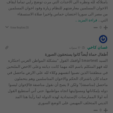
بامتلاكه لله ونظره الى الاحداث التي مرت توضح رايي تماما ايقاف
الاخوان المسلمين معارضتهم للنظام زيارة وفود اخوان المسلمين
من مصر الى سوريا احتضان حماس واخيرا صلاة الاستسقاء
التي
…
قراءة المزيد ..
0
View Replies
(1)
غسان كاخي
17 سنوات
أطفال حماة أيضاً كانوا يستحقون الصورة
السيد Smartevil أوافقك القول “مشكلة المواطن العربي احتكاره
لله فهو المتكلم باسم الله مهما كانت ديانته وعلى الاخص الملتحين
في منطقتنا الذين نصبوا انفسهم وكلاء لله على الارض ماحصل في
حماه كان باشتراك الحكم والاخوان المتاسلمين وهم يتحملون
ماحصل (مناصفة)” ولكن لا يصح أن نقول مناصفة فالإخوان ليسوا
دوله بإمكاناتها ومسؤليتها اتجاه مواطنيها. حتى أني أستطيع القول
أنه لولا الممارسات الإستبدادية لهذه الدوله لما رأينا هذا المد
الديني المتخلف المهيمن على الوضع السوري
0