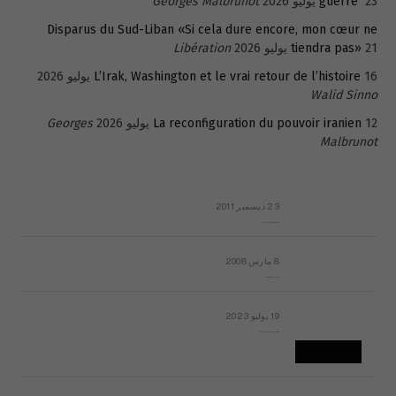
23 يوليو 2026
guerre
Georges Malbrunot
Disparus du Sud-Liban «Si cela dure encore, mon cœur ne
21 يوليو 2026
tiendra pas»
Libération
16 يوليو 2026
L’Irak, Washington et le vrai retour de l’histoire
Walid Sinno
12 يوليو 2026
La reconfiguration du pouvoir iranien
Georges
Malbrunot
23 ديسمبر 2011
عائلة المهندس طارق الربعة: أين دولة القانون والموسسات؟
8 مارس 2008
رسالة مفتوحة لقداسة البابا شنوده الثالث
19 يوليو 2023
إشكاليات التقويم الهجري، وهل يجدي هذا التقويم أيُ نفع؟