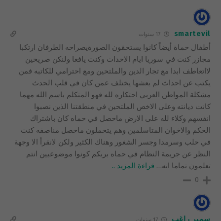
smartevil
17 سنوات
أطفال حماة أيضاً كانوا يستحقون الصورةيصراحه الطرفان ارتكبا
مجازر كنت في سوريا ايام الاحداث وكنت يافعا ولنكن صريحين
لااتعاطف ابدا مع تجار الدين والملتحين ومع احترامي للكاتبه فمن
يكتب عن احداث لم يعشها يختلف عمن كان في قلب الحدث
مشكلة المواطن العربي احتكاره لله فهو المتكلم باسم الله مهما
كانت ديانته وعلى الاخص الملتحين في منطقتنا الذين نصبوا
انفسهم وكلاء لله على الارض ماحصل في حماه كان باشتراك
الحكم والاخوان المتاسلمين وهم يتحملون ماحصل مناصفه كنت
في حلب وسرمدا وجسر الشغور وهناك الكثير ولكن لانقرأ الا وجهة
النظر عن جريمة النظام في حماه بربكم كونوا موضوعيين انتم
تعلمون تماما انه
…
قراءة المزيد ..
0
سمير راغب
17 سنوات