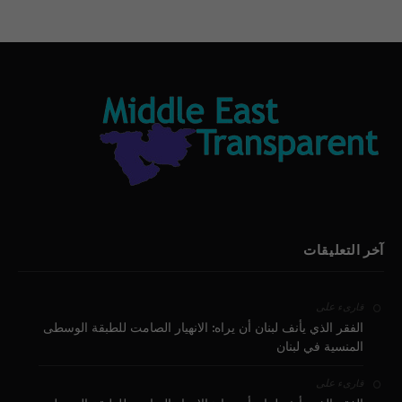
آخر التعليقات
على
قارىء
الفقر الذي يأنف لبنان أن يراه: الانهيار الصامت للطبقة الوسطى
المنسية في لبنان
على
قارىء