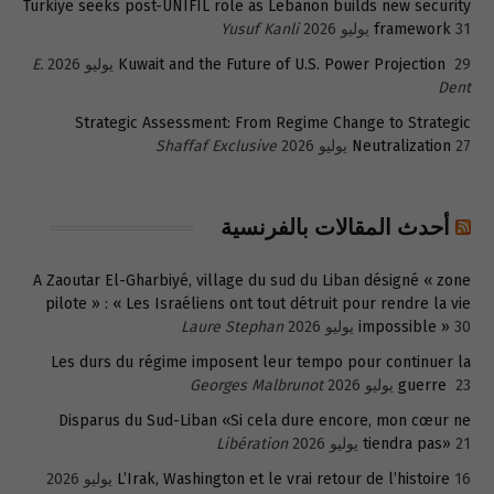
Türkiye seeks post-UNIFIL role as Lebanon builds new security
31 يوليو 2026
framework
Yusuf Kanli
29 يوليو 2026
Kuwait and the Future of U.S. Power Projection
E.
Dent
Strategic Assessment: From Regime Change to Strategic
27 يوليو 2026
Neutralization
Shaffaf Exclusive
أحدث المقالات بالفرنسية
A Zaoutar El-Gharbiyé, village du sud du Liban désigné « zone
pilote » : « Les Israéliens ont tout détruit pour rendre la vie
30 يوليو 2026
impossible »
Laure Stephan
Les durs du régime imposent leur tempo pour continuer la
23 يوليو 2026
guerre
Georges Malbrunot
Disparus du Sud-Liban «Si cela dure encore, mon cœur ne
21 يوليو 2026
tiendra pas»
Libération
16 يوليو 2026
L’Irak, Washington et le vrai retour de l’histoire