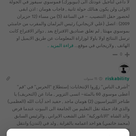
لا داعي لتأجيل عودتك الى (نيويورك) فموسوي سيفوز في الجولة
الاولى ولن يكون هنالك حولة ثانية , فاجاب هومان : اذن ابقى
لحضور حفل التنصيب. – في الساعة (5) من مساء (12 حزيران
2009) : اتصل (علي لاريجاني) رئيس البرلمان والمقرب من خامنئي
بموسوي مهنئا , لم تغلق صناديق الاقتراع بعد , دوائر الاقتراع كانت
ترسل النتائج اولا باولا لوزاراة المعلومات عن طريق الايميل او
الهاتف , ولاريجاني في موقع
…
قراءة المزيد ..
0
riskability
15 سنوات
“أشرف الناس” زوّروا الإنتخابات: إستطلاع “الحرس” في “قم”
أعطى موسوي 60 بالمئة– انسى التزوير , ماذا عن (التحريف) يا
طناجر الليبراسيون (2) هومان ماجد , حفيد احد آيات الله (العظمى)
والذي قاد حملة نقل التعليم من الجامعة الى البيوت عندما فرض
والد الشاه “الاتاتوركية” على الشعب الايراني , والرئيس السابق
(محمد خاتمي) هو احد اعمامه بالقرابة , ولد في (لندن) وانتقل
للعيش في (نيويورك) ولكنه ما زال (ثقافة وهوية) ايراني وكان