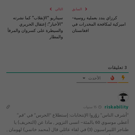
السابق
التالي
كرزاي يندد بعملية روسية-
سيناريو “الإنقلاب” كما نشرته
اميركية لمكافحة المخدرات في
“الأخبار”: إعتقال الحريري
افغانستان
والسيطرة على كسروان والمرفأ
والمطار
3
تعليقات
الأحدث
riskability
15 سنوات
“أشرف الناس” زوّروا الإنتخابات: إستطلاع “الحرس” في “قم”
أعطى موسوي 60 بالمئة– انسى التزوير , ماذا عن (التحريف) يا
طناجر الليبراسيون (3) في لقاء عائلي قال (محمد خاتمي) لهومان ,