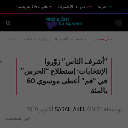
العربية
English
(
الإنجليزية
)
Français
(
الفرنسية
)
»
أنت الآن تتصفح:
الرئيسية
“أشرف الناس” زوّروا الإنتخابات: إستطلاع “الحرس” في “قم” أعطى موسوي 60 بالمئة
“أشرف الناس” زوّروا
الإنتخابات: إستطلاع “الحرس”
في “قم” أعطى موسوي 60
بالمئة
بواسطة
31 أكتوبر 2010
ON
SARAH AKEL
غير مصنف