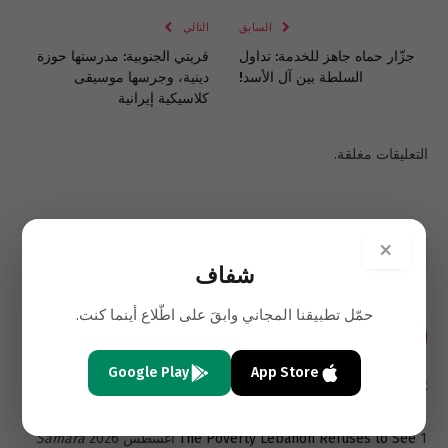
السابق
التالي
جزّار حماه جاهز للخدمة: تداول
قريتي الجنوبية: مدرستها حوزة
السلطة بين آل الأسد!
دينية، وجرسها موسيقى
كلاسيكية إيرانية
التعليقات مغلقة.
×
شفاف
حمّل تطبيقنا المجاني وابقَ على اطّلاع أينما كنت.
أحدث المقالات باللغة الإنجليزية
Google Play
App Store
A New Exit for Lebanon’s Trapped Depositors- The Beirut
4 أغسطس 2026
Stock Exchange
Samara Azzi
1 أغسطس 2026
The Poverty Lebanon Refuses to See
Samara