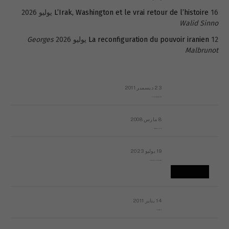
16 يوليو 2026
L’Irak, Washington et le vrai retour de l’histoire
Walid Sinno
12 يوليو 2026
La reconfiguration du pouvoir iranien
Georges
Malbrunot
23 ديسمبر 2011
عائلة المهندس طارق الربعة: أين دولة القانون والموسسات؟
8 مارس 2008
رسالة مفتوحة لقداسة البابا شنوده الثالث
19 يوليو 2023
إشكاليات التقويم الهجري، وهل يجدي هذا التقويم أيُ نفع؟
14 يناير 2011
ماذا يحدث في ليبيا اليوم الجمعة؟