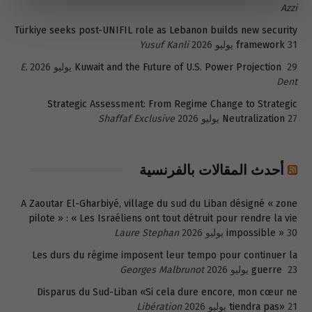
Azzi
Türkiye seeks post-UNIFIL role as Lebanon builds new security
31 يوليو 2026
framework
Yusuf Kanli
29 يوليو 2026
Kuwait and the Future of U.S. Power Projection
E.
Dent
Strategic Assessment: From Regime Change to Strategic
27 يوليو 2026
Neutralization
Shaffaf Exclusive
أحدث المقالات بالفرنسية
A Zaoutar El-Gharbiyé, village du sud du Liban désigné « zone
pilote » : « Les Israéliens ont tout détruit pour rendre la vie
30 يوليو 2026
impossible »
Laure Stephan
Les durs du régime imposent leur tempo pour continuer la
23 يوليو 2026
guerre
Georges Malbrunot
Disparus du Sud-Liban «Si cela dure encore, mon cœur ne
21 يوليو 2026
tiendra pas»
Libération