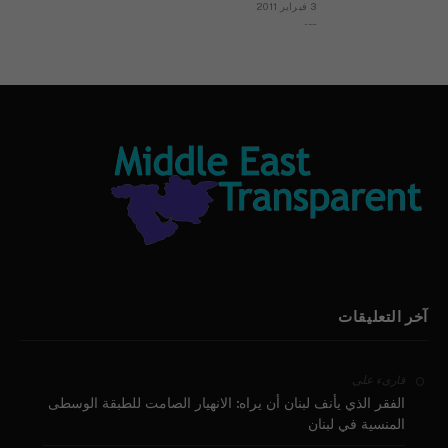
3 فبراير 2011
بيان الأقباط وحتمية التغيير ودعوة للتوقيع
آخر التعليقات
على
قارىء
الفقر الذي يأنف لبنان أن يراه: الانهيار الصامت للطبقة الوسطى
المنسية في لبنان