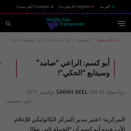
العربية
English
(
الإنجليزية
)
Français
(
الفرنسية
)
»
أنت الآن تتصفح:
الرئيسية
أبو كسم: الراعي “صامد” وسيتابع “الحكي”!
أبو كسم: الراعي “صامد”
وسيتابع “الحكي”!
بواسطة
15 نوفمبر 2011
ON
SARAH AKEL
غير مصنف
المركزية- اعتبر مدير المركز الكاثوليكي للإعلام
الأب عبده أبو كسم أن “الحملة التي تطال