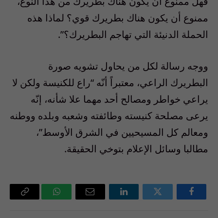
فهل ممنوع ان يكون هناك بطريرك من هذا النوع،
ممنوع أن يكون هناك بطريرك قوي؟ لماذا هذه
الحملة الدنيئة التي تهاجم البطريرك؟”.
ووجه رسالة لكل من يحاول تشويه صورة
البطريرك الراعي، معتبراً أنّه “راع للكنيسة ولكن لا
يراعي خواطر ومصالح أحد مهما علا شأنه، إنّه
يرعى مصلحة كنيسته وطائفته وشعبه وبلده ووطنه
ومعالم كل المسيحيين في الشرق الأوسط”،
مطالبا وسائل الإعلام بتوخي الحقيقة.
فيسبوك
تويتر
لينكدإن
البريد
واتساب
Copy
الإلكتروني
Link