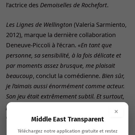
l’actrice des
Demoiselles de Rochefort
.
Les Lignes de Wellington
(Valeria Sarmiento,
2012), marque la dernière collaboration
Deneuve-Piccoli à l’écran.
«En tant que
personne, sa sensibilité, à la fois délicate et
par moments assez brusque, me plaisait
beaucoup
, conclut la comédienne.
Bien sûr,
je l’aimais aussi énormément comme acteur.
Son jeu était extrêmement subtil. Et surtout,
presque toujours, remarquablement
×
ambigu.»
Middle East Transparent
Téléchargez notre application gratuite et restez