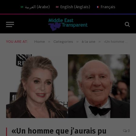
العربية
(
Arabe
)
English
(
Anglais
)
Français
»
»
»
YOU ARE AT:
Home
Categories
à la une
«Un homme que j’aurais pu aimer» : Catherine Deneuve raconte son Michel Piccoli
«Un homme que j’aurais pu
0