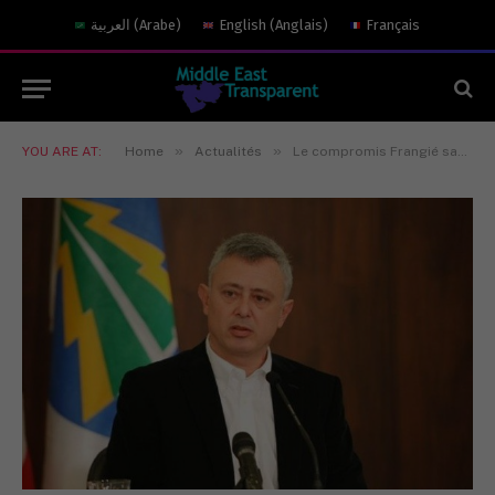
العربية
(
Arabe
)
English
(
Anglais
)
Français
»
»
YOU ARE AT:
Home
Actualités
Le compromis Frangié sabordé par les craintes iraniennes