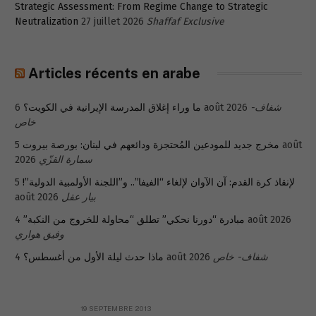
Strategic Assessment: From Regime Change to Strategic
Neutralization
27 juillet 2026
Shaffaf Exclusive
Articles récents en arabe
ما وراء إغلاق المدرسة الإيرانية في الكويت؟
6 août 2026
شفاف-
خاص
5 août
مخرج جديد للمودعين المُحتجزة ودائعهم في لبنان: بورصة بيروت
2026
سمارة القزّي
5
لإنقاذ كرة القدم: آن الآوان لإلغاء “الفيفا”.. و”اللجنة الأولمبية الدولية”!
août 2026
بيار عقل
مبادرة “دورنا نحكي” تطلق “محاولة للخروج من النكبة”
4 août 2026
وفيق هواري
ماذا حدث ليلة الأول من أغسطس؟
4 août 2026
شفاف- خاص
19 SEPTEMBRE 2013