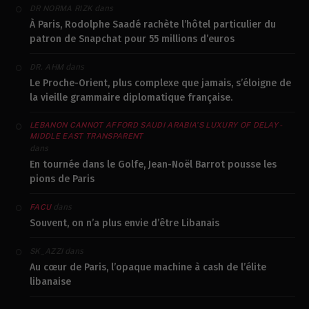
dans
DR NORMA RIZK
À Paris, Rodolphe Saadé rachète l’hôtel particulier du
patron de Snapchat pour 55 millions d’euros
dans
DR. AHM
Le Proche-Orient, plus complexe que jamais, s’éloigne de
la vieille grammaire diplomatique française.
LEBANON CANNOT AFFORD SAUDI ARABIA’S LUXURY OF DELAY -
MIDDLE EAST TRANSPARENT
dans
En tournée dans le Golfe, Jean-Noël Barrot pousse les
pions de Paris
dans
FACU
Souvent, on n’a plus envie d’être Libanais
dans
SK_AZZI
Au cœur de Paris, l’opaque machine à cash de l’élite
libanaise