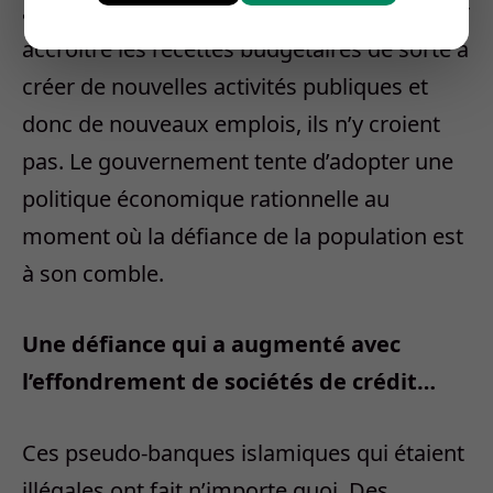
augmenter le prix de l’essence de 50 % pour
accroître les recettes budgétaires de sorte à
créer de nouvelles activités publiques et
donc de nouveaux emplois, ils n’y croient
pas. Le gouvernement tente d’adopter une
politique économique rationnelle au
moment où la défiance de la population est
à son comble.
Une défiance qui a augmenté avec
l’effondrement de sociétés de crédit…
Ces pseudo-banques islamiques qui étaient
illégales ont fait n’importe quoi. Des