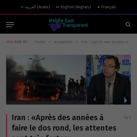
العربية
(
Arabe
)
English
(
Anglais
)
Français
»
»
YOU ARE AT:
Home
Actualités
Iran : «Après des années à faire le dos rond, les attentes sont très fortes»
Iran : «Après des années à
0
faire le dos rond, les attentes